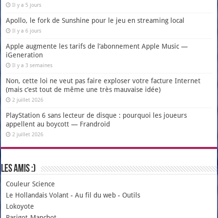
Il y a 5 jours
Apollo, le fork de Sunshine pour le jeu en streaming local
Il y a 6 jours
Apple augmente les tarifs de l’abonnement Apple Music —
iGeneration
Il y a 3 semaines
Non, cette loi ne veut pas faire exploser votre facture Internet
(mais c’est tout de même une très mauvaise idée)
2 juillet 2026
PlayStation 6 sans lecteur de disque : pourquoi les joueurs
appellent au boycott — Frandroid
2 juillet 2026
Les amis :)
Couleur Science
Le Hollandais Volant
-
Au fil du web
-
Outils
Lokoyote
Parigot-Manchot