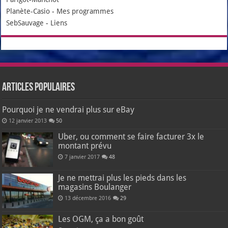
Planète-Casio
-
Mes programmes
SebSauvage
-
Liens
Articles populaires
Pourquoi je ne vendrai plus sur eBay
12 janvier 2013
50
Uber, ou comment se faire facturer 3x le
montant prévu
7 janvier 2017
48
Je ne mettrai plus les pieds dans les
magasins Boulanger
13 décembre 2016
29
Les OGM, ça a bon goût