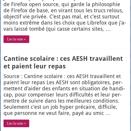
de Fire­fox open source, qui garde la phi­lo­so­phie
de Fire­fox de base, en virant tous les trucs relous,
objec­tif vie pri­vée. C’est pas mal, et c’est sur­tout
moins extrême dans les choix que Libre­fox que j’a­
vais lais­sé tom­bé (qui casse cer­tains sites, …
Lire la suite »
Cantine scolaire : ces AESH travaillent
et paient leur repas
Source : Can­tine sco­laire : ces AESH tra­vaillent et
paient leur repas Les AESH sont obli­ga­toires, per­
mettent d’ai­der des enfants en situa­tion de han­di­
cap, pour com­pen­ser leurs dif­fi­cul­tés et leur per­
mettre de suivre dans les meilleures condi­tions.
Seule­ment c’est un job hyper pré­caire, dif­fi­cile,
que per­sonne ne veut faire, payé au smic …
Lire la suite »