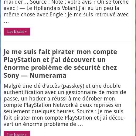
mai der… Source : Note : votre avis ? On se torche
avec ! — Le Hol­lan­dais Volant J’ai eu un peu la
même chose avec Engie : je me suis retrou­vé avec
…
Lire la suite »
Je me suis fait pirater mon compte
PlayStation et j’ai découvert un
énorme problème de sécurité chez
Sony — Numerama
Mal­gré une clé d’ac­cès (pass­key) et une double
authen­ti­fi­ca­tion avec un ges­tion­naire de mots de
passe, un hacker a réus­si à me déro­ber mon
compte PlayS­ta­tion Net­work à deux reprises en
seule­ment quelques heures. Source : Je me suis
fait pira­ter mon compte PlayS­ta­tion et j’ai décou­
vert un énorme pro­blème de …
Lire la suite »