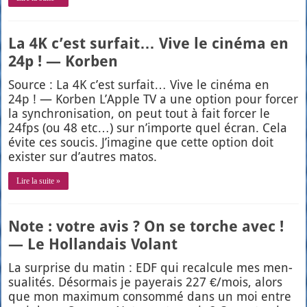
La 4K c’est surfait… Vive le cinéma en
24p ! — Korben
Source : La 4K c’est sur­fait… Vive le ciné­ma en
24p ! — Kor­ben L’Apple TV a une option pour for­cer
la syn­chro­ni­sa­tion, on peut tout à fait for­cer le
24fps (ou 48 etc…) sur n’im­porte quel écran. Cela
évite ces sou­cis. J’i­ma­gine que cette option doit
exis­ter sur d’autres matos.
Lire la suite »
Note : votre avis ? On se torche avec !
— Le Hollandais Volant
La sur­prise du matin : EDF qui recal­cule mes men­
sua­li­tés. Désor­mais je paye­rais 227 €/mois, alors
que mon maxi­mum consom­mé dans un moi entre