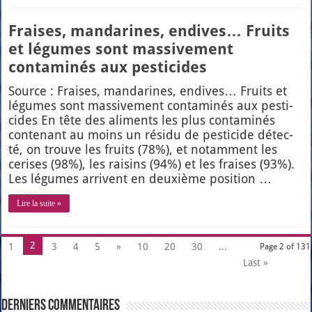
Fraises, mandarines, endives… Fruits
et légumes sont massivement
contaminés aux pesticides
Source : Fraises, man­da­rines, endives… Fruits et
légumes sont mas­si­ve­ment conta­mi­nés aux pes­ti­
cides En tête des ali­ments les plus conta­mi­nés
conte­nant au moins un rési­du de pes­ti­cide détec­
té, on trouve les fruits (78%), et notam­ment les
cerises (98%), les rai­sins (94%) et les fraises (93%).
Les légumes arrivent en deuxième posi­tion …
Lire la suite »
2
1
3
4
5
»
10
20
30
...
Page 2 of 131
Last »
Derniers Commentaires