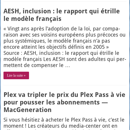
AESH, inclusion : le rapport qui étrille
le modèle français
« Vingt ans après l’adoption de la loi, par com­pa­
rai­son avec ses voi­sins euro­péens plus pré­coces ou
plus sys­té­miques, le modèle fran­çais n’a pas
encore atteint les objec­tifs défi­nis en 2005 »
Source : AESH, inclu­sion : le rap­port qui étrille le
modèle fran­çais Les AESH sont des adultes qui per­
mettent de com­pen­ser le …
Lire la suite »
Plex va tripler le prix du Plex Pass à vie
pour pousser les abonnements —
MacGeneration
Si vous hési­tiez à ache­ter le Plex Pass à vie, c’est le
moment ! Les créa­teurs du media-cen­ter ont en