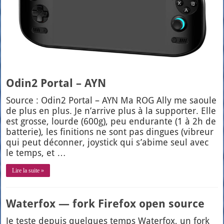
Odin2 Portal – AYN
Source : Odin2 Por­tal – AYN Ma ROG Ally me saoule
de plus en plus. Je n’ar­rive plus à la sup­por­ter. Elle
est grosse, lourde (600g), peu endu­rante (1 à 2h de
bat­te­rie), les fini­tions ne sont pas dingues (vibreur
qui peut décon­ner, joys­tick qui s’a­bime seul avec
le temps, et …
Lire la suite »
Waterfox — fork Firefox open source
Je teste depuis quelques temps Water­fox, un fork