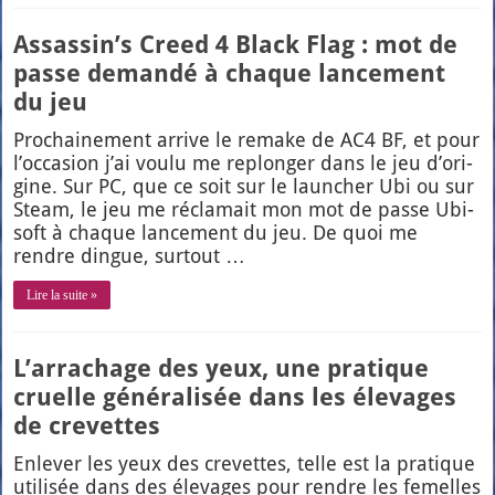
Assassin’s Creed 4 Black Flag : mot de
passe demandé à chaque lancement
du jeu
Pro­chai­ne­ment arrive le remake de AC4 BF, et pour
l’oc­ca­sion j’ai vou­lu me replon­ger dans le jeu d’o­ri­
gine. Sur PC, que ce soit sur le laun­cher Ubi ou sur
Steam, le jeu me récla­mait mon mot de passe Ubi­
soft à chaque lan­ce­ment du jeu. De quoi me
rendre dingue, sur­tout …
Lire la suite »
L’arrachage des yeux, une pratique
cruelle généralisée dans les élevages
de crevettes
Enle­ver les yeux des cre­vettes, telle est la pra­tique
uti­li­sée dans des éle­vages pour rendre les femelles