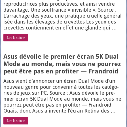
repro­duc­trices plus pro­duc­tives, et ain­si vendre
davan­tage. Une souf­france « invi­sible ». Source :
L’arrachage des yeux, une pra­tique cruelle géné­ra­l
i­sée dans les éle­vages de cre­vettes Les yeux des
cre­vettes contiennent en effet une glande qui …
Lire la suite »
Asus dévoile le premier écran 5K Dual
Mode au monde, mais vous ne pourrez
peut être pas en profiter — Frandroid
Asus vient d’an­non­cer un écran Dual Mode d’un
nou­veau genre pour conve­nir à toutes les caté­go­
ries de jeux sur PC. Source : Asus dévoile le pre­
mier écran 5K Dual Mode au monde, mais vous ne
pour­rez peut être pas en pro­fi­ter — Fran­droid
Ouais, donc Asus a inven­té l’é­cran Reti­na des …
Lire la suite »