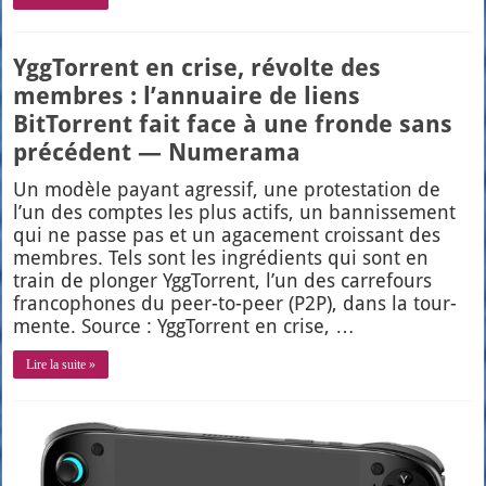
YggTorrent en crise, révolte des
membres : l’annuaire de liens
BitTorrent fait face à une fronde sans
précédent — Numerama
Un modèle payant agres­sif, une pro­tes­ta­tion de
l’un des comptes les plus actifs, un ban­nis­se­ment
qui ne passe pas et un aga­ce­ment crois­sant des
membres. Tels sont les ingré­dients qui sont en
train de plon­ger Ygg­Tor­rent, l’un des car­re­fours
fran­co­phones du peer-to-peer (P2P), dans la tour­
mente. Source : Ygg­Tor­rent en crise, …
Lire la suite »