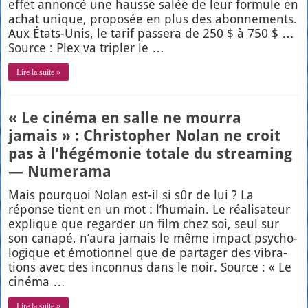
effet annon­cé une hausse salée de leur for­mule en
achat unique, pro­po­sée en plus des abon­ne­ments.
Aux États-Unis, le tarif pas­se­ra de 250 $ à 750 $ …
Source : Plex va tri­pler le …
Lire la suite »
« Le cinéma en salle ne mourra
jamais » : Christopher Nolan ne croit
pas à l’hégémonie totale du streaming
— Numerama
Mais pour­quoi Nolan est-il si sûr de lui ? La
réponse tient en un mot : l’humain. Le réa­li­sa­teur
explique que regar­der un film chez soi, seul sur
son cana­pé, n’aura jamais le même impact psy­cho­
lo­gique et émo­tion­nel que de par­ta­ger des vibra­
tions avec des incon­nus dans le noir. Source : « Le
ciné­ma …
Lire la suite »