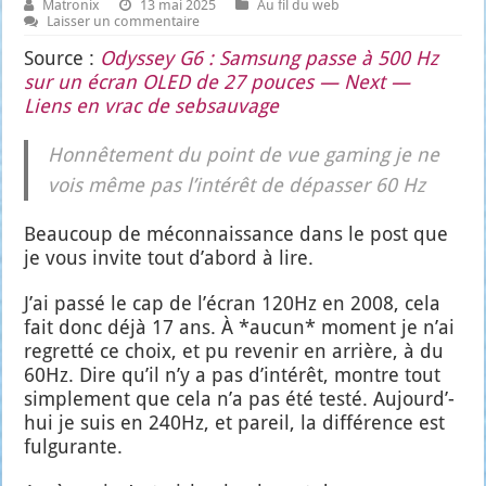
Matronix
13 mai 2025
Au fil du web
Laisser un commentaire
Source :
Odys­sey G6 : Sam­sung passe à 500 Hz
sur un écran OLED de 27 pouces — Next —
Liens en vrac de seb­sau­vage
Hon­nê­te­ment du point de vue gaming je ne
vois même pas l’in­té­rêt de dépas­ser 60 Hz
Beau­coup de mécon­nais­sance dans le post que
je vous invite tout d’a­bord à lire.
J’ai pas­sé le cap de l’é­cran 120Hz en 2008, cela
fait donc déjà 17 ans. À *aucun* moment je n’ai
regret­té ce choix, et pu reve­nir en arrière, à du
60Hz. Dire qu’il n’y a pas d’in­té­rêt, montre tout
sim­ple­ment que cela n’a pas été tes­té. Aujourd’­
hui je suis en 240Hz, et pareil, la dif­fé­rence est
ful­gu­rante.