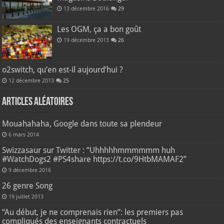
13 décembre 2016
29
Les OGM, ça a bon goût
19 décembre 2013
26
o2switch, qu’en est-il aujourd’hui ?
12 décembre 2013
25
Articles aléatoires
Mouahahaha, Google dans toute sa plendeur
6 mars 2014
Swizzasaur sur Twitter : “Uhhhhhmmmmmm huh
#WatchDogs2 #PS4share https://t.co/9HtbMAMAF2”
9 décembre 2016
26 genre Song
19 juillet 2013
“Au début, je ne comprenais rien”: les premiers pas
compliqués des enseignants contractuels