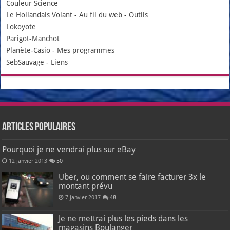
Couleur Science
Le Hollandais Volant
-
Au fil du web
-
Outils
Lokoyote
Parigot-Manchot
Planète-Casio
-
Mes programmes
SebSauvage
-
Liens
Articles populaires
Pourquoi je ne vendrai plus sur eBay
12 janvier 2013
50
Uber, ou comment se faire facturer 3x le
montant prévu
7 janvier 2017
48
Je ne mettrai plus les pieds dans les
magasins Boulanger