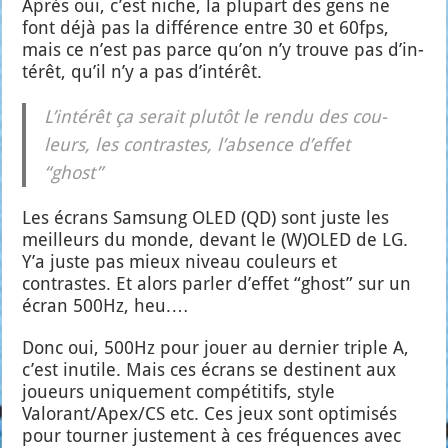
Après oui, c’est niche, la plu­part des gens ne
font déjà pas la dif­fé­rence entre 30 et 60fps,
mais ce n’est pas parce qu’on n’y trouve pas d’in­
té­rêt, qu’il n’y a pas d’in­té­rêt.
L’in­té­rêt ça serait plu­tôt le ren­du des cou­
leurs, les contrastes, l’ab­sence d’ef­fet
“ghost”
Les écrans Sam­sung OLED (QD) sont juste les
meilleurs du monde, devant le (W)OLED de LG.
Y’a juste pas mieux niveau cou­leurs et
contrastes. Et alors par­ler d’ef­fet “ghost” sur un
écran 500Hz, heu.…
Donc oui, 500Hz pour jouer au der­nier triple A,
c’est inutile. Mais ces écrans se des­tinent aux
joueurs uni­que­ment com­pé­ti­tifs, style
Valorant/Apex/CS etc. Ces jeux sont opti­mi­sés
pour tour­ner jus­te­ment à ces fré­quences avec