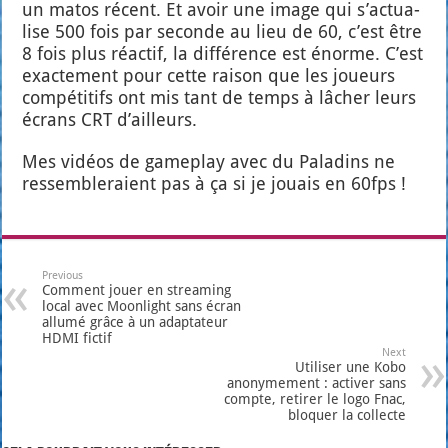
un matos récent. Et avoir une image qui s’ac­tua­
lise 500 fois par seconde au lieu de 60, c’est être
8 fois plus réac­tif, la dif­fé­rence est énorme. C’est
exac­te­ment pour cette rai­son que les joueurs
com­pé­ti­tifs ont mis tant de temps à lâcher leurs
écrans CRT d’ailleurs.
Mes vidéos de game­play avec du Pala­dins ne
res­sem­ble­raient pas à ça si je jouais en 60fps !
Previous
Comment jouer en streaming
local avec Moonlight sans écran
allumé grâce à un adaptateur
HDMI fictif
Next
Utiliser une Kobo
anonymement : activer sans
compte, retirer le logo Fnac,
bloquer la collecte