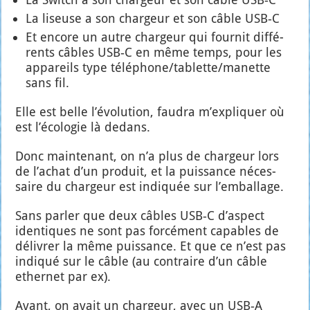
La liseuse a son char­geur et son câble USB‑C
Et encore un autre char­geur qui four­nit dif­fé­
rents câbles USB‑C en même temps, pour les
appa­reils type téléphone/tablette/manette
sans fil.
Elle est belle l’é­vo­lu­tion, fau­dra m’ex­pli­quer où
est l’é­co­lo­gie là dedans.
Donc main­te­nant, on n’a plus de char­geur lors
de l’a­chat d’un pro­duit, et la puis­sance néces­
saire du char­geur est indi­quée sur l’emballage.
Sans par­ler que deux câbles USB‑C d’as­pect
iden­tiques ne sont pas for­cé­ment capables de
déli­vrer la même puis­sance. Et que ce n’est pas
indi­qué sur le câble (au contraire d’un câble
ether­net par ex).
Avant, on avait un char­geur, avec un USB‑A