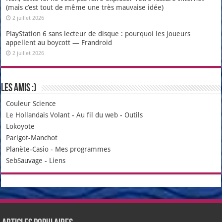
(mais c’est tout de même une très mauvaise idée)
2 juillet 2026
PlayStation 6 sans lecteur de disque : pourquoi les joueurs
appellent au boycott — Frandroid
2 juillet 2026
Les amis :)
Couleur Science
Le Hollandais Volant
-
Au fil du web
-
Outils
Lokoyote
Parigot-Manchot
Planète-Casio
-
Mes programmes
SebSauvage
-
Liens