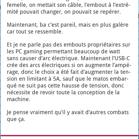
femelle, on met­tait son câble, l’embout à l’ex­tré­
mi­té pou­vait chan­ger, on pou­vait se repé­rer.
Main­te­nant, ba c’est pareil, mais en plus galère
car tout se res­semble.
Et je ne parle pas des embouts pro­prié­taires sur
les PC gaming per­met­tant beau­coup de watt
sans cau­ser d’arc élec­trique. Main­te­nant l’USB‑C
crée des arcs élec­triques si on aug­mente l’am­pé­
rage, donc le choix a été fait d’aug­men­ter la ten­
sion en limi­tant à 5A, sauf que le matos embar­
qué ne suit pas cette hausse de ten­sion, donc
néces­site de revoir toute la concep­tion de la
machine.
Je pense vrai­ment qu’il y avait d’autres com­bats
que ça.