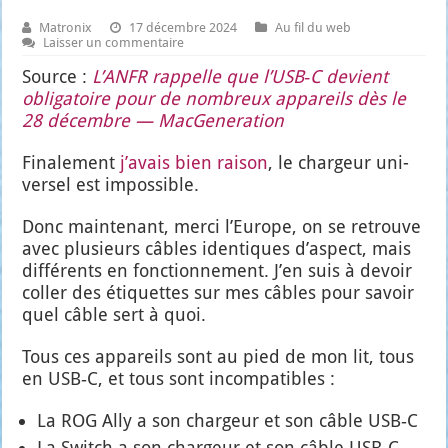
Matronix
17 décembre 2024
Au fil du web
Laisser un commentaire
Source :
L’ANFR rap­pelle que l’USB‑C devient
obli­ga­toire pour de nom­breux appa­reils dès le
28 décembre — Mac­Ge­ne­ra­tion
Fina­le­ment
j’a­vais bien rai­son
, le char­geur uni­
ver­sel est impos­sible.
Donc main­te­nant, mer­ci l’Eu­rope, on se retrouve
avec plu­sieurs câbles iden­tiques d’as­pect, mais
dif­fé­rents en fonc­tion­ne­ment. J’en suis à devoir
col­ler des éti­quettes sur mes câbles pour savoir
quel câble sert à quoi.
Tous ces appa­reils sont au pied de mon lit, tous
en USB‑C, et tous sont incom­pa­tibles :
La ROG Ally a son char­geur et son câble USB‑C
La Switch a son char­geur et son câble USB‑C