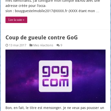
mes iden­ti­fiants, j’ai confi­gu­ré mon compte B&You avec une
adresse créée pour l’oc­ca­
sion : bouyguestelmobile2017@XXXX.fr (XXXX étant mon …
Lire la suite »
Coup de gueule contre GoG
13 mai 2017
Mes réactions
9
Bon, en fait, le titre est men­son­ger. Je ne veux pas pous­ser un