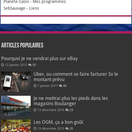
Planète-Casio
-
Mes programmes
SebSauvage
-
Liens
Articles populaires
Pourquoi je ne vendrai plus sur eBay
12 janvier 2013
50
Uber, ou comment se faire facturer 3x le
montant prévu
7 janvier 2017
48
Je ne mettrai plus les pieds dans les
magasins Boulanger
13 décembre 2016
29
Les OGM, ça a bon goût
19 décembre 2013
26