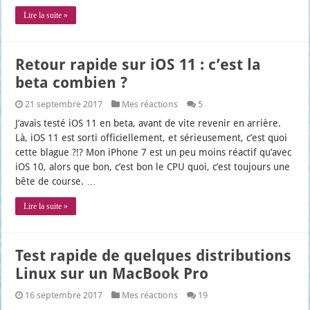
Lire la suite »
Retour rapide sur iOS 11 : c’est la
beta combien ?
21 septembre 2017
Mes réactions
5
J’a­vais tes­té iOS 11 en beta, avant de vite reve­nir en arrière.
Là, iOS 11 est sor­ti offi­ciel­le­ment, et sérieu­se­ment, c’est quoi
cette blague ?!? Mon iPhone 7 est un peu moins réac­tif qu’a­vec
iOS 10, alors que bon, c’est bon le CPU quoi, c’est tou­jours une
bête de course. …
Lire la suite »
Test rapide de quelques distributions
Linux sur un MacBook Pro
16 septembre 2017
Mes réactions
19