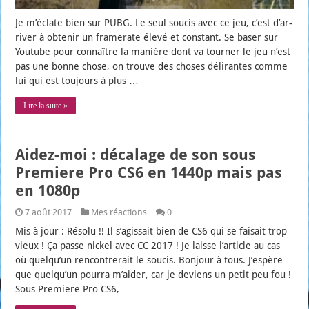
Je m’é­clate bien sur PUBG. Le seul sou­cis avec ce jeu, c’est d’ar­
ri­ver à obte­nir un fra­me­rate éle­vé et constant. Se baser sur
You­tube pour connaître la manière dont va tour­ner le jeu n’est
pas une bonne chose, on trouve des choses déli­rantes comme
lui qui est tou­jours à plus …
Lire la suite »
Aidez-moi : décalage de son sous
Premiere Pro CS6 en 1440p mais pas
en 1080p
7 août 2017
Mes réactions
0
Mis à jour : Réso­lu !! Il s’a­gis­sait bien de CS6 qui se fai­sait trop
vieux ! Ça passe nickel avec CC 2017 ! Je laisse l’ar­ticle au cas
où quel­qu’un ren­con­tre­rait le sou­cis. Bon­jour à tous. J’es­père
que quel­qu’un pour­ra m’ai­der, car je deviens un petit peu fou !
Sous Pre­miere Pro CS6, …