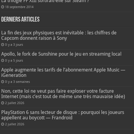
La trilogie FF XIII sortirait-elle sur Steam ?
18 septembre 2014
Derniers articles
La fin des jeux physiques est inévitable : les chiffres de
Capcom donnent raison à Sony
Il y a 3 jours
Apollo, le fork de Sunshine pour le jeu en streaming local
Il y a 5 jours
Apple augmente les tarifs de l’abonnement Apple Music —
iGeneration
Il y a 3 semaines
Non, cette loi ne veut pas faire exploser votre facture
Internet (mais c’est tout de même une très mauvaise idée)
2 juillet 2026
PlayStation 6 sans lecteur de disque : pourquoi les joueurs
appellent au boycott — Frandroid
2 juillet 2026