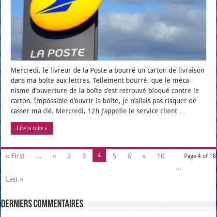
Mer­cre­di, le livreur de la Poste a bour­ré un car­ton de livrai­son
dans ma boîte aux lettres. Tel­le­ment bour­ré, que le méca­
nisme d’ou­ver­ture de la boîte s’est retrou­vé blo­qué contre le
car­ton. Impos­sible d’ou­vrir la boîte, je n’al­lais pas ris­quer de
cas­ser ma clé. Mercredi, 12h J’ap­pelle le ser­vice client …
Lire la suite »
4
« First
...
«
2
3
5
6
»
10
Page 4 of 18
...
Last »
Derniers Commentaires