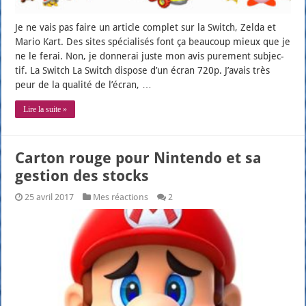
Je ne vais pas faire un article com­plet sur la Switch, Zel­da et
Mario Kart. Des sites spé­cia­li­sés font ça beau­coup mieux que je
ne le ferai. Non, je don­ne­rai juste mon avis pure­ment sub­jec­
tif. La Switch La Switch dis­pose d’un écran 720p. J’a­vais très
peur de la qua­li­té de l’é­cran, …
Lire la suite »
Carton rouge pour Nintendo et sa
gestion des stocks
25 avril 2017
Mes réactions
2