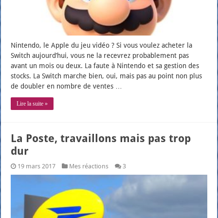
Nin­ten­do, le Apple du jeu vidéo ? Si vous vou­lez ache­ter la
Switch aujourd’­hui, vous ne la rece­vrez pro­ba­ble­ment pas
avant un mois ou deux. La faute à Nin­ten­do et sa ges­tion des
stocks. La Switch marche bien, oui, mais pas au point non plus
de dou­bler en nombre de ventes …
Lire la suite »
La Poste, travaillons mais pas trop
dur
19 mars 2017
Mes réactions
3