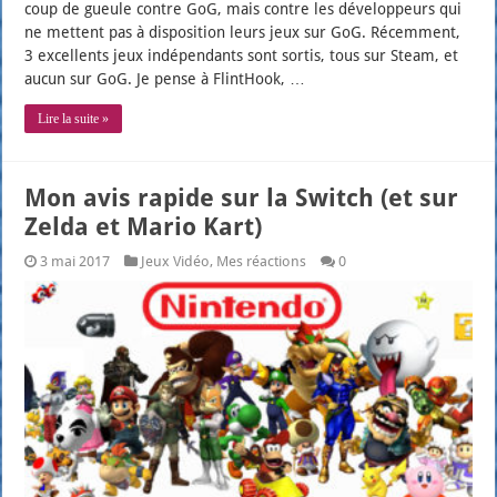
coup de gueule contre GoG, mais contre les déve­lop­peurs qui
ne mettent pas à dis­po­si­tion leurs jeux sur GoG. Récem­ment,
3 excel­lents jeux indé­pen­dants sont sor­tis, tous sur Steam, et
aucun sur GoG. Je pense à Flin­tHook, …
Lire la suite »
Mon avis rapide sur la Switch (et sur
Zelda et Mario Kart)
3 mai 2017
Jeux Vidéo
,
Mes réactions
0