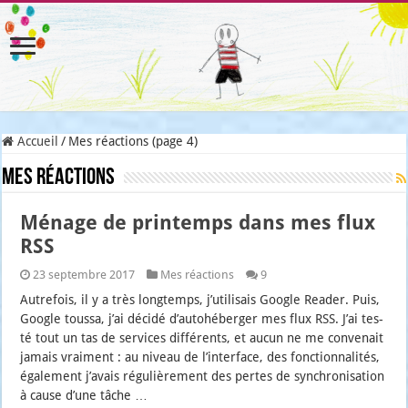
Accueil
/
Mes réactions (page 4)
Mes réactions
Ménage de printemps dans mes flux
RSS
23 septembre 2017
Mes réactions
9
Autre­fois, il y a très long­temps, j’u­ti­li­sais Google Rea­der. Puis,
Google tous­sa, j’ai déci­dé d’au­to­hé­ber­ger mes flux RSS. J’ai tes­
té tout un tas de ser­vices dif­fé­rents, et aucun ne me conve­nait
jamais vrai­ment : au niveau de l’in­ter­face, des fonc­tion­na­li­tés,
éga­le­ment j’a­vais régu­liè­re­ment des pertes de syn­chro­ni­sa­tion
à cause d’une tâche …