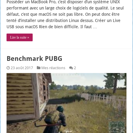
Pos­sé­der un Mac­Book Pro, c’est dis­po­ser d’un sys­tème UNIX
per­for­mant avec un large choix de logi­ciels de qua­li­té. Le seul
défaut, c’est que macOS ne soit pas libre. On peut donc être
ten­té d’ins­tal­ler une dis­tri­bu­tion Linux des­sus. Créer un Live
USB sous macOS Rien de bien dif­fi­cile. Il faut …
Lire la suite »
Benchmark PUBG
23 août 2017
Mes réactions
2