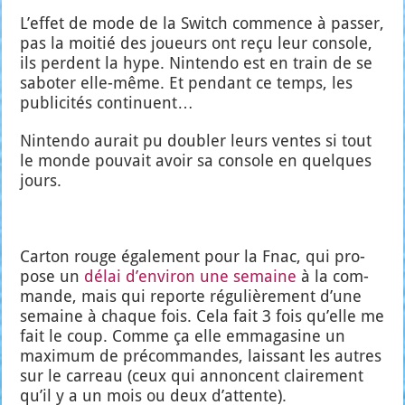
L’ef­fet de mode de la Switch com­mence à pas­ser,
pas la moi­tié des joueurs ont reçu leur console,
ils perdent la hype. Nin­ten­do est en train de se
sabo­ter elle-même. Et pen­dant ce temps, les
publi­ci­tés conti­nuent…
Nin­ten­do aurait pu dou­bler leurs ventes si tout
le monde pou­vait avoir sa console en quelques
jours.
Car­ton rouge éga­le­ment pour la Fnac, qui pro­
pose un
délai d’en­vi­ron une semaine
à la com­
mande, mais qui reporte régu­liè­re­ment d’une
semaine à chaque fois. Cela fait 3 fois qu’elle me
fait le coup. Comme ça elle emma­ga­sine un
maxi­mum de pré­com­mandes, lais­sant les autres
sur le car­reau (ceux qui annoncent clai­re­ment
qu’il y a un mois ou deux d’at­tente).