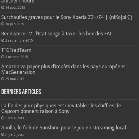
afficher l’heure
14 août 2015
Surchauffes graves pour le Sony Xperia Z3+/Z4 | {niKo[piK]}
30 juin 2015
Redevance TV : l’Etat songe à taxer les box des FAI
2 septembre 2015
TTGTradTeam
4 octobre 2015
Amazon va payer plus d’impôts dans les pays européens |
MacGeneration
25 mai 2015
Derniers articles
La fin des jeux physiques est inévitable : les chiffres de
Capcom donnent raison à Sony
Il y a 4 jours
Apollo, le fork de Sunshine pour le jeu en streaming local
Il y a 5 jours