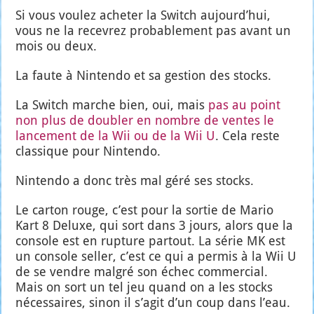
Si vous vou­lez ache­ter la Switch aujourd’­hui,
vous ne la rece­vrez pro­ba­ble­ment pas avant un
mois ou deux.
La faute à Nin­ten­do et sa ges­tion des stocks.
La Switch marche bien, oui, mais
pas au point
non plus de dou­bler en nombre de ventes le
lan­ce­ment de la Wii ou de la Wii U
. Cela reste
clas­sique pour Nin­ten­do.
Nin­ten­do a donc très mal géré ses stocks.
Le car­ton rouge, c’est pour la sor­tie de Mario
Kart 8 Deluxe, qui sort dans 3 jours, alors que la
console est en rup­ture par­tout. La série MK est
un console sel­ler, c’est ce qui a per­mis à la Wii U
de se vendre mal­gré son échec com­mer­cial.
Mais on sort un tel jeu quand on a les stocks
néces­saires, sinon il s’a­git d’un coup dans l’eau.