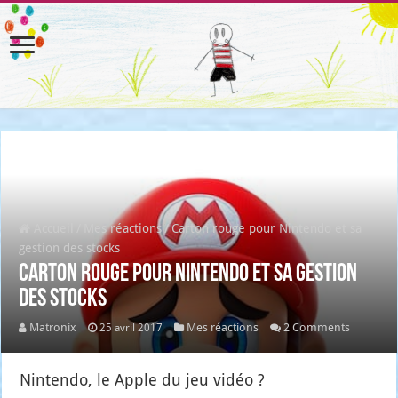
Accueil
/
Mes réactions
/
Carton rouge pour Nintendo et sa
gestion des stocks
Carton rouge pour Nintendo et sa gestion
des stocks
Matronix
Mes réactions
2 Comments
25 avril 2017
Nin­ten­do, le Apple du jeu vidéo ?