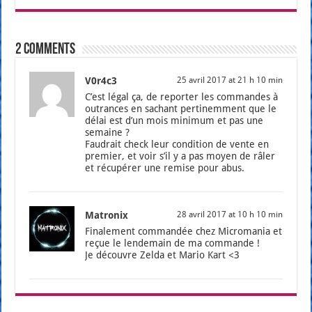
2 comments
V0r4c3
25 avril 2017 at 21 h 10 min
C’est légal ça, de repor­ter les com­mandes à
outrances en sachant per­ti­nem­ment que le
délai est d’un mois mini­mum et pas une
semaine ?
Fau­drait check leur condi­tion de vente en
pre­mier, et voir s’il y a pas moyen de râler
et récu­pé­rer une remise pour abus.
Matronix
28 avril 2017 at 10 h 10 min
Fina­le­ment com­man­dée chez Micro­ma­nia et
reçue le len­de­main de ma com­mande !
Je découvre Zel­da et Mario Kart <3