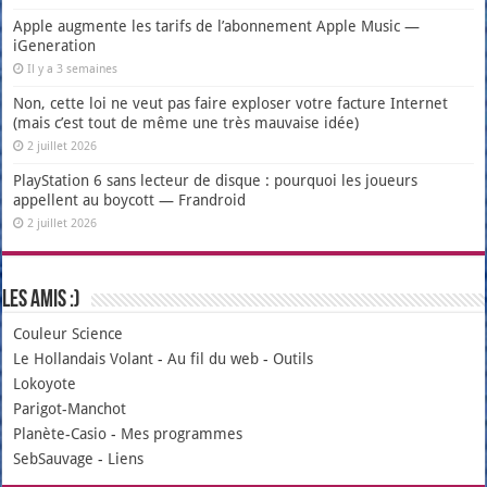
Apple augmente les tarifs de l’abonnement Apple Music —
iGeneration
Il y a 3 semaines
Non, cette loi ne veut pas faire exploser votre facture Internet
(mais c’est tout de même une très mauvaise idée)
2 juillet 2026
PlayStation 6 sans lecteur de disque : pourquoi les joueurs
appellent au boycott — Frandroid
2 juillet 2026
Les amis :)
Couleur Science
Le Hollandais Volant
-
Au fil du web
-
Outils
Lokoyote
Parigot-Manchot
Planète-Casio
-
Mes programmes
SebSauvage
-
Liens