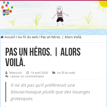
Accueil
/
Au fil du web
/
Pas un héros. | Alors Voilà.
Pas un héros. | Alors
Voilà.
Matronix
14 avril 2020
Au fil du web
Laisser un commentaire
Il ne dit pas qu’il pré­fé­re­rait une
blouse/masque plu­tôt que des louanges
gro­tesques.