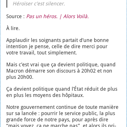
Héroï­ser c’est silen­cer.
Source :
Pas un héros. | Alors Voi­là.
À lire.
Applau­dir les soi­gnants par­tait d’une bonne
inten­tion je pense, celle de dire mer­ci pour
votre tra­vail, tout sim­ple­ment.
Mais c’est vrai que ça devient poli­tique, quand
Macron démarre son dis­cours à 20h02 et non
plus 20h00.
Ça devient poli­tique quand l’É­tat réduit de plus
en plus les moyens des hôpi­taux.
Notre gou­ver­ne­ment conti­nue de toute manière
sur sa lan­cée : pour­rir le ser­vice public, la plus
grande force de notre pays, pour après dire
“mais voyez, ça ne marche pas”, et alors ils pri­