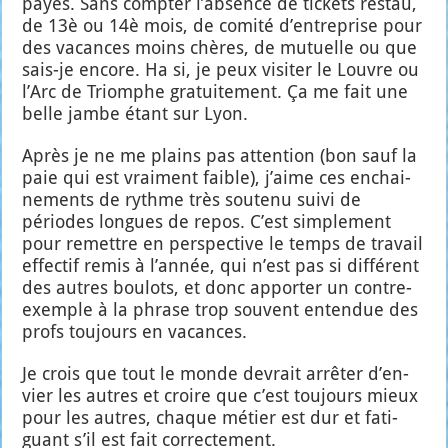
payés. Sans comp­ter l’ab­sence de tickets res­tau,
de 13è ou 14è mois, de comi­té d’en­tre­prise pour
des vacances moins chères, de mutuelle ou que
sais-je encore. Ha si, je peux visi­ter le Louvre ou
l’Arc de Triomphe gra­tui­te­ment. Ça me fait une
belle jambe étant sur Lyon.
Après je ne me plains pas atten­tion (bon sauf la
paie qui est vrai­ment faible), j’aime ces enchai­
ne­ments de rythme très sou­te­nu sui­vi de
périodes longues de repos. C’est sim­ple­ment
pour remettre en pers­pec­tive le temps de tra­vail
effec­tif remis à l’an­née, qui n’est pas si dif­fé­rent
des autres bou­lots, et donc appor­ter un contre-
exemple à la phrase trop sou­vent enten­due des
profs tou­jours en vacances.
Je crois que tout le monde devrait arrê­ter d’en­
vier les autres et croire que c’est tou­jours mieux
pour les autres, chaque métier est dur et fati­
guant s’il est fait cor­rec­te­ment.