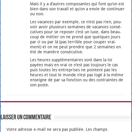
Mais il y a d’autres com­po­santes qui font qu’on est
bien dans son tra­vail et qu’on a envie de conti­nuer
ou non.
Les vacances par exemple, ce n’est pas rien, pou­
voir avoir plu­sieurs semaines de vacances consé­
cu­tives pour se repo­ser c’est un luxe, dans beau­
coup de métier on ne prend que quelques jours
par ci ou par là (pas ter­rible pour cou­per vrai­
ment) et on ne peut prendre que 2 semaines en
été de manière consé­cu­tive.
Les heures sup­plé­men­taires sont dans la loi
payées mais en vrai ce n’est pas tou­jours le cas
puis toutes les entre­prises ne pointent pas les
heures et tout le monde n’est pas logé à la même
enseigne de par sa fonc­tion ou des contraintes de
son poste.
Laisser un commentaire
Votre adresse e-mail ne sera pas publiée.
Les champs