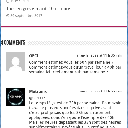
19 mai 2020
Tous en grève mardi 10 octobre !
26 septembre 2017
4 comments
GPCU
9 janvier 2022 at 11 h 36 min
Com­ment esti­mez-vous les 50h par semaine ?
Com­ment esti­mez-vous qu’un tra­vailleur à 40h par
semaine fait réel­le­ment 40h par semaine ?
Matronix
9 janvier 2022 at 11 h 56 min
@GPCU :
Le temps légal est de 35h par semaine. Pour avoir
tra­vaillé plu­sieurs années dans le pri­vé avant
d’être prof je sais que les 35h sont rare­ment
appli­quées, donc j’ai rajou­té l’exemple des 40h.
Mais les heures dépas­sant les 35h sont des heures
sup­plé­men­taires, payées plus. En prof nous n’a­