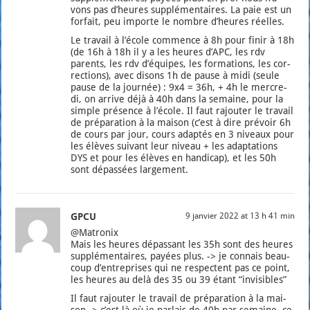
vons pas d’heures sup­plé­men­taires. La paie est un
for­fait, peu importe le nombre d’heures réelles.
Le tra­vail à l’é­cole com­mence à 8h pour finir à 18h
(de 16h à 18h il y a les heures d’APC, les rdv
parents, les rdv d’é­quipes, les for­ma­tions, les cor­
rec­tions), avec disons 1h de pause à midi (seule
pause de la jour­née) : 9x4 = 36h, + 4h le mer­cre­
di, on arrive déjà à 40h dans la semaine, pour la
simple pré­sence à l’é­cole. Il faut rajou­ter le tra­vail
de pré­pa­ra­tion à la mai­son (c’est à dire pré­voir 6h
de cours par jour, cours adap­tés en 3 niveaux pour
les élèves sui­vant leur niveau + les adap­ta­tions
DYS et pour les élèves en han­di­cap), et les 50h
sont dépas­sées lar­ge­ment.
GPCU
9 janvier 2022 at 13 h 41 min
@Matronix
Mais les heures dépas­sant les 35h sont des heures
sup­plé­men­taires, payées plus. -> je connais beau­
coup d’en­tre­prises qui ne res­pectent pas ce point,
les heures au delà des 35 ou 39 étant “invi­sibles”
Il faut rajou­ter le tra­vail de pré­pa­ra­tion à la mai­
son -> c’est là où je par­lais de 40h par semaine, ce