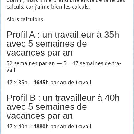
dor­mir, mais il me prend une envie de faire des
cal­culs, car j’aime bien les cal­culs.
Alors cal­cu­lons.
Profil A : un travailleur à 35h
avec 5 semaines de
vacances par an
52 semaines par an — 5 = 47 semaines de tra­
vail.
47 x 35h =
1645h
par an de tra­vail.
Profil B : un travailleur à 40h
avec 5 semaines de
vacances par an
47 x 40h =
1880h
par an de tra­vail.