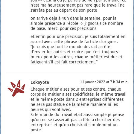
n’est mal­heu­reu­se­ment pas rare que le tra­vail ne
s’ar­rête pas au départ de son poste
on arrive déjà à 40h dans la semaine, pour la
simple pré­sence à l’école -> j’i­gno­rais ce nombre
de base, mer­ci pour ces pré­ci­sions
et enfin pour une pré­ci­sion, je suis tota­le­ment en
accord avec cette phrase de l’ar­ticle d’o­ri­gine :
“Je crois que tout le monde devrait arrê­ter
d’envier les autres et croire que c’est tou­jours
mieux pour les autres, chaque métier est dur et
fati­guant s’il est fait cor­rec­te­ment.”
Lokoyote
11 janvier 2022 at 7 h 34 min
Chaque métier a ses pour et ses contre, chaque
corps de métier a ses spé­ci­fi­ci­tés, le même tra­vail
et le même poste dans 2 entre­prises dif­fé­rentes
ne sera pas sta­tué de la même manière ni les
heures qui vont avec.
Si le monde du tra­vail était aus­si simple je pense
qu’on ne se cas­se­rait pas la tête à cher­cher des
entre­prises et qu’on choi­si­rait sim­ple­ment un
poste.