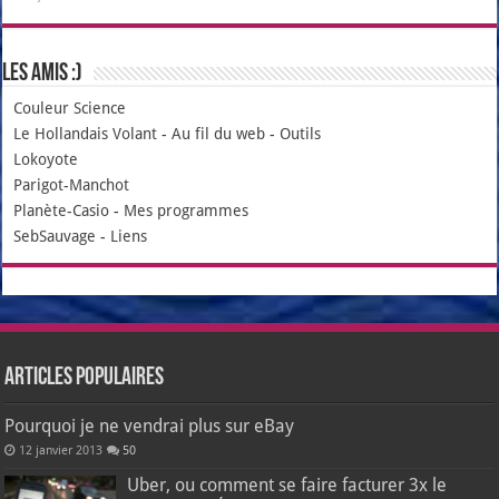
Les amis :)
Couleur Science
Le Hollandais Volant
-
Au fil du web
-
Outils
Lokoyote
Parigot-Manchot
Planète-Casio
-
Mes programmes
SebSauvage
-
Liens
Articles populaires
Pourquoi je ne vendrai plus sur eBay
12 janvier 2013
50
Uber, ou comment se faire facturer 3x le