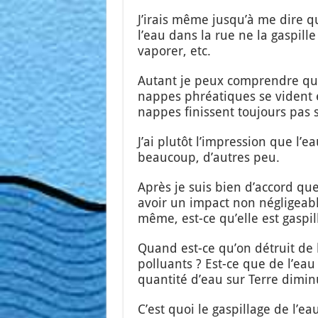
J’i­rais même jus­qu’à me dire qu’
l’eau dans la rue ne la gas­pille
va­po­rer, etc.
Autant je peux com­prendre qu’en 
nappes phréa­tiques se vident et i
nappes finissent tou­jours pas s
J’ai plu­tôt l’im­pres­sion que l’
beau­coup, d’autres peu.
Après je suis bien d’ac­cord que 
avoir un impact non négli­geable
même, est-ce qu’elle est gas­pil
Quand est-ce qu’on détruit de l
pol­luants ? Est-ce que de l’eau
quan­ti­té d’eau sur Terre dimi­n
C’est quoi le gas­pillage de l’ea