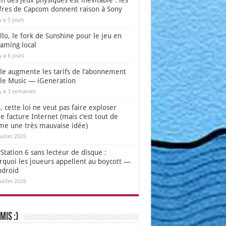
in des jeux physiques est inévitable : les
ffres de Capcom donnent raison à Sony
 y a 5 jours
lo, le fork de Sunshine pour le jeu en
eaming local
 y a 6 jours
le augmente les tarifs de l’abonnement
le Music — iGeneration
 y a 3 semaines
 cette loi ne veut pas faire exploser
e facture Internet (mais c’est tout de
e une très mauvaise idée)
juillet 2026
Station 6 sans lecteur de disque :
rquoi les joueurs appellent au boycott —
ndroid
juillet 2026
mis :)