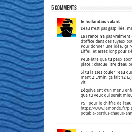
5 comments
le hollandais volant
L’eau n’est pas gas­pillée, ma
La France n’a pas vrai­ment
d’office dans des tuyaux pour­
Pour don­ner une idée, ça re
Eif­fel, et assez long pour s’
Peut-être que tu peux abor­d
place : chaque litre d’eau pe
Si tu laisses cou­ler l’eau 
ment 2 L/min, ça fait 12 L/
vit.
L’équivalent d’un menu enfa
que tu veux qui serait mie
PS : pour le chiffre de l’eau
https://www.lemonde.fr/pla
potable-perdus-chaque-ann