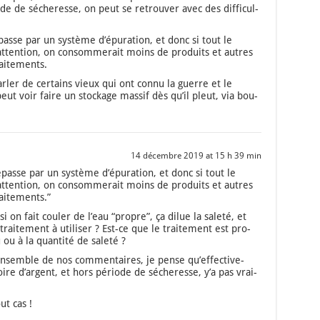
de de séche­resse, on peut se retrou­ver avec des dif­fi­cul­
sse par un sys­tème d’é­pu­ra­tion, et donc si tout le
tten­tion, on consom­me­rait moins de pro­duits et autres
i­te­ments.
r­ler de cer­tains vieux qui ont connu la guerre et le
ut voir faire un sto­ckage mas­sif dès qu’il pleut, via bou­
14 décembre 2019 at 15 h 39 min
passe par un sys­tème d’épuration, et donc si tout le
tten­tion, on consom­me­rait moins de pro­duits et autres
i­te­ments.”
 si on fait cou­ler de l’eau “propre”, ça dilue la sale­té, et
ai­te­ment à uti­li­ser ? Est-ce que le trai­te­ment est pro­
ou à la quan­ti­té de sale­té ?
­semble de nos com­men­taires, je pense qu’ef­fec­ti­ve­
oire d’argent, et hors période de séche­resse, y’a pas vrai­
ut cas !