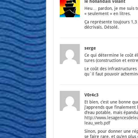
le hollandais volant
Heu… par­don, je me suis tro
« seule­ment » en litres.
Ça repré­sente tou­jours 1,3
décri­vais. Déso­lé.
serge
Ce qui déter­mine le coût éle
tures (construc­tion et entre­
Le coût des infra­struc­tu
qu´il faut pou­voir ache­mi
V0r4c3
Et bien, c’est une bonne que
j’ap­prends que fina­le­ment l
d’eau potable, mais épan­du
http://www.lesagencesdele
leau_web.pdf
Sinon, pour don­ner une rép
se faire rare, et qu’en plus 