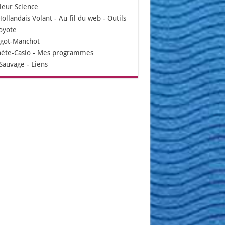
leur Science
Hollandais Volant
-
Au fil du web
-
Outils
oyote
igot-Manchot
nète-Casio
-
Mes programmes
Sauvage
-
Liens