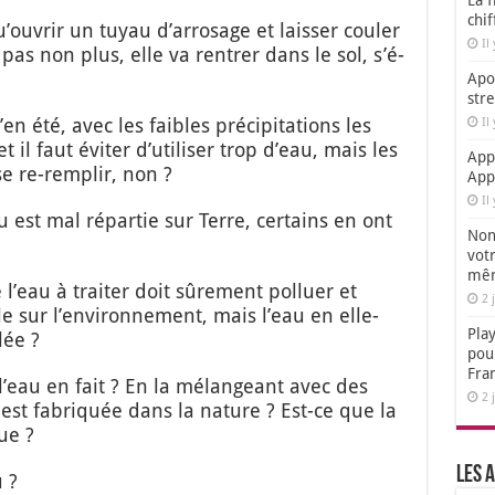
La f
chi
ou­vrir un tuyau d’ar­ro­sage et lais­ser cou­ler
Il
 pas non plus, elle va ren­trer dans le sol, s’é­
Apol
str
été, avec les faibles pré­ci­pi­ta­tions les
Il
l faut évi­ter d’u­ti­li­ser trop d’eau, mais les
App
e re-rem­plir, non ?
App
Il
eau est mal répar­tie sur Terre, cer­tains en ont
Non,
votr
mêm
l’eau à trai­ter doit sûre­ment pol­luer et
2 
 sur l’en­vi­ron­ne­ment, mais l’eau en elle-
Play
lée ?
pou
Fra
’eau en fait ? En la mélan­geant avec des
2 
 est fabri­quée dans la nature ? Est-ce que la
ue ?
Les a
u ?