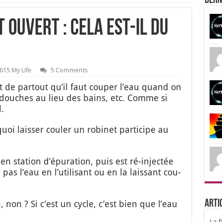
Dern
t ouvert : cela est-il du
615 My Life
5 Comments
 de par­tout qu’il faut cou­per l’eau quand on
 douches au lieu des bains, etc. Comme si
l.
i lais­ser cou­ler un robi­net par­ti­cipe au
n sta­tion d’é­pu­ra­tion, puis est ré-injec­tée
s l’eau en l’u­ti­li­sant ou en la lais­sant cou­
Arti
 non ? Si c’est un cycle, c’est bien que l’eau