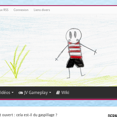
ux RSS
Connexion
Liens divers
idéos
JV Gameplay
Wiki
 ouvert : cela est-il du gaspillage ?