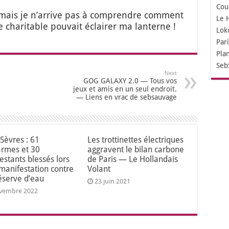
Cou
e, mais je n’ar­rive pas à com­prendre com­ment
Le 
cha­ri­table pou­vait éclai­rer ma lan­terne !
Lok
Par
Pla
Seb
Next
GOG GALAXY 2.0 — Tous vos
jeux et amis en un seul endroit.
— Liens en vrac de sebsauvage
Sèvres : 61
Les trottinettes électriques
rmes et 30
aggravent le bilan carbone
estants blessés lors
de Paris — Le Hollandais
 manifestation contre
Volant
éserve d’eau
23 juin 2021
vembre 2022