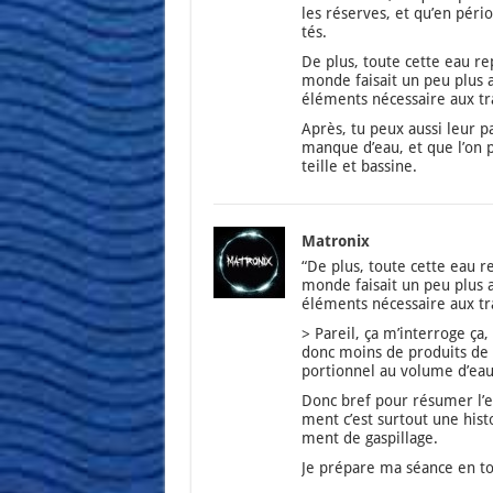
les réserves, et qu’en pério
tés.
De plus, toute cette eau repa
monde fai­sait un peu plus a
élé­ments néces­saire aux tra
Après, tu peux aus­si leur pa
manque d’eau, et que l’on pe
teille et bas­sine.
Matronix
“De plus, toute cette eau re
monde fai­sait un peu plus a
élé­ments néces­saire aux tra
> Pareil, ça m’in­ter­roge ça,
donc moins de pro­duits de tr
por­tion­nel au volume d’eau 
Donc bref pour résu­mer l’en
ment c’est sur­tout une his­t
ment de gas­pillage.
Je pré­pare ma séance en to