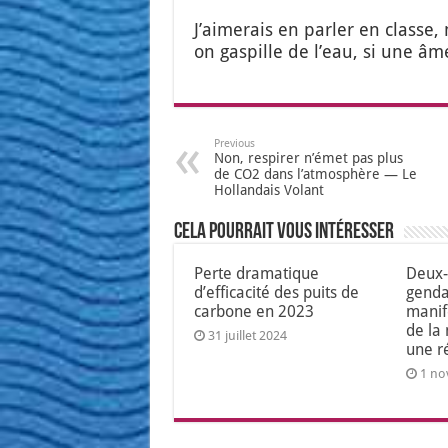
J’ai­me­rais en par­ler en class
on gas­pille de l’eau, si une âme 
Previous
Non, respirer n’émet pas plus
de CO2 dans l’atmosphère — Le
Hollandais Volant
Cela pourrait vous intéresser
Perte dramatique
Deux-
d’efficacité des puits de
genda
carbone en 2023
manif
de la
31 juillet 2024
une r
1 no