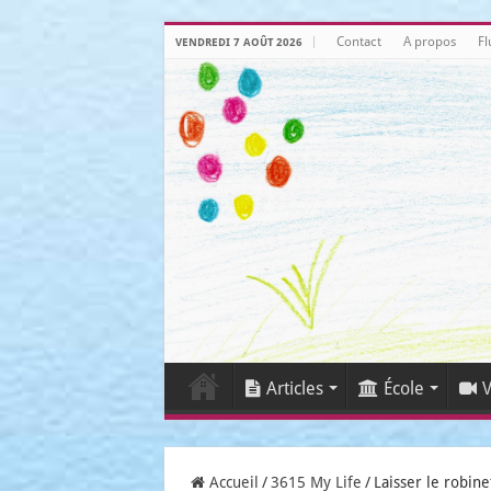
Contact
A propos
Fl
VENDREDI 7 AOÛT 2026
Articles
École
V
Accueil
/
3615 My Life
/
Laisser le robinet