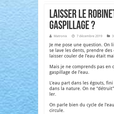
Laisser le robine
gaspillage ?
Matronix
7 décembre 2019
3
Je me pose une ques­tion. On lit
se lave les dents, prendre des
lais­ser cou­ler de l’eau était ma
Mais je ne com­prends pas en quo
gas­pillage de l’eau.
L’eau part dans les égouts, fini e
dans la nature. On ne “détruit” pa
ler.
On parle bien du cycle de l’eau,
cir­cule.