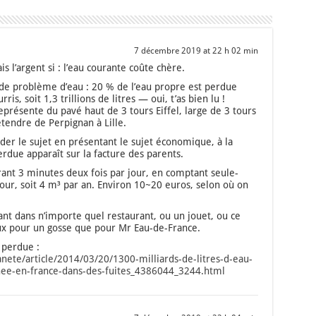
7 décembre 2019 at 22 h 02 min
is l’argent si : l’eau cou­rante coûte chère.
 de pro­blème d’eau : 20 % de l’eau propre est per­due
ris, soit 1,3 tril­lions de litres — oui, t’as bien lu !
pré­sente du pavé haut de 3 tours Eif­fel, large de 3 tours
étendre de Per­pi­gnan à Lille.
er le sujet en pré­sen­tant le sujet éco­no­mique, à la
r­due appa­raît sur la fac­ture des parents.
durant 3 minutes deux fois par jour, en comp­tant seule­
jour, soit 4 m³ par an. Envi­ron 10~20 euros, selon où on
nt dans n’importe quel res­tau­rant, ou un jouet, ou ce
ux pour un gosse que pour Mr Eau-de-France.
 per­due :
nete/article/2014/03/20/1300-milliards-de-litres-d-eau-
ee-en-france-dans-des-fuites_4386044_3244.html