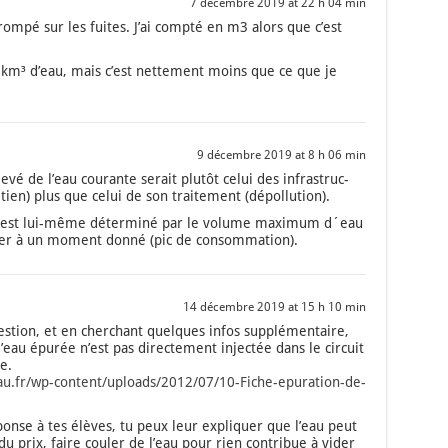
7 décembre 2019 at 22 h 04 min
m­pé sur les fuites. J’ai comp­té en m3 alors que c’est
 km³ d’eau, mais c’est net­te­ment moins que ce que je
9 décembre 2019 at 8 h 06 min
­vé de l’eau cou­rante serait plu­tôt celui des infra­struc­
tien) plus que celui de son trai­te­ment (dépol­lu­tion).
res est lui-même déter­mi­né par le volume maxi­mum d´eau
­ner à un moment don­né (pic de consom­ma­tion).
14 décembre 2019 at 15 h 10 min
s­tion, et en cher­chant quelques infos sup­plé­men­taire,
’eau épu­rée n’est pas direc­te­ment injec­tée dans le cir­cuit
e.
au.fr/wp-content/uploads/2012/07/10-Fiche-epuration-de-
onse à tes élèves, tu peux leur expli­quer que l’eau peut
du prix, faire cou­ler de l’eau pour rien contri­bue à vider