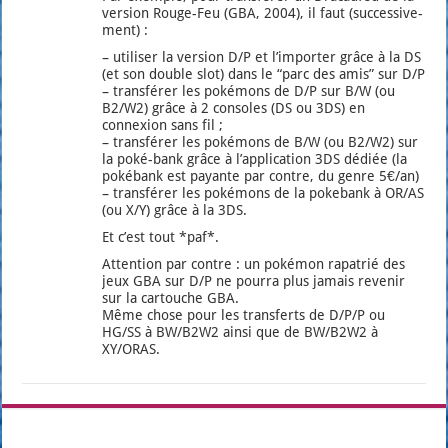
ver­sion Rouge-Feu (GBA, 2004), il faut (suc­ces­si­ve­
ment) :
– uti­li­ser la ver­sion D/P et l’importer grâce à la DS
(et son double slot) dans le “parc des amis” sur D/P
– trans­fé­rer les poké­mons de D/P sur B/W (ou
B2/W2) grâce à 2 consoles (DS ou 3DS) en
connexion sans fil ;
– trans­fé­rer les poké­mons de B/W (ou B2/W2) sur
la poké-bank grâce à l’application 3DS dédiée (la
poké­bank est payante par contre, du genre 5€/an)
– trans­fé­rer les poké­mons de la poke­bank à OR/AS
(ou X/Y) grâce à la 3DS.
Et c’est tout *paf*.
Atten­tion par contre : un poké­mon rapa­trié des
jeux GBA sur D/P ne pour­ra plus jamais reve­nir
sur la car­touche GBA.
Même chose pour les trans­ferts de D/P/P ou
HG/SS à BW/B2W2 ain­si que de BW/B2W2 à
XY/ORAS.