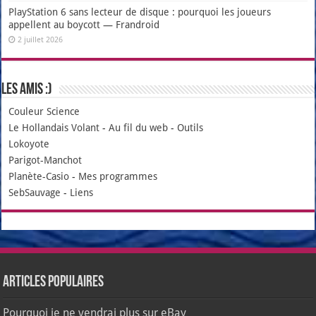
PlayStation 6 sans lecteur de disque : pourquoi les joueurs
appellent au boycott — Frandroid
2 juillet 2026
Les amis :)
Couleur Science
Le Hollandais Volant
-
Au fil du web
-
Outils
Lokoyote
Parigot-Manchot
Planète-Casio
-
Mes programmes
SebSauvage
-
Liens
Articles populaires
Pourquoi je ne vendrai plus sur eBay