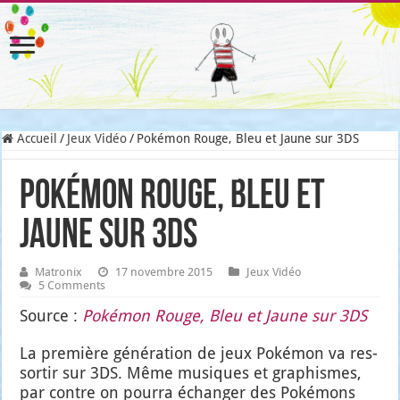
Accueil
/
Jeux Vidéo
/
Pokémon Rouge, Bleu et Jaune sur 3DS
Pokémon Rouge, Bleu et
Jaune sur 3DS
Matronix
17 novembre 2015
Jeux Vidéo
5 Comments
Source :
Poké­mon Rouge, Bleu et Jaune sur 3DS
La pre­mière géné­ra­tion de jeux Poké­mon va res­
sor­tir sur 3DS. Même musiques et gra­phismes,
par contre on pour­ra échan­ger des Poké­mons