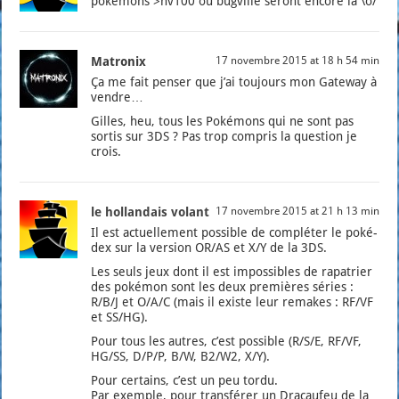
poké­mons >nv100 ou bug­ville seront encore là \o/
Matronix
17 novembre 2015 at 18 h 54 min
Ça me fait pen­ser que j’ai tou­jours mon Gate­way à
vendre…
Gilles, heu, tous les Poké­mons qui ne sont pas
sor­tis sur 3DS ? Pas trop com­pris la ques­tion je
crois.
le hollandais volant
17 novembre 2015 at 21 h 13 min
Il est actuel­le­ment pos­sible de com­plé­ter le poké­
dex sur la ver­sion OR/AS et X/Y de la 3DS.
Les seuls jeux dont il est impos­sibles de rapa­trier
des poké­mon sont les deux pre­mières séries :
R/B/J et O/A/C (mais il existe leur remakes : RF/VF
et SS/HG).
Pour tous les autres, c’est pos­sible (R/S/E, RF/VF,
HG/SS, D/P/P, B/W, B2/W2, X/Y).
Pour cer­tains, c’est un peu tor­du.
Par exemple, pour trans­fé­rer un Dra­cau­feu de la