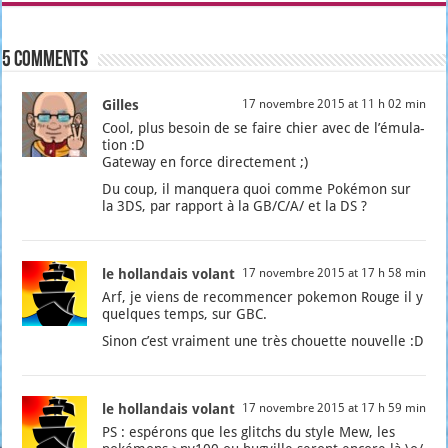
5 comments
Gilles
17 novembre 2015 at 11 h 02 min
Cool, plus besoin de se faire chier avec de l’é­mu­la­
tion :D
Gate­way en force direc­te­ment ;)
Du coup, il man­que­ra quoi comme Poké­mon sur
la 3DS, par rap­port à la GB/C/A/ et la DS ?
le hollandais volant
17 novembre 2015 at 17 h 58 min
Arf, je viens de recom­men­cer poke­mon Rouge il y
quelques temps, sur GBC.
Sinon c’est vrai­ment une très chouette nou­velle :D
le hollandais volant
17 novembre 2015 at 17 h 59 min
PS : espé­rons que les glitchs du style Mew, les