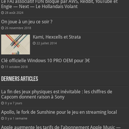
Le FAI associatif FDN bloqué par AWS, Reddit, YouTube et
Engie — Next — Le Hollandais Volant
28 août 2024
On joue à un jeu ce soir ?
26 novembre 2018
Kami, Hexcells et Strata
22 juillet 2014
Clé officielle Windows 10 PRO OEM pour 3€
11 octobre 2018
Derniers articles
La fin des jeux physiques est inévitable : les chiffres de
Capcom donnent raison à Sony
Il y a 7 jours
Apollo, le fork de Sunshine pour le jeu en streaming local
Il y a 1 semaine
Apple augmente les tarifs de l’abonnement Apple Music —