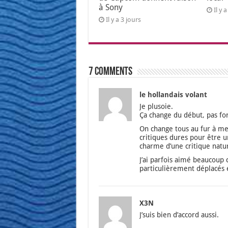
à Sony
Il y 
Il y a 3 jours
7 comments
le hollandais volant
Je plu­soie.
Ça change du début, pas for
On change tous au fur à mes
cri­tiques dures pour être 
charme d’une cri­tique natu­
J’ai par­fois aimé beau­coup 
par­ti­cu­liè­re­ment dépla­cé
X3N
J’suis bien d’ac­cord aus­si.