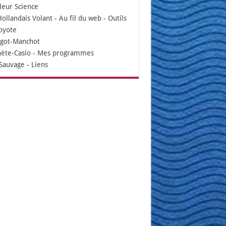
leur Science
Hollandais Volant
-
Au fil du web
-
Outils
oyote
igot-Manchot
nète-Casio
-
Mes programmes
Sauvage
-
Liens