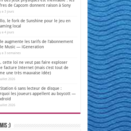
in des jeux physiques est inévitable : les
ffres de Capcom donnent raison à Sony
 y a 3 jours
lo, le fork de Sunshine pour le jeu en
eaming local
 y a 4 jours
le augmente les tarifs de l’abonnement
le Music — iGeneration
 y a 3 semaines
 cette loi ne veut pas faire exploser
e facture Internet (mais c’est tout de
e une très mauvaise idée)
juillet 2026
Station 6 sans lecteur de disque :
rquoi les joueurs appellent au boycott —
ndroid
juillet 2026
mis :)