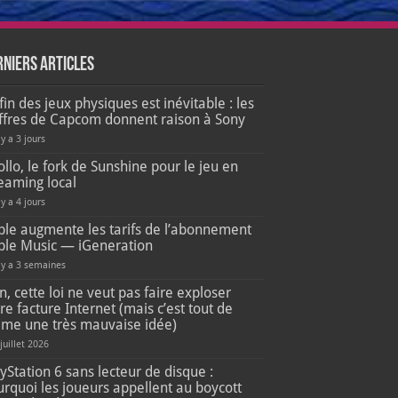
rniers articles
fin des jeux physiques est inévitable : les
iffres de Capcom donnent raison à Sony
 y a 3 jours
llo, le fork de Sunshine pour le jeu en
eaming local
 y a 4 jours
ple augmente les tarifs de l’abonnement
ple Music — iGeneration
l y a 3 semaines
, cette loi ne veut pas faire exploser
re facture Internet (mais c’est tout de
me une très mauvaise idée)
 juillet 2026
yStation 6 sans lecteur de disque :
rquoi les joueurs appellent au boycott