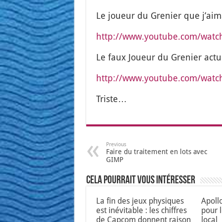
Le joueur du Gre­nier que j’ai­m
http://www.youtube.com/wat
Le faux Joueur du Gre­nier actue
http://www.youtube.com/watch
Triste…
Previous
Faire du traitement en lots avec
GIMP
Cela pourrait vous intéresser
La fin des jeux physiques
Apoll
est inévitable : les chiffres
pour 
de Capcom donnent raison
local