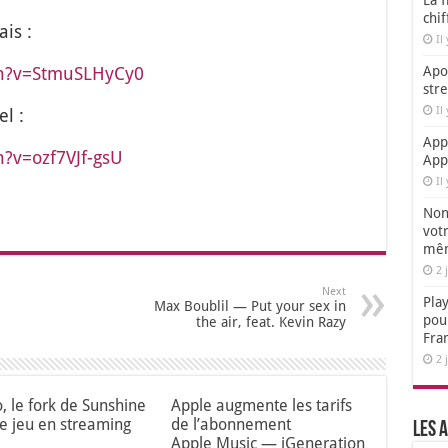
La f
chi
ais :
Il
ch?v=StmuSLHyCy0
Apol
str
Il
l :
App
?v=ozf7VJf-gsU
App
Il
Non,
votr
mêm
2 
Next
Play
Max Boublil — Put your sex in
pou
the air, feat. Kevin Razy
Fra
2 
o, le fork de Sunshine
Apple augmente les tarifs
le jeu en streaming
de l’abonnement
Les a
Apple Music — iGeneration