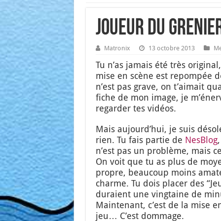
Joueur du Grenier
Matronix
13 octobre 2013
Me
Tu n’as jamais été très ori­gi­na
mise en scène est repom­pée d
n’est pas grave, on t’ai­mait q
fiche de mon image, je m’é­nerve
regar­der tes vidéos.
Mais aujourd’­hui, je suis déso­
rien. Tu fais par­tie de
Nes­Blog
n’est pas un pro­blème, mais cel
On voit que tu as plus de moye
propre, beau­coup moins ama­te
charme. Tu dois pla­cer des “
duraient une ving­taine de minu
Main­te­nant, c’est de la mise 
jeu… C’est dom­mage.