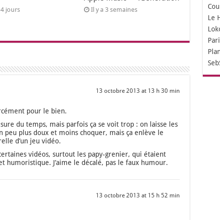
Cou
a 4 jours
Il y a 3 semaines
Le 
Lok
Par
Pla
Seb
13 octobre 2013 at 13 h 30 min
­cé­ment pour le bien.
ure du temps, mais par­fois ça se voit trop : on laisse les
un peu plus doux et moins cho­quer, mais ça enlève le
relle d’un jeu vidéo.
cer­taines vidéos, sur­tout les papy-gre­nier, qui étaient
s et humo­ris­tique. J’aime le déca­lé, pas le faux humour.
13 octobre 2013 at 15 h 52 min