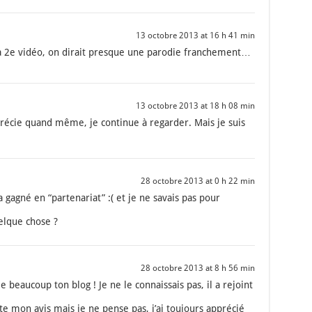
13 octobre 2013 at 16 h 41 min
 2e vidéo, on dirait presque une paro­die fran­che­ment…
13 octobre 2013 at 18 h 08 min
écie quand même, je conti­nue à regar­der. Mais je suis
28 octobre 2013 at 0 h 22 min
 gagné en “par­te­na­riat” :( et je ne savais pas pour
elque chose ?
28 octobre 2013 at 8 h 56 min
me beau­coup ton blog ! Je ne le connais­sais pas, il a rejoint
te mon avis mais je ne pense pas, j’ai tou­jours appré­cié