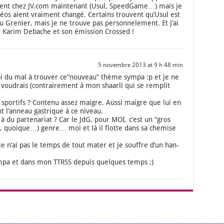
ssent chez JV.com main­te­nant (Usul, Speed­Game…) mais je
os aient vrai­ment chan­gé. Cer­tains trouvent qu’U­sul est
re­nier, mais je ne trouve pas per­son­ne­le­ment. Et j’ai
 Karim Debache et son émis­sion Cros­sed !
5 novembre 2013 at 9 h 48 min
’ai du mal à trou­ver ce“nouveau” thème sym­pa :p et je ne
vou­drais (contrai­re­ment à mon shaar­li qui se rem­plit
 spor­tifs ? Conte­nu assez maigre. Aus­si maigre que lui en
nt l’an­neau gas­trique à ce niveau.
à du par­te­na­riat ? Car le JdG, pour MOI, c’est un “gros
, quoique…) genre… moi et là il flotte dans sa che­mise
 je n’ai pas le temps de tout mater et je souffre d’un han­
ym­pa et dans mon TTRSS depuis quelques temps ;)