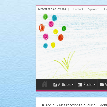
Contact
A propos
Fl
MERCREDI 5 AOÛT 2026
Articles
École
V
Accueil
/
Mes réactions
/
Joueur du Greni