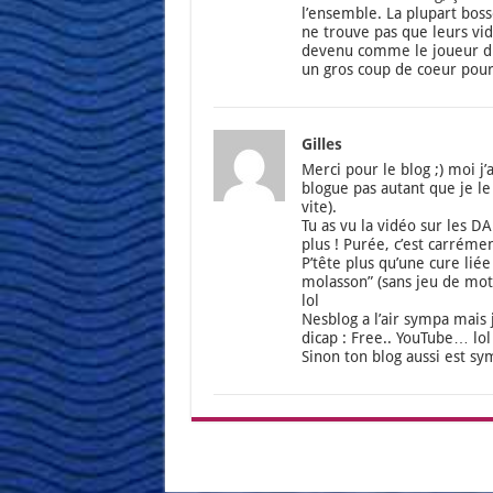
l’en­semble. La plu­part bo
ne trouve pas que leurs vidé
deve­nu comme le joueur du G
un gros coup de coeur pour
Gilles
Mer­ci pour le blog ;) moi j
blogue pas autant que je le 
vite).
Tu as vu la vidéo sur les DA
plus ! Purée, c’est car­ré­me
P’tête plus qu’une cure liée 
molas­son” (sans jeu de mot
lol
Nes­blog a l’air sym­pa mais
di­cap : Free.. You­Tube… lol
Sinon ton blog aus­si est s