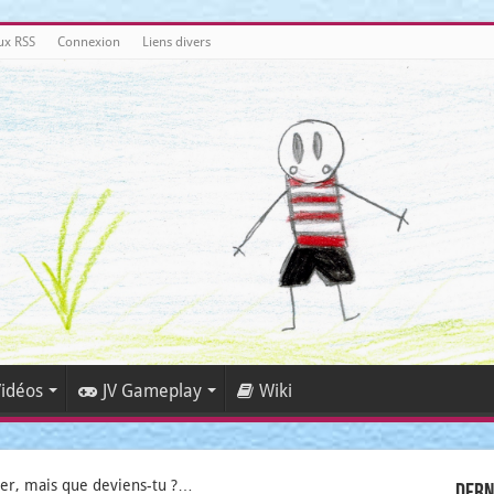
ux RSS
Connexion
Liens divers
idéos
JV Gameplay
Wiki
er, mais que deviens-tu ?…