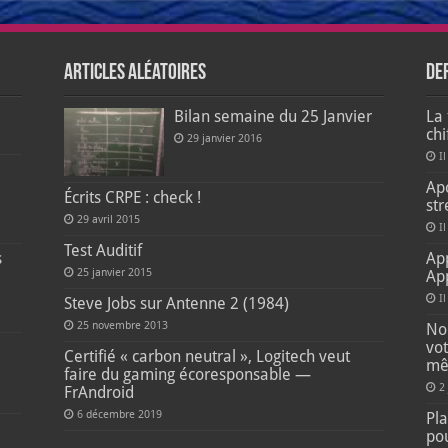
Articles aléatoires
De
Bilan semaine du 25 Janvier
La 
ch
29 janvier 2016
Il
e
Apo
Écrits CRPE : check !
str
29 avril 2015
Il
Test Auditif
s
Ap
25 janvier 2015
Ap
I
Steve Jobs sur Antenne 2 (1984)
25 novembre 2013
Non
vot
Certifié « carbon neutral », Logitech veut
mê
faire du gaming écoresponsable —
2
FrAndroid
6 décembre 2019
Pla
pou