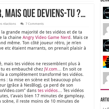
Dern
, mais que deviens-tu ?…
s réactions
7 Comments
l, la grande majo­ri­té de tes vidéos et de ta
e la chaine
Angry Video Game Nerd
. Mais ce
uand même. Ton côté joueur rétro, je m’en
 etc étaient mar­rants, on pre­nait plai­sir à
lé, mais tes vidéos ne res­semblent plus à
, tu es embau­ché chez
JV.com
… En soit ce
a a com­plè­te­ment trans­for­mé tes vidéos.
ns : ta mise en scène est beau­coup plus
ur (grâce à Nes­Blog), ça perd de son
JeuxVideo.com” dans
tes vidéos
… Tes vidéos
tes, t’a­vais bien 17 minutes de gam­pleay.
Arti
en scène, il reste moins de 10 minutes de