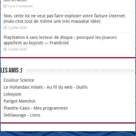
Il y a 3 semaines
Non, cette loi ne veut pas faire exploser votre facture Internet
(mais c’est tout de même une très mauvaise idée)
2 juillet 2026
PlayStation 6 sans lecteur de disque : pourquoi les joueurs
appellent au boycott — Frandroid
2 juillet 2026
Les amis :)
Couleur Science
Le Hollandais Volant
-
Au fil du web
-
Outils
Lokoyote
Parigot-Manchot
Planète-Casio
-
Mes programmes
SebSauvage
-
Liens