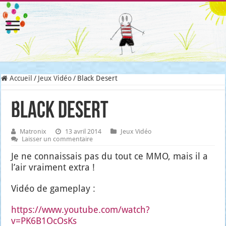
Accueil
/
Jeux Vidéo
/
Black Desert
Black Desert
Matronix
13 avril 2014
Jeux Vidéo
Laisser un commentaire
Je ne connais­sais pas du tout ce MMO, mais il a
l’air vrai­ment extra !
Vidéo de game­play :
https://www.youtube.com/watch?
v=PK6B1OcOsKs