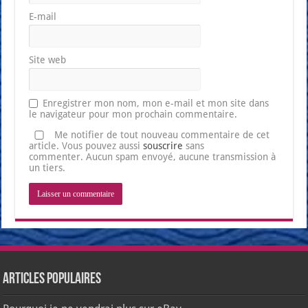
E-mail
Site web
Enregistrer mon nom, mon e-mail et mon site dans
le navigateur pour mon prochain commentaire.
Me notifier de tout nouveau commentaire de cet
article. Vous pouvez aussi
souscrire
sans
commenter. Aucun spam envoyé, aucune transmission à
un tiers.
Articles populaires