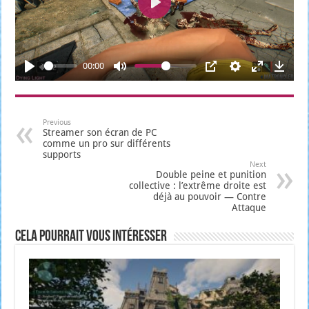
L
e
c
00:00
t
u
r
Previous
Streamer son écran de PC
e
comme un pro sur différents
supports
Next
Double peine et punition
collective : l’extrême droite est
déjà au pouvoir — Contre
Attaque
Cela pourrait vous intéresser