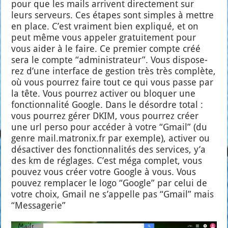
pour que les mails arrivent direc­te­ment sur
leurs ser­veurs. Ces étapes sont simples à mettre
en place. C’est vrai­ment bien expli­qué, et on
peut même vous appe­ler gra­tui­te­ment pour
vous aider à le faire. Ce pre­mier compte créé
sera le compte “admi­nis­tra­teur”. Vous dis­po­se­
rez d’une inter­face de ges­tion très très com­plète,
où vous pour­rez faire tout ce qui vous passe par
la tête. Vous pour­rez acti­ver ou blo­quer une
fonc­tion­na­li­té Google. Dans le désordre total :
vous pour­rez gérer DKIM, vous pour­rez créer
une url per­so pour accé­der à votre “Gmail” (du
genre mail.matronix.fr par exemple), acti­ver ou
désac­ti­ver des fonc­tion­na­li­tés des ser­vices, y’a
des km de réglages. C’est méga com­plet, vous
pou­vez vous créer votre Google à vous. Vous
pou­vez rem­pla­cer le logo “Google” par celui de
votre choix, Gmail ne s’ap­pelle pas “Gmail” mais
“Mes­sa­ge­rie”