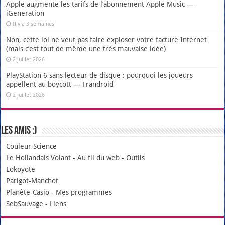
Apple augmente les tarifs de l’abonnement Apple Music —
iGeneration
Il y a 3 semaines
Non, cette loi ne veut pas faire exploser votre facture Internet
(mais c’est tout de même une très mauvaise idée)
2 juillet 2026
PlayStation 6 sans lecteur de disque : pourquoi les joueurs
appellent au boycott — Frandroid
2 juillet 2026
Les amis :)
Couleur Science
Le Hollandais Volant
-
Au fil du web
-
Outils
Lokoyote
Parigot-Manchot
Planète-Casio
-
Mes programmes
SebSauvage
-
Liens