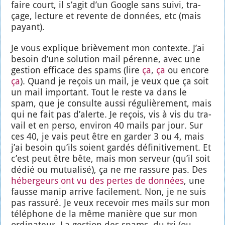
faire court, il s’a­git d’un Google sans sui­vi, tra­
çage, lec­ture et revente de don­nées, etc (mais
payant).
Je vous explique briè­ve­ment mon contexte. J’ai
besoin d’une solu­tion mail pérenne, avec une
ges­tion effi­cace des spams (lire
ça
,
ça
ou encore
ça
). Quand je reçois un mail, je veux que ça soit
un mail impor­tant. Tout le reste va dans le
spam, que je consulte aus­si régu­liè­re­ment, mais
qui ne fait pas d’a­lerte. Je reçois, vis à vis du tra­
vail et en per­so, envi­ron 40 mails par jour. Sur
ces 40, je vais peut être en gar­der 3 ou 4, mais
j’ai besoin qu’ils soient gar­dés défi­ni­ti­ve­ment. Et
c’est peut être bête, mais mon ser­veur (qu’il soit
dédié ou mutua­li­sé), ça ne me ras­sure pas. Des
héber­geurs ont vu des pertes de don­nées
, une
fausse manip arrive faci­le­ment. Non, je ne suis
pas ras­su­ré. Je veux rece­voir mes mails sur mon
télé­phone de la même manière que sur mon
ordi­na­teur. La ges­tion des spams, du tri (ou