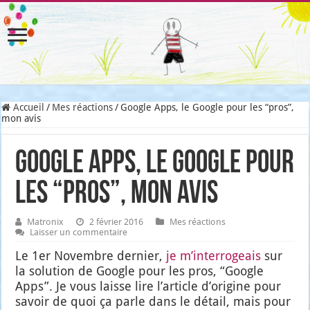
Accueil
/
Mes réactions
/
Google Apps, le Google pour les “pros”,
mon avis
Google Apps, le Google pour
les “pros”, mon avis
Matronix
2 février 2016
Mes réactions
Laisser un commentaire
Le 1er Novembre der­nier,
je m’in­ter­ro­geais
sur
la solu­tion de Google pour les pros, “Google
Apps”. Je vous laisse lire l’ar­ticle d’o­ri­gine pour
savoir de quoi ça parle dans le détail, mais pour