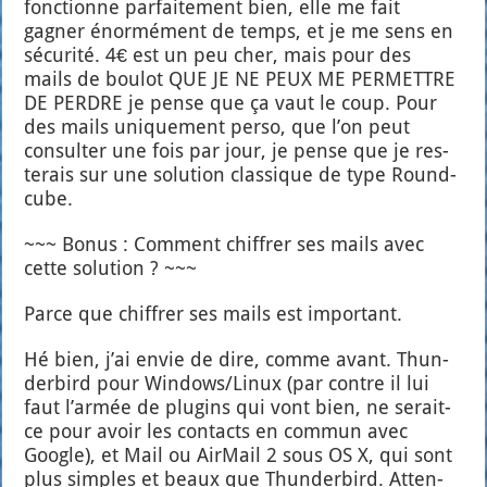
fonc­tionne par­fai­te­ment bien, elle me fait
gagner énor­mé­ment de temps, et je me sens en
sécu­ri­té. 4€ est un peu cher, mais pour des
mails de bou­lot QUE JE NE PEUX ME PERMETTRE
DE PERDRE je pense que ça vaut le coup. Pour
des mails uni­que­ment per­so, que l’on peut
consul­ter une fois par jour, je pense que je res­
te­rais sur une solu­tion clas­sique de type Round­
cube.
~~~ Bonus : Com­ment chif­frer ses mails avec
cette solu­tion ? ~~~
Parce que chif­frer ses mails est impor­tant.
Hé bien, j’ai envie de dire, comme avant. Thun­
der­bird pour Windows/Linux (par contre il lui
faut l’ar­mée de plu­gins qui vont bien, ne serait-
ce pour avoir les contacts en com­mun avec
Google), et Mail ou Air­Mail 2 sous OS X, qui sont
plus simples et beaux que Thun­der­bird. Atten­