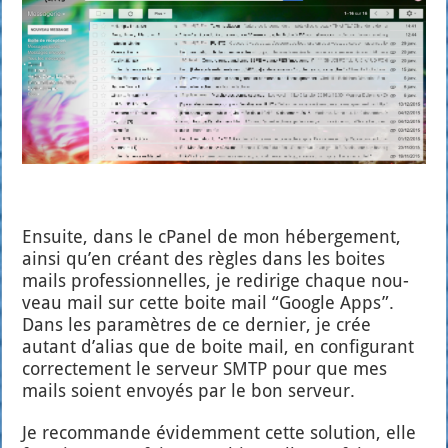
Ensuite, dans le cPa­nel de mon héber­ge­ment,
ain­si qu’en créant des règles dans les boites
mails pro­fes­sion­nelles, je redi­rige chaque nou­
veau mail sur cette boite mail “Google Apps”.
Dans les para­mètres de ce der­nier, je crée
autant d’a­lias que de boite mail, en confi­gu­rant
cor­rec­te­ment le ser­veur SMTP pour que mes
mails soient envoyés par le bon ser­veur.
Je recom­mande évi­dem­ment cette solu­tion, elle