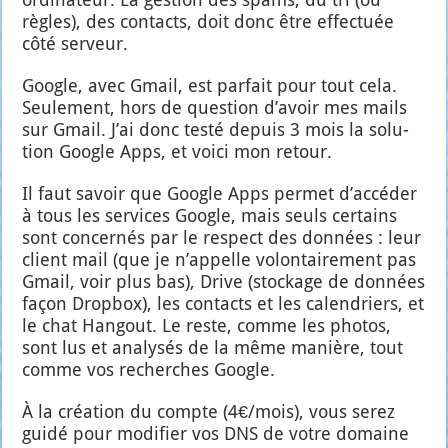
règles), des contacts, doit donc être effec­tuée
côté ser­veur.
Google, avec Gmail, est par­fait pour tout cela.
Seule­ment, hors de ques­tion d’a­voir mes mails
sur Gmail. J’ai donc tes­té depuis 3 mois la solu­
tion Google Apps, et voi­ci mon retour.
Il faut savoir que Google Apps per­met d’ac­cé­der
à tous les ser­vices Google, mais seuls cer­tains
sont concer­nés par le res­pect des don­nées : leur
client mail (que je n’ap­pelle volon­tai­re­ment pas
Gmail, voir plus bas), Drive (sto­ckage de don­nées
façon Drop­box), les contacts et les calen­driers, et
le chat Han­gout. Le reste, comme les pho­tos,
sont lus et ana­ly­sés de la même manière, tout
comme vos recherches Google.
À la créa­tion du compte (4€/mois), vous serez
gui­dé pour modi­fier vos DNS de votre domaine