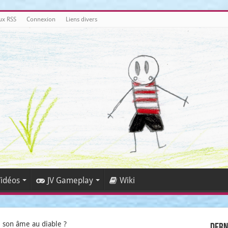
ux RSS
Connexion
Liens divers
idéos
JV Gameplay
Wiki
 son âme au diable ?