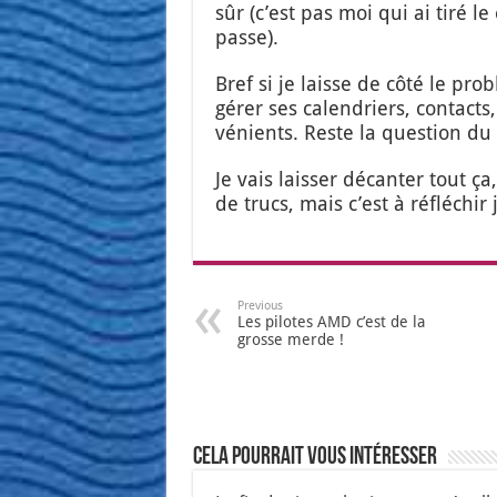
sûr (c’est pas moi qui ai tiré le
passe).
Bref si je laisse de côté le pro
gérer ses calen­driers, contacts,
vé­nients. Reste la ques­tion du
Je vais lais­ser décan­ter tout ç
de trucs, mais c’est à réflé­chir j
Previous
Les pilotes AMD c’est de la
grosse merde !
Cela pourrait vous intéresser