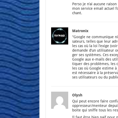
Per­so je n’ai aucune rai­son
mon ser­vice email actuel fo
chant.
Matronix
“Google ne com­mu­nique ni n
sa­teurs, telles que leur ad
les cas où la loi l’exige (voi
demande d’un uti­li­sa­teur o
ger ses sys­tèmes. Ces excep­t
Google aux e‑mails des uti­l
ti­quer des pro­blèmes, les 
les cas où Google estime à jus
est néces­saire à la pré­ser­
ses uti­li­sa­teurs ou du publi
Olysh
Qui peut encore faire confia
oppresseur/menteur depuis 
boite qui sniffe tous les r
Il faut être bien naif pour