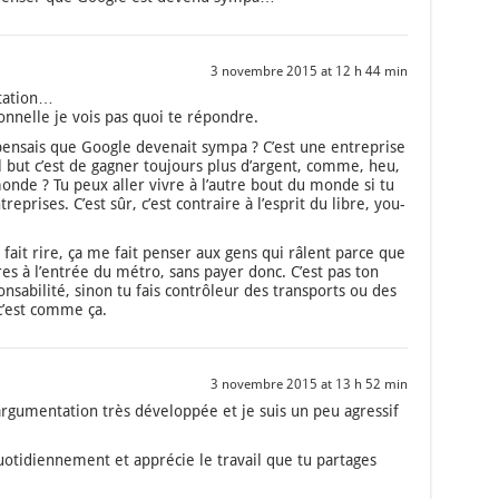
3 novembre 2015 at 12 h 44 min
­ta­tion…
son­nelle je vois pas quoi te répondre.
 pen­sais que Google deve­nait sym­pa ? C’est une entre­prise
l but c’est de gagner tou­jours plus d’argent, comme, heu,
monde ? Tu peux aller vivre à l’autre bout du monde si tu
e­prises. C’est sûr, c’est contraire à l’es­prit du libre, you­
fait rire, ça me fait pen­ser aux gens qui râlent parce que
res à l’en­trée du métro, sans payer donc. C’est pas ton
n­sa­bi­li­té, sinon tu fais contrô­leur des trans­ports ou des
c’est comme ça.
3 novembre 2015 at 13 h 52 min
gu­men­ta­tion très déve­lop­pée et je suis un peu agres­sif
uo­ti­dien­ne­ment et appré­cie le tra­vail que tu par­tages