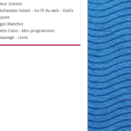
leur Science
Hollandais Volant
-
Au fil du web
-
Outils
oyote
igot-Manchot
nète-Casio
-
Mes programmes
Sauvage
-
Liens