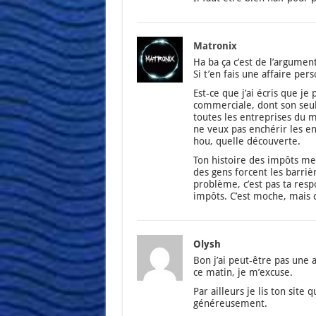
Matronix
Ha ba ça c’est de l’ar­gu­men
Si t’en fais une affaire per­
Est-ce que j’ai écris que je
com­mer­ciale, dont son seu
toutes les entre­prises du 
ne veux pas enché­rir les entr
hou, quelle décou­verte.
Ton his­toire des impôts me 
des gens forcent les bar­riè
pro­blème, c’est pas ta res­po
impôts. C’est moche, mais 
Olysh
Bon j’ai peut-être pas une ar
ce matin, je m’ex­cuse.
Par ailleurs je lis ton site q
géné­reu­se­ment.