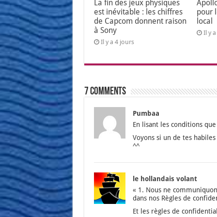
La fin des jeux physiques
Apoll
est inévitable : les chiffres
pour 
de Capcom donnent raison
local
à Sony
Il y 
Il y a 4 jours
7 comments
Pumbaa
En lisant les condi­tions que
Voyons si un de tes habiles
^^
le hollandais volant
« 1. Nous ne com­mu­ni­quons
dans nos Règles de confi­den­t
Et les règles de confi­den­tia­