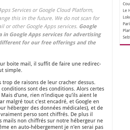
Cou
pps Ser­vices or Google Cloud Plat­form,
Le 
Lok
nge this in the future. We do not scan for
Par
ail or other Google Apps ser­vices.
Google
Pla
a in Google Apps ser­vices for adver­ti­sing
Seb
dif­ferent for our free offe­rings and the
ur boite mail, il suf­fit de faire une redi­rec­
ut simple.
 trop de rai­sons de leur cra­cher des­sus.
 condi­tions sont des condi­tions. Alors certes
 Mais d’une, rien n’in­dique qu’ils aient le
(car mal­gré tout c’est enca­dré, et Google en
n pour héber­ger des don­nées médi­cales), et de
ai­ment per­so sont chif­frés. De plus il
es mails non chif­frés sur notre héber­geur ne
me en auto-héber­ge­ment je n’en serai pas