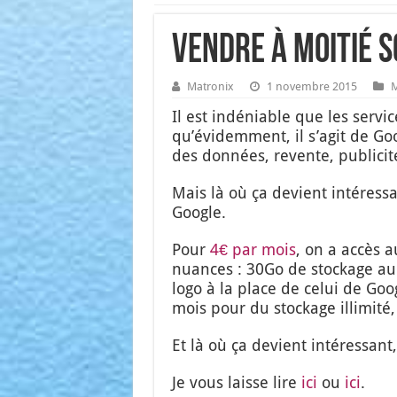
Vendre à moitié s
Matronix
1 novembre 2015
M
Il est indé­niable que les ser­vi
qu’é­vi­dem­ment, il s’a­git de G
des don­nées, revente, publi­ci­t
Mais là où ça devient inté­res­san
Google.
Pour
4€ par mois
, on a accès 
nuances : 30Go de sto­ckage au l
logo à la place de celui de Googl
mois pour du sto­ckage illi­mi­té
Et là où ça devient inté­res­sant, 
Je vous laisse lire
ici
ou
ici
.