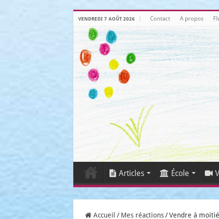
Contact
A propos
Fl
VENDREDI 7 AOÛT 2026
Articles
École
V
Accueil
/
Mes réactions
/
Vendre à moitié