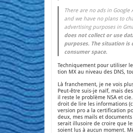
There are no ads in Google A
and we have no plans to cha
adver­ti­sing pur­poses in Gm
does not col­lect or use dat
pur­poses. The situa­tion is 
consu­mer space.
Tech­ni­que­ment pour uti­li­ser le
tion MX au niveau des DNS, to
Là fran­che­ment, je ne vois plus
Peut-être suis-je naïf, mais des
il reste le pro­blème NSA et cie.
droit de lire les infor­ma­tions 
ver­sion pro a la cer­ti­fi­ca­tio
deux, mes mails et docu­ments vr
serait illu­soire de croire que l
soient lus à aucun moment. Mê