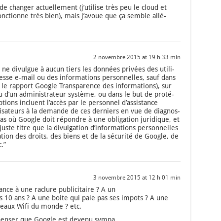
 de chan­ger actuel­le­ment (j’utilise très peu le cloud et
nc­tionne très bien), mais j’avoue que ça semble allé­
2 novembre 2015 at 19 h 33 min
e divulgue à aucun tiers les don­nées pri­vées des uti­li­
resse e‑mail ou des infor­ma­tions per­son­nelles, sauf dans
r le rap­port Google Trans­pa­rence des infor­ma­tions), sur
u d’un admi­nis­tra­teur sys­tème, ou dans le but de pro­té­
ions incluent l’ac­cès par le per­son­nel d’as­sis­tance
i­sa­teurs à la demande de ces der­niers en vue de diag­nos­
cas où Google doit répondre à une obli­ga­tion juri­dique, et
te titre que la divul­ga­tion d’in­for­ma­tions per­son­nelles
va­tion des droits, des biens et de la sécu­ri­té de Google, de
c.”
3 novembre 2015 at 12 h 01 min
nce à une raclure publi­ci­taire ? A un
10 ans ? A une boite qui paie pas ses impots ? A une
eseaux Wifi du monde ? etc.
 pen­ser que Google est deve­nu sym­pa…