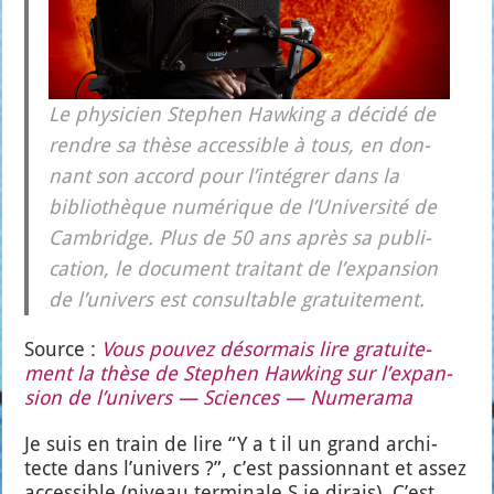
Le phy­si­cien Ste­phen Haw­king a déci­dé de
rendre sa thèse acces­sible à tous, en don­
nant son accord pour l’in­té­grer dans la
biblio­thèque numé­rique de l’U­ni­ver­si­té de
Cam­bridge. Plus de 50 ans après sa publi­
ca­tion, le docu­ment trai­tant de l’ex­pan­sion
de l’u­ni­vers est consul­table gra­tui­te­ment.
Source :
Vous pou­vez désor­mais lire gra­tui­te­
ment la thèse de Ste­phen Haw­king sur l’ex­pan­
sion de l’u­ni­vers — Sciences — Nume­ra­ma
Je suis en train de lire “Y a t il un grand archi­
tecte dans l’u­ni­vers ?”, c’est pas­sion­nant et assez
acces­sible (niveau ter­mi­nale S je dirais). C’est