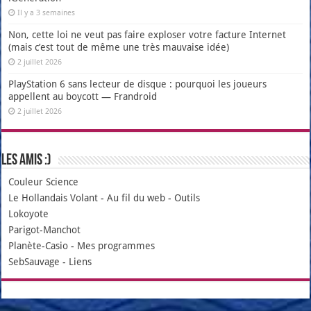
Il y a 3 semaines
Non, cette loi ne veut pas faire exploser votre facture Internet
(mais c’est tout de même une très mauvaise idée)
2 juillet 2026
PlayStation 6 sans lecteur de disque : pourquoi les joueurs
appellent au boycott — Frandroid
2 juillet 2026
Les amis :)
Couleur Science
Le Hollandais Volant
-
Au fil du web
-
Outils
Lokoyote
Parigot-Manchot
Planète-Casio
-
Mes programmes
SebSauvage
-
Liens