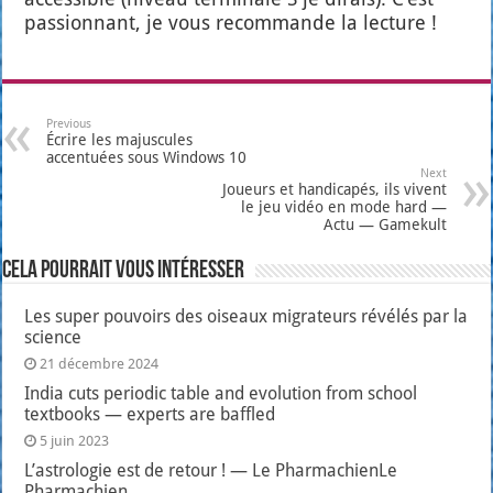
pas­sion­nant, je vous recom­mande la lec­ture !
Previous
Écrire les majuscules
accentuées sous Windows 10
Next
Joueurs et handicapés, ils vivent
le jeu vidéo en mode hard —
Actu — Gamekult
Cela pourrait vous intéresser
Les super pouvoirs des oiseaux migrateurs révélés par la
science
21 décembre 2024
India cuts periodic table and evolution from school
textbooks — experts are baffled
5 juin 2023
L’astrologie est de retour ! — Le PharmachienLe
Pharmachien