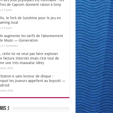
in des jeux physiques est inévitable : les
ffres de Capcom donnent raison à Sony
 y a 4 jours
lo, le fork de Sunshine pour le jeu en
eaming local
 y a 6 jours
le augmente les tarifs de l’abonnement
le Music — iGeneration
 y a 3 semaines
 cette loi ne veut pas faire exploser
e facture Internet (mais c’est tout de
e une très mauvaise idée)
juillet 2026
Station 6 sans lecteur de disque :
rquoi les joueurs appellent au boycott —
ndroid
juillet 2026
mis :)