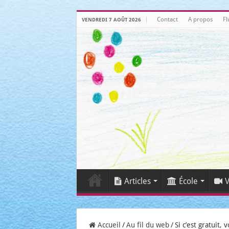
Contact
A propos
Fl
VENDREDI 7 AOÛT 2026
Articles
École
V
Accueil
/
Au fil du web
/
Si c’est gratuit, 