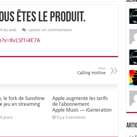
Dern
vous êtes le produit.
fil du web
Laisser un commentaire
h?v=8vLSf1i4E7A
Next
Calling Hotline
o, le fork de Sunshine
Apple augmente les tarifs
le jeu en streaming
de l’abonnement
Apple Music — iGeneration
a 6 jours
Il y a 3 semaines
Arti