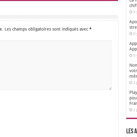
La f
chi
Il
Apol
str
e.
Les champs obligatoires sont indiqués avec
*
Il
App
App
Il
Non,
votr
mêm
2 
Play
pou
Fra
2 
Les a