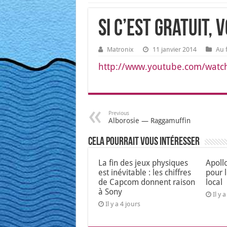
Si c’est gratuit, 
Matronix
11 janvier 2014
Au 
http://www.youtube.com/watc
Previous
Alborosie — Raggamuffin
Cela pourrait vous intéresser
La fin des jeux physiques
Apoll
est inévitable : les chiffres
pour 
de Capcom donnent raison
local
à Sony
Il y 
Il y a 4 jours