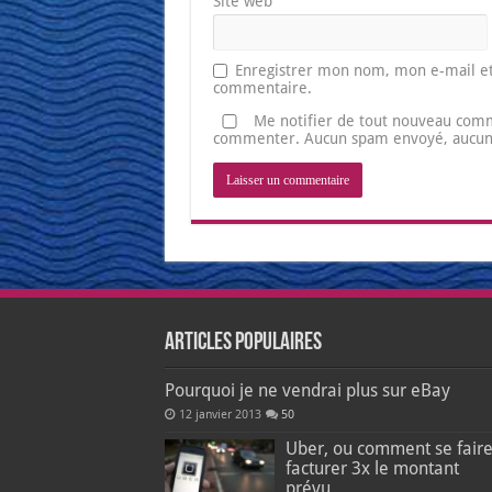
Site web
Enregistrer mon nom, mon e-mail et
commentaire.
Me notifier de tout nouveau comm
commenter. Aucun spam envoyé, aucune 
Articles populaires
Pourquoi je ne vendrai plus sur eBay
12 janvier 2013
50
Uber, ou comment se fair
facturer 3x le montant
prévu