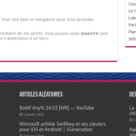
Cou
Le 
Lok
 mon site dans le navigateur pour mon prochain
Par
Pla
entaire de cet article. Vous pouvez aussi
souscrire
sans
transmission à un tiers.
Seb
Articles aléatoires
De
BotW Any% 24:53 [WR] — YouTube
La 
ch
5 janvier 2022
Il
e
Microsoft achète Swiftkey et ses claviers
pour iOS et Android | iGeneration
Apo
str