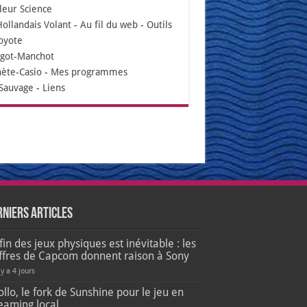
leur Science
Hollandais Volant
-
Au fil du web
-
Outils
oyote
igot-Manchot
nète-Casio
-
Mes programmes
Sauvage
-
Liens
rniers articles
fin des jeux physiques est inévitable : les
iffres de Capcom donnent raison à Sony
 y a 4 jours
llo, le fork de Sunshine pour le jeu en
eaming local