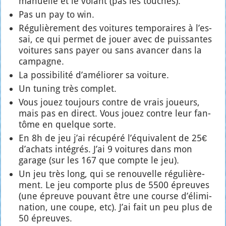
manuelle et le volant (pas les touches).
Pas un pay to win.
Régu­liè­re­ment des voi­tures tem­po­raires à l’es­
sai, ce qui per­met de jouer avec de puis­santes
voi­tures sans payer ou sans avan­cer dans la
cam­pagne.
La pos­si­bi­li­té d’a­mé­lio­rer sa voi­ture.
Un tuning très com­plet.
Vous jouez tou­jours contre de vrais joueurs,
mais pas en direct. Vous jouez contre leur fan­
tôme en quelque sorte.
En 8h de jeu j’ai récu­pé­ré l’é­qui­valent de 25€
d’a­chats inté­grés. J’ai 9 voi­tures dans mon
garage (sur les 167 que compte le jeu).
Un jeu très long, qui se renou­velle régu­liè­re­
ment. Le jeu com­porte plus de 5500 épreuves
(une épreuve pou­vant être une course d’é­li­mi­
na­tion, une coupe, etc). J’ai fait un peu plus de
50 épreuves.