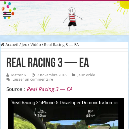
Accueil
/
Jeux Vidéo
/
Real Racing 3 — EA
Real Racing 3 — EA
Matronix
2 novembre 2016
Jeux Vidéo
Laisser un commentaire
Source :
Real Racing 3 — EA
‘Real Racing 3’ iPhone 5 Deve­lo­per Demons­tra­tion