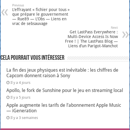
Previous
L’effrayant « fichier pour tous »
que prépare le gouvernement
— Rue89 — L’Obs — Liens en
vrac de sebsauvage
Next
Get LastPass Everywhere :
Multi-Device Access Is Now
Free ! | The LastPass Blog —
Liens d’un Parigot-Manchot
Cela pourrait vous intéresser
La fin des jeux physiques est inévitable : les chiffres de
Capcom donnent raison à Sony
Il y a 4 jours
Apollo, le fork de Sunshine pour le jeu en streaming local
Il y a 5 jours
Apple augmente les tarifs de l’abonnement Apple Music
— iGeneration
Il y a 3 semaines