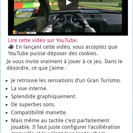
Lire cette vidéo sur You­Tube
.
En lan­çant cette vidéo, vous accep­tez que
You­Tube puisse dépo­ser des cookies.
Je vous invite vrai­ment à jouer à ce jeu. Dans le
désordre, ce que j’aime :
Je retrouve les sen­sa­tions d’un Gran Turis­mo.
La vue interne.
Splen­dide gra­phi­que­ment.
De superbes sons.
Com­pa­ti­bi­li­té manette.
Mais même au tac­tile c’est par­fai­te­ment
jouable. Il faut juste confi­gu­rer l’ac­cé­lé­ra­tion