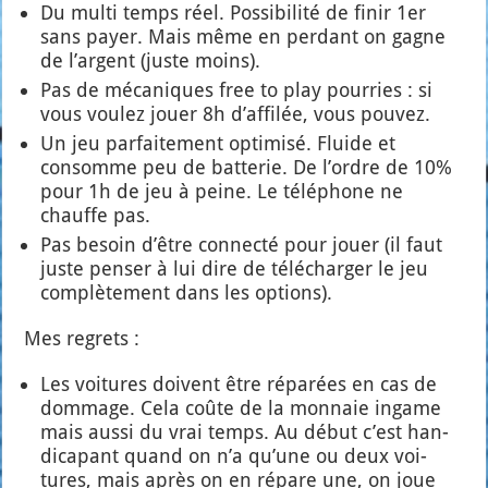
Du mul­ti temps réel. Pos­si­bi­li­té de finir 1er
sans payer. Mais même en per­dant on gagne
de l’argent (juste moins).
Pas de méca­niques free to play pour­ries : si
vous vou­lez jouer 8h d’af­fi­lée, vous pou­vez.
Un jeu par­fai­te­ment opti­mi­sé. Fluide et
consomme peu de bat­te­rie. De l’ordre de 10%
pour 1h de jeu à peine. Le télé­phone ne
chauffe pas.
Pas besoin d’être connec­té pour jouer (il faut
juste pen­ser à lui dire de télé­char­ger le jeu
com­plè­te­ment dans les options).
Mes regrets :
Les voi­tures doivent être répa­rées en cas de
dom­mage. Cela coûte de la mon­naie ingame
mais aus­si du vrai temps. Au début c’est han­
di­ca­pant quand on n’a qu’une ou deux voi­
tures, mais après on en répare une, on joue