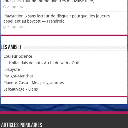
(mais c’est tout de même une très mauvaise idée)
2 juillet 2026
PlayStation 6 sans lecteur de disque : pourquoi les joueurs
appellent au boycott — Frandroid
2 juillet 2026
Les amis :)
Couleur Science
Le Hollandais Volant
-
Au fil du web
-
Outils
Lokoyote
Parigot-Manchot
Planète-Casio
-
Mes programmes
SebSauvage
-
Liens
Articles populaires