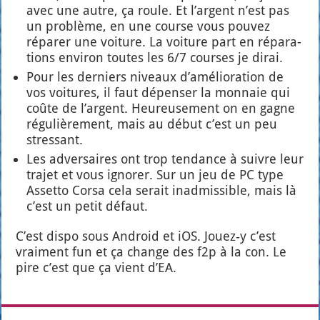
avec une autre, ça roule. Et l’argent n’est pas
un pro­blème, en une course vous pou­vez
répa­rer une voi­ture. La voi­ture part en répa­ra­
tions envi­ron toutes les 6/7 courses je dirai.
Pour les der­niers niveaux d’a­mé­lio­ra­tion de
vos voi­tures, il faut dépen­ser la mon­naie qui
coûte de l’argent. Heu­reu­se­ment on en gagne
régu­liè­re­ment, mais au début c’est un peu
stres­sant.
Les adver­saires ont trop ten­dance à suivre leur
tra­jet et vous igno­rer. Sur un jeu de PC type
Asset­to Cor­sa cela serait inad­mis­sible, mais là
c’est un petit défaut.
C’est dis­po sous Android et iOS. Jouez‑y c’est
vrai­ment fun et ça change des f2p à la con. Le
pire c’est que ça vient d’EA.