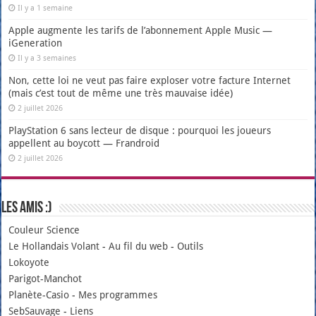
Il y a 1 semaine
Apple augmente les tarifs de l’abonnement Apple Music —
iGeneration
Il y a 3 semaines
Non, cette loi ne veut pas faire exploser votre facture Internet
(mais c’est tout de même une très mauvaise idée)
2 juillet 2026
PlayStation 6 sans lecteur de disque : pourquoi les joueurs
appellent au boycott — Frandroid
2 juillet 2026
Les amis :)
Couleur Science
Le Hollandais Volant
-
Au fil du web
-
Outils
Lokoyote
Parigot-Manchot
Planète-Casio
-
Mes programmes
SebSauvage
-
Liens