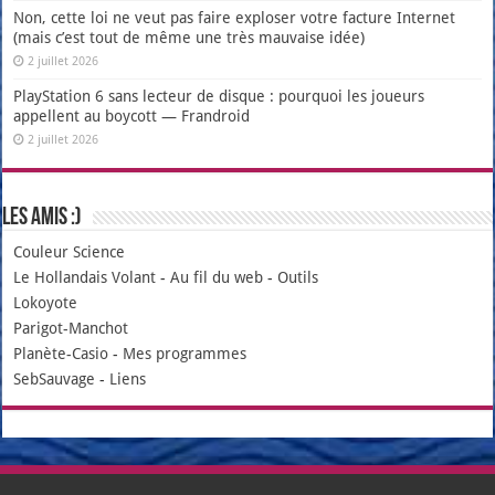
Non, cette loi ne veut pas faire exploser votre facture Internet
(mais c’est tout de même une très mauvaise idée)
2 juillet 2026
PlayStation 6 sans lecteur de disque : pourquoi les joueurs
appellent au boycott — Frandroid
2 juillet 2026
Les amis :)
Couleur Science
Le Hollandais Volant
-
Au fil du web
-
Outils
Lokoyote
Parigot-Manchot
Planète-Casio
-
Mes programmes
SebSauvage
-
Liens