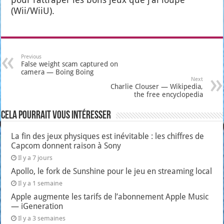
(Wii/WiiU).
Previous
False weight scam captured on
camera — Boing Boing
Next
Charlie Clouser — Wikipedia,
the free encyclopedia
Cela pourrait vous intéresser
La fin des jeux physiques est inévitable : les chiffres de
Capcom donnent raison à Sony
Il y a 7 jours
Apollo, le fork de Sunshine pour le jeu en streaming local
Il y a 1 semaine
Apple augmente les tarifs de l’abonnement Apple Music
— iGeneration
Il y a 3 semaines