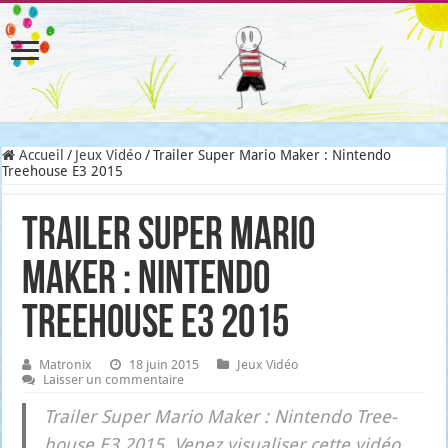
Accueil
/
Jeux Vidéo
/
Trailer Super Mario Maker : Nintendo
Treehouse E3 2015
Trailer Super Mario
Maker : Nintendo
Treehouse E3 2015
Matronix
18 juin 2015
Jeux Vidéo
Laisser un commentaire
Trai­ler Super Mario Maker : Nin­ten­do Tree­
house E3 2015. Venez visua­li­ser cette vidéo