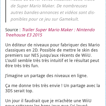
de Super Mario Maker. De nom­breuses
autres bandes-annonces et vidéos sont dis­
po­nibles pour ce jeu sur Game­kult.
Source :
Trai­ler Super Mario Maker : Nin­ten­do
Tree­house E3 2015
Un édi­teur de niveaux pour fabri­quer des Mario
clas­siques en 2D. Pos­sible de mettre le skin des
pre­miers sur NES jus­qu’aux récents de WiiU.
L’ou­til semble très très intui­tif et le résul­tat peut
être très très fun.
J’i­ma­gine un par­tage des niveaux en ligne.
Ça me donne très très envie ! Un par­tage avec la
3DS serait top.
Un jour il fau­drait que je m’a­chète une WiiU
pour rat­tra­per les bons jeux que j’ai lou­pé