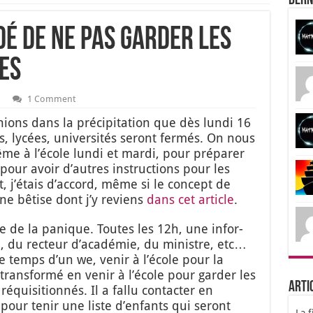
Dern
idé de ne pas garder les
es
1 Comment
ons dans la pré­ci­pi­ta­tion que dès lun­di 16
s, lycées, uni­ver­si­tés seront fer­més. On nous
à l’é­cole lun­di et mar­di, pour pré­pa­rer
 pour avoir d’autres ins­truc­tions pour les
, j’é­tais d’ac­cord, même si le concept de
 une bêtise dont j’y reviens
dans cet article
.
lade de la panique. Toutes les 12h, une infor­
EN, du rec­teur d’a­ca­dé­mie, du ministre, etc…
Le temps d’un we, venir à l’é­cole pour la
 trans­for­mé en venir à l’é­cole pour gar­der les
Arti
qui­si­tion­nés. Il a fal­lu contac­ter en
pour tenir une liste d’en­fants qui seront