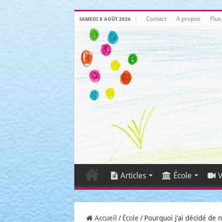
Contact
A propos
Flux
SAMEDI 8 AOÛT 2026
Articles
École
V
Accueil
/
École
/
Pourquoi j’ai décidé de 