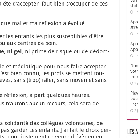
La f
 été d’ac­cep­ter, faut bien s’oc­cu­per de ces
chi
Il
Apol
n que mal et ma réflexion a évo­lué :
str
Il
er les enfants les plus sus­cep­tibles d’être
l ou aux centres de soin.
App
App
e, ni gel
, ni prime de risque ou de dédom­
Il
ciale et média­tique pour nous faire accep­ter
Non,
votr
c’est bien connu, les profs se mettent tou­
mêm
èves, sans (trop) râler, sans moyen et sans
2 
Play
 réflexion, à part quelques heures.
pou
s n’au­rons aucun recours, cela sera de
Fra
2 
 soli­da­ri­té des col­lègues volon­taires, de
 pas gar­der ces enfants. J’ai fait le choix per­
Les a
ts, pour jus­te­ment ce genre d’é­vè­ne­ment,