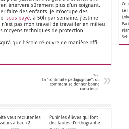
Cou
 en éner­ve­ra sûre­ment plus d’un soi­gnant,
Le 
r faire des enfants. Je m’oc­cupe des
ée,
sous payé
, à 50h par semaine, j’es­time
Lok
 n’est pas mon tra­vail de tra­vailler en milieu
Par
ns moyens tech­niques de pro­tec­tion.
Pla
Seb
s­qu’à que l’é­cole ré-ouvre de manière offi­
Next
La “continuité pédagogique”, ou
comment se donner bonne
conscience
ite veut recruter les
Punir les élèves qui font
sseurs à bac +2
des fautes d’orthographe