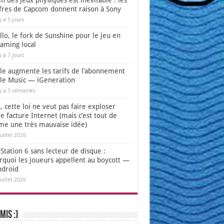
in des jeux physiques est inévitable : les
ffres de Capcom donnent raison à Sony
 y a 5 jours
lo, le fork de Sunshine pour le jeu en
eaming local
 y a 7 jours
le augmente les tarifs de l’abonnement
le Music — iGeneration
 y a 3 semaines
 cette loi ne veut pas faire exploser
e facture Internet (mais c’est tout de
e une très mauvaise idée)
juillet 2026
Station 6 sans lecteur de disque :
rquoi les joueurs appellent au boycott —
ndroid
juillet 2026
mis :)