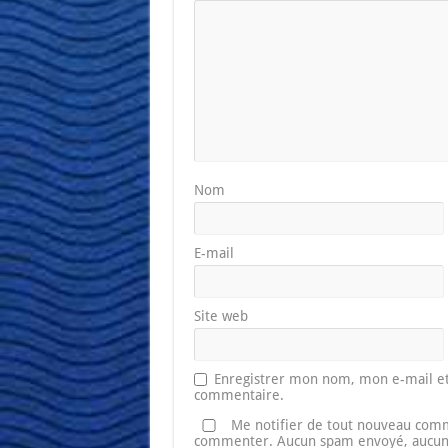
Nom
E-mail
Site web
Enregistrer mon nom, mon e-mail et
commentaire.
Me notifier de tout nouveau comm
commenter. Aucun spam envoyé, aucune 