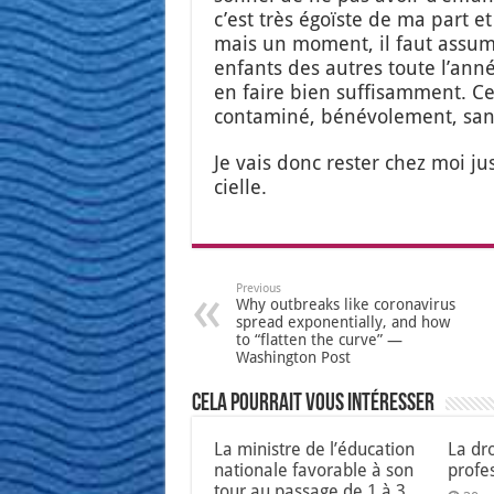
c’est très égoïste de ma part et
mais un moment, il faut assu­me
enfants des autres toute l’an­n
en faire bien suf­fi­sam­ment. Ce
conta­mi­né, béné­vo­le­ment, sa
Je vais donc res­ter chez moi ju
cielle.
Previous
Why outbreaks like coronavirus
spread exponentially, and how
to “flatten the curve” —
Washington Post
Cela pourrait vous intéresser
La ministre de l’éducation
La dro
nationale favorable à son
profe
tour au passage de 1 à 3