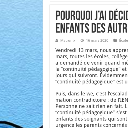
Pourquoi j’ai déc
enfants des autr
Matronix
16 mars 2020
École
Ven­dre­di 13 mars, nous appre­ni
mars, toutes les écoles, col­lège
a deman­dé de venir quand même 
la “conti­nui­té péda­go­gique” et
jours qui sui­vront. Évi­dem­ment
“conti­nui­té péda­go­gique” est
Puis, dans le we, c’est l’es­ca­
ma­tion contra­dic­toire : de l’I
Per­sonne ne sait rien en fait. 
“conti­nui­té péda­go­gique” s’est
enfants des soi­gnants qui sont ré
urgence les parents concer­nés 