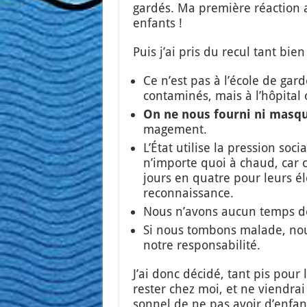
gar­dés. Ma pre­mière réac­tion a
enfants !
Puis j’ai pris du recul tant bie
Ce n’est pas à l’é­cole de gar­d
conta­mi­nés, mais à l’hô­pi­ta
On ne nous four­ni ni masqu
ma­ge­ment.
L’É­tat uti­lise la pres­sion so
n’im­porte quoi à chaud, car 
jours en quatre pour leurs él
recon­nais­sance.
Nous n’a­vons aucun temps de
Si nous tom­bons malade, nou
notre res­pon­sa­bi­li­té.
J’ai donc déci­dé, tant pis pour la
res­ter chez moi, et ne vien­drai
son­nel de ne pas avoir d’en­fan