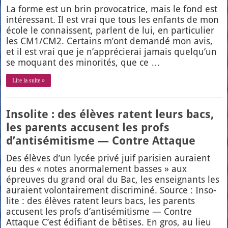
La forme est un brin pro­vo­ca­trice, mais le fond est
inté­res­sant. Il est vrai que tous les enfants de mon
école le connaissent, parlent de lui, en par­ti­cu­lier
les CM1/CM2. Cer­tains m’ont deman­dé mon avis,
et il est vrai que je n’ap­pré­cie­rai jamais quel­qu’un
se moquant des mino­ri­tés, que ce …
Lire la suite »
Insolite : des élèves ratent leurs bacs,
les parents accusent les profs
d’antisémitisme — Contre Attaque
Des élèves d’un lycée pri­vé juif pari­sien auraient
eu des « notes anor­ma­le­ment basses » aux
épreuves du grand oral du Bac, les ensei­gnants les
auraient volon­tai­re­ment dis­cri­mi­né. Source : Inso­
lite : des élèves ratent leurs bacs, les parents
accusent les profs d’antisémitisme — Contre
Attaque C’est édi­fiant de bêtises. En gros, au lieu