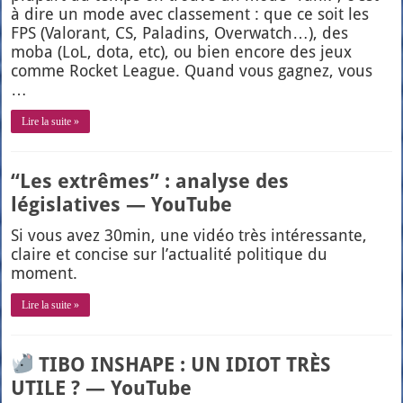
à dire un mode avec clas­se­ment : que ce soit les
FPS (Valo­rant, CS, Pala­dins, Over­watch…), des
moba (LoL, dota, etc), ou bien encore des jeux
comme Rocket League. Quand vous gagnez, vous
…
Lire la suite »
“Les extrêmes” : analyse des
législatives — YouTube
Si vous avez 30min, une vidéo très inté­res­sante,
claire et concise sur l’ac­tua­li­té poli­tique du
moment.
Lire la suite »
TIBO INSHAPE : UN IDIOT TRÈS
UTILE ? — YouTube