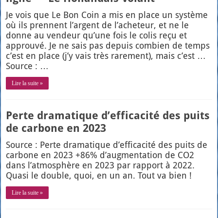
Je vois que Le Bon Coin a mis en place un sys­tème
où ils prennent l’argent de l’acheteur, et ne le
donne au ven­deur qu’une fois le colis reçu et
approu­vé. Je ne sais pas depuis com­bien de temps
c’est en place (j’y vais très rare­ment), mais c’est …
Source : …
Lire la suite »
Perte dramatique d’efficacité des puits
de carbone en 2023
Source : Perte dra­ma­tique d’efficacité des puits de
car­bone en 2023 +86% d’aug­men­ta­tion de CO2
dans l’at­mo­sphère en 2023 par rap­port à 2022.
Qua­si le double, quoi, en un an. Tout va bien !
Lire la suite »