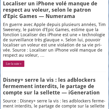
Localiser un iPhone volé manque de
respect au voleur, selon le patron
d’Epic Games — Numerama
En guerre avec Apple depuis plu­sieurs années, Tim
Swee­ney, le patron d’E­pic Games, estime que la
fonc­tion Loca­li­ser des iPhone est une « tech­no­lo­gie
de sur­veillance très glauque ». Selon lui, pou­voir
loca­li­ser un voleur est une vio­la­tion de sa vie pri­
vée. Source : Loca­li­ser un iPhone volé manque de
res­pect au voleur, …
Lire la suite »
Disney+ serre la vis : les adblockers
fermement interdits, le partage de
compte sur la sellette — iGeneration
Source : Dis­ney+ serre la vis : les adblo­ckers fer­me­
ment inter­dits, le par­tage de compte sur la sel­lette