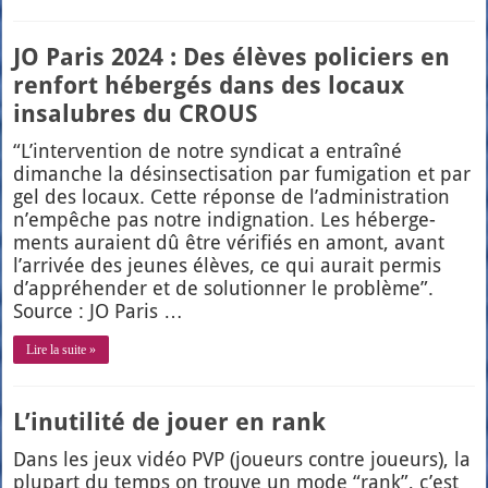
JO Paris 2024 : Des élèves policiers en
renfort hébergés dans des locaux
insalubres du CROUS
“L’in­ter­ven­tion de notre syn­di­cat a entraî­né
dimanche la dés­in­sec­ti­sa­tion par fumi­ga­tion et par
gel des locaux. Cette réponse de l’ad­mi­nis­tra­tion
n’empêche pas notre indi­gna­tion. Les héber­ge­
ments auraient dû être véri­fiés en amont, avant
l’ar­ri­vée des jeunes élèves, ce qui aurait per­mis
d’ap­pré­hen­der et de solu­tion­ner le pro­blème”.
Source : JO Paris …
Lire la suite »
L’inutilité de jouer en rank
Dans les jeux vidéo PVP (joueurs contre joueurs), la
plu­part du temps on trouve un mode “rank”, c’est