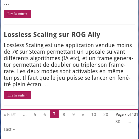
…
Lire la suite »
Lossless Scaling sur ROG Ally
Loss­less Sca­ling est une appli­ca­tion ven­due moins
de 7€ sur Steam per­met­tant un ups­cale sui­vant
dif­fé­rents algo­rithmes (IA etc), et un frame gene­ra­
tor per­met­tant de dou­bler ou tri­pler son fra­me­
rate. Les deux modes sont acti­vables en même
temps. Il faut que le jeu puisse se lan­cer en fenê­
tré plein écran. …
Lire la suite »
7
« First
...
5
6
8
9
»
10
20
Page 7 of 131
30
...
Last »