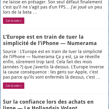
ne laisse en pré­sa­ger. Son seul défaut fina­le­ment
c’est qu’il ne s’a­git pas d’un FPS… J’ai joué un peu
lors de la beta …
Lire la suite »
L’Europe est en train de tuer la
simplicité de l’iPhone — Numerama
Source : L’Eu­rope est en train de tuer la sim­pli­ci­té
de l’i­Phone — Nume­ra­ma Ça y est, ça se réveille
enfin, sûre­ment trop tard. Cela fait des mois
(années ?) que j’a­ver­tis là-des­sus. L’Eu­rope inverse
la cause consé­quence : les gens sur Apple, c’est
pas parce qu’ils sont enfer­més là des­sus, c’est …
Lire la suite »
Sur la confiance lors des achats en
ligne — Le Hollandais Volant