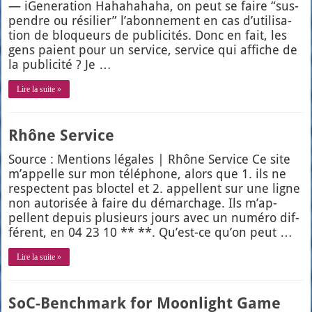
— iGe­ne­ra­tion Haha­ha­ha­ha, on peut se faire “sus­
pendre ou rési­lier” l’a­bon­ne­ment en cas d’u­ti­li­sa­
tion de blo­queurs de publi­ci­tés. Donc en fait, les
gens paient pour un ser­vice, ser­vice qui affiche de
la publi­ci­té ? Je …
Lire la suite »
Rhône Service
Source : Men­tions légales | Rhône Ser­vice Ce site
m’ap­pelle sur mon télé­phone, alors que 1. ils ne
res­pectent pas bloc­tel et 2. appellent sur une ligne
non auto­ri­sée à faire du démar­chage. Ils m’ap­
pellent depuis plu­sieurs jours avec un numé­ro dif­
fé­rent, en 04 23 10 ** **. Qu’est-ce qu’on peut …
Lire la suite »
SoC-Benchmark for Moonlight Game