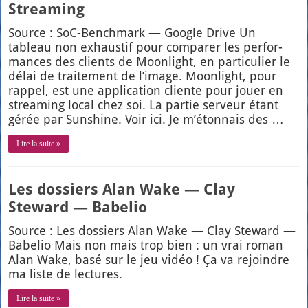
Streaming
Source : SoC-Bench­mark — Google Drive Un
tableau non exhaus­tif pour com­pa­rer les per­for­
mances des clients de Moon­light, en par­ti­cu­lier le
délai de trai­te­ment de l’i­mage. Moon­light, pour
rap­pel, est une appli­ca­tion cliente pour jouer en
strea­ming local chez soi. La par­tie ser­veur étant
gérée par Sun­shine. Voir ici. Je m’é­ton­nais des …
Lire la suite »
Les dossiers Alan Wake — Clay
Steward — Babelio
Source : Les dos­siers Alan Wake — Clay Ste­ward —
Babe­lio Mais non mais trop bien : un vrai roman
Alan Wake, basé sur le jeu vidéo ! Ça va rejoindre
ma liste de lec­tures.
Lire la suite »