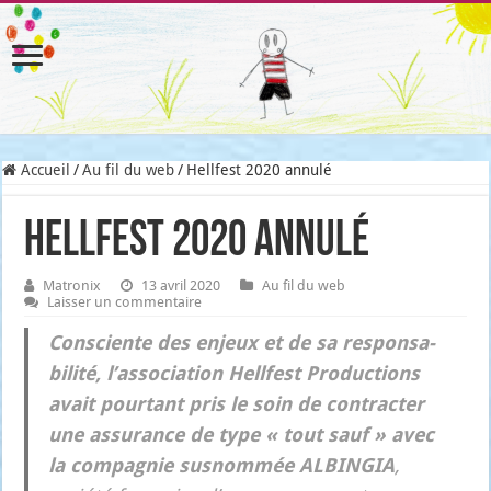
Accueil
/
Au fil du web
/
Hellfest 2020 annulé
Hellfest 2020 annulé
Matronix
13 avril 2020
Au fil du web
Laisser un commentaire
Consciente des enjeux et de sa res­pon­sa­
bi­li­té, l’association
Hell­fest Pro­duc­tions
avait pour­tant pris le soin de contrac­ter
une assu­rance de type « tout sauf » avec
la com­pa­gnie sus­nom­mée ALBINGIA
,