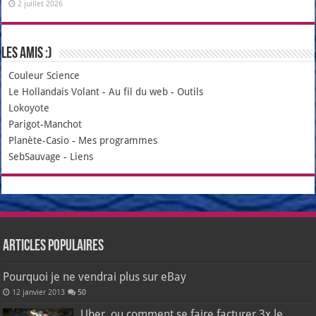
2 juillet 2026
Les amis :)
Couleur Science
Le Hollandais Volant
-
Au fil du web
-
Outils
Lokoyote
Parigot-Manchot
Planète-Casio
-
Mes programmes
SebSauvage
-
Liens
Articles populaires
Pourquoi je ne vendrai plus sur eBay
12 janvier 2013
50
Uber, ou comment se faire facturer 3x le