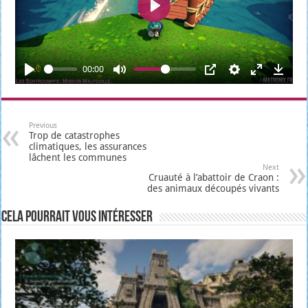
L
e
c
00:00
t
u
r
Previous
Trop de catastrophes
e
climatiques, les assurances
lâchent les communes
Next
Cruauté à l’abattoir de Craon :
des animaux découpés vivants
Cela pourrait vous intéresser