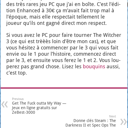
des très rares jeu PC que j’ai en boîte. C’est l’é­di­
tion Enhan­ced à 30€ ça m’a­vait fait trop mal à
l’é­poque, mais elle res­pec­tait tel­le­ment le
joueur qu’ils ont gagné direct mon res­pect.
Si vous avez le PC pour faire tour­ner The Wit­cher
3 (ce qui est trèèès loin d’être mon cas), et que
vous hési­tez à com­men­cer par le 3 qui vous fait
envie ou le 1 pour l’his­toire, com­men­cez direct
par le 3, et ensuite vous ferez le 1 et 2. Vous lou­
pe­rez pas grand chose. Lisez les
bou­quins
aus­si,
c’est top.
Previous
Get The Fuck outta My Way —
Jeux en ligne gratuits sur
ZeBest-3000
Next
Donne clés Steam : The
Darkness II et Spec Ops The