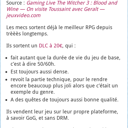
Source :
Gaming Live The Wit­cher 3 : Blood and
Wine — On visite Tous­saint avec Geralt —
jeuxvideo.com
Les mecs sortent déjà le meilleur RPG depuis
trèèès long­temps.
Ils sortent un
DLC à 20€
, qui :
fait autant que la durée de vie du jeu de base,
c’est à dire 50/60h.
Est tou­jours aus­si dense.
revoit la par­tie tech­nique, pour le rendre
encore beau­coup plus joli alors que c’é­tait un
exemple du genre.
A des quêtes de tou­jours aus­si bonne qua­li­té.
Ils vendent leur jeu sur leur propre pla­te­forme,
à savoir GoG, et sans DRM.