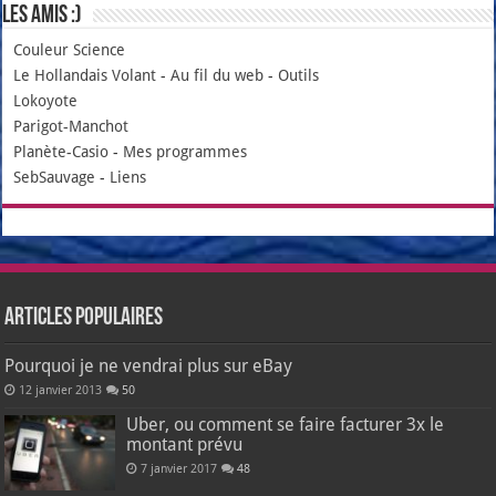
Les amis :)
Couleur Science
Le Hollandais Volant
-
Au fil du web
-
Outils
Lokoyote
Parigot-Manchot
Planète-Casio
-
Mes programmes
SebSauvage
-
Liens
Articles populaires
Pourquoi je ne vendrai plus sur eBay
12 janvier 2013
50
Uber, ou comment se faire facturer 3x le
montant prévu
7 janvier 2017
48