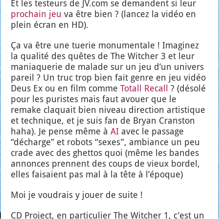
Et les tes­teurs de JV.com se demandent si leur
pro­chain jeu
va être bien ? (lan­cez la vidéo en
plein écran en HD).
Ça va être une tue­rie monu­men­tale ! Ima­gi­nez
la qua­li­té des quêtes de The Wit­cher 3 et leur
mania­que­rie de malade sur un jeu d’un uni­vers
pareil ? Un truc trop bien fait genre en jeu vidéo
Deus Ex ou en film comme
Totall Recall
? (déso­lé
pour les puristes mais faut avouer que le
remake cla­quait bien niveau direc­tion artis­tique
et tech­nique, et je suis fan de Bryan Crans­ton
haha). Je pense même à
AI
avec le pas­sage
“décharge” et robots “sexes”, ambiance un peu
crade avec des ghet­tos quoi (même les bandes
annonces prennent des coups de vieux bor­del,
elles fai­saient pas mal à la tête à l’é­poque)
Moi je vou­drais y jouer de suite !
CD Pro­ject, en par­ti­cu­lier The Wit­cher 1, c’est un