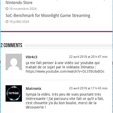
Nintendo Store
18 novembre 2024
SoC-Benchmark for Moonlight Game Streaming
18 juillet 2024
2 comments
V0r4c3
22 avril 2018 at 20 h 47 min
ça me fait pen­ser à une vidéo sur you­tube qui
trai­tait de ce sujet par le vidéaste D0natsu :
https://www.youtube.com/watch?v=DLSTBUbdtDc
Matronix
23 avril 2018 at 17 h 43 min
Sym­pa la vidéo, très peu de vues pour­tant très
inté­res­sante ! J’ai par­cou­ru vite fait ce qu’il a fait,
c’est chouette y’a du bon bou­lot, mer­ci de la
décou­verte !