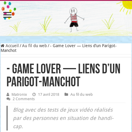
Accueil
/
Au fil du web
/
- Game Lover — Liens d’un Parigot-
Manchot
- Game Lover — Liens d’un
Parigot-Manchot
Matronix
17 avril 2018
Au fil du web
2 Comments
Blog avec des tests de jeux vidéo réa­li­sés
par des per­sonnes en situa­tion de han­di­
cap.