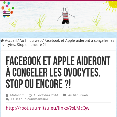
Accueil
/
Au fil du web
/
Facebook et Apple aideront à congeler les
ovocytes. Stop ou encore ?!
Facebook et Apple aideront
à congeler les ovocytes.
Stop ou encore ?!
Matronix
15 octobre 2014
Au fil du web
Laisser un commentaire
http://root.suumitsu.eu/links/?sLMcQw