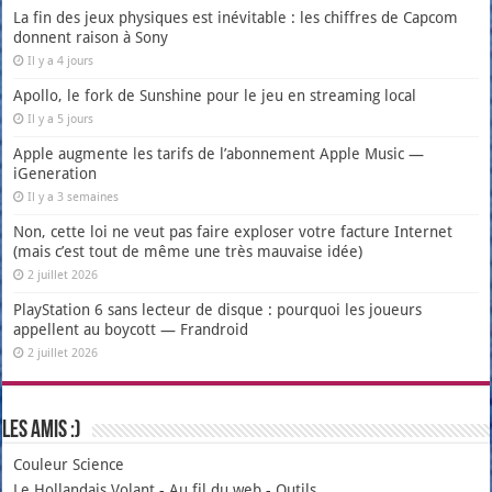
La fin des jeux physiques est inévitable : les chiffres de Capcom
donnent raison à Sony
Il y a 4 jours
Apollo, le fork de Sunshine pour le jeu en streaming local
Il y a 5 jours
Apple augmente les tarifs de l’abonnement Apple Music —
iGeneration
Il y a 3 semaines
Non, cette loi ne veut pas faire exploser votre facture Internet
(mais c’est tout de même une très mauvaise idée)
2 juillet 2026
PlayStation 6 sans lecteur de disque : pourquoi les joueurs
appellent au boycott — Frandroid
2 juillet 2026
Les amis :)
Couleur Science
Le Hollandais Volant
-
Au fil du web
-
Outils