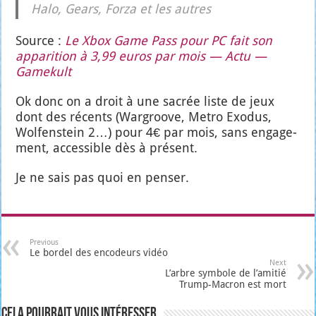
Halo, Gears, For­za et les autres
Source :
Le Xbox Game Pass pour PC fait son
appa­ri­tion à 3,99 euros par mois — Actu —
Game­kult
Ok donc on a droit à une sacrée liste de jeux
dont des récents (War­groove, Metro Exo­dus,
Wol­fen­stein 2…) pour 4€ par mois, sans enga­ge­
ment, acces­sible dès à pré­sent.
Je ne sais pas quoi en pen­ser.
Previous
Le bordel des encodeurs vidéo
Next
L’arbre symbole de l’amitié
Trump-Macron est mort
Cela pourrait vous intéresser