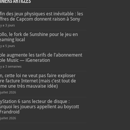
rniers articles
fin des jeux physiques est inévitable : les
iffres de Capcom donnent raison à Sony
 y a 3 jours
llo, le fork de Sunshine pour le jeu en
eaming local
 y a 5 jours
ple augmente les tarifs de l’abonnement
ple Music — iGeneration
l y a 3 semaines
, cette loi ne veut pas faire exploser
re facture Internet (mais c’est tout de
me une très mauvaise idée)
 juillet 2026
yStation 6 sans lecteur de disque :
rquoi les joueurs appellent au boycott
Frandroid
 juillet 2026