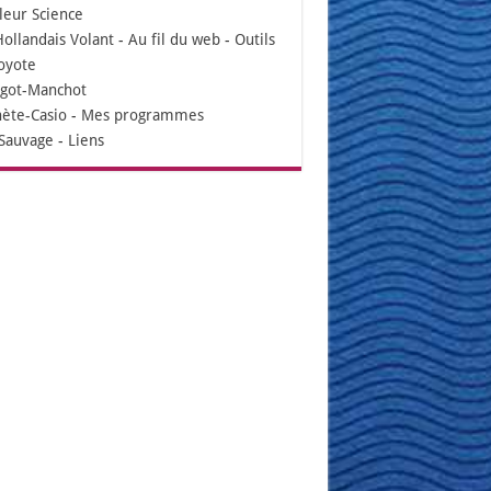
leur Science
Hollandais Volant
-
Au fil du web
-
Outils
oyote
igot-Manchot
nète-Casio
-
Mes programmes
Sauvage
-
Liens