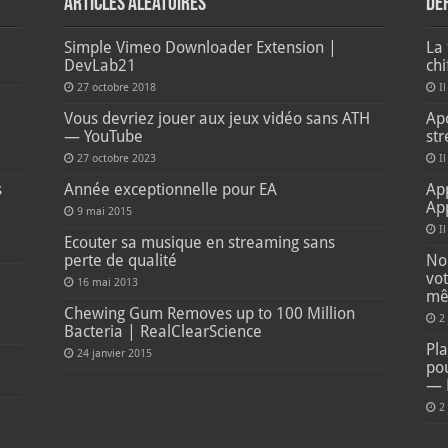
Articles aléatoires
De
Simple Vimeo Downloader Extension |
La 
DevLab21
ch
27 octobre 2018
Il
e
Vous devriez jouer aux jeux vidéo sans ATH
Apo
— YouTube
str
27 octobre 2023
Il
s
Année exceptionnelle pour EA
Ap
Ap
9 mai 2015
I
Ecouter sa musique en streaming sans
perte de qualité
Non
vot
16 mai 2013
mê
Chewing Gum Removes up to 100 Million
2
Bacteria | RealClearScience
Pla
24 janvier 2015
pou
— 
2