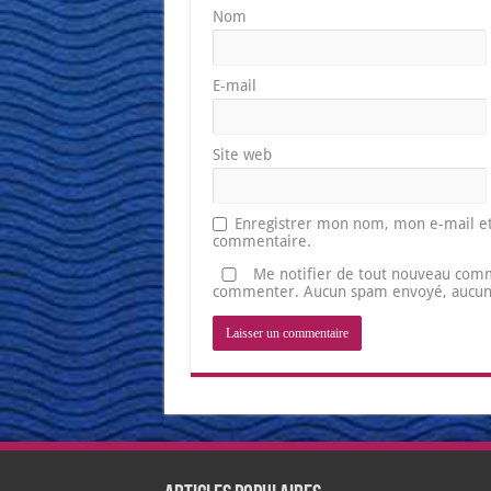
Nom
E-mail
Site web
Enregistrer mon nom, mon e-mail et
commentaire.
Me notifier de tout nouveau comm
commenter. Aucun spam envoyé, aucune 