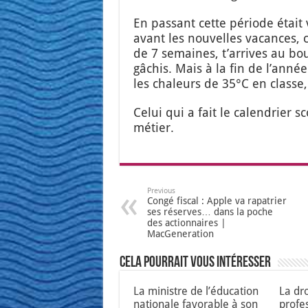
En pas­sant cette période était 
avant les nou­velles vacances, c
de 7 semaines, t’ar­rives au bou
gâchis. Mais à la fin de l’an­né
les cha­leurs de 35°C en classe, j
Celui qui a fait le calen­drier s
métier.
Previous
Congé fiscal : Apple va rapatrier
ses réserves… dans la poche
des actionnaires |
MacGeneration
Cela pourrait vous intéresser
La ministre de l’éducation
La dro
nationale favorable à son
profe