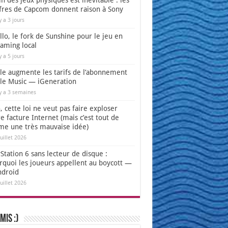
in des jeux physiques est inévitable : les
ffres de Capcom donnent raison à Sony
 y a 3 jours
lo, le fork de Sunshine pour le jeu en
eaming local
 y a 5 jours
le augmente les tarifs de l’abonnement
le Music — iGeneration
 y a 3 semaines
 cette loi ne veut pas faire exploser
e facture Internet (mais c’est tout de
e une très mauvaise idée)
juillet 2026
Station 6 sans lecteur de disque :
rquoi les joueurs appellent au boycott —
ndroid
juillet 2026
mis :)