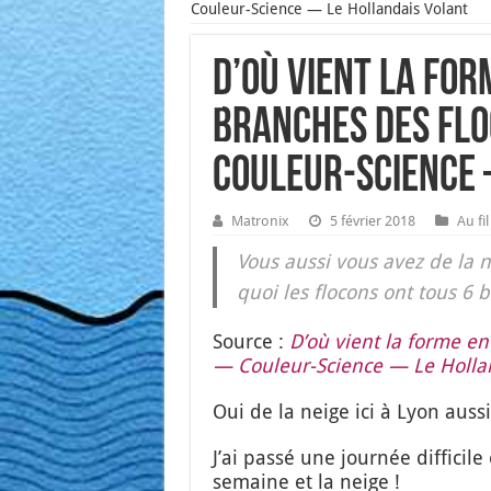
Couleur-Science — Le Hollandais Volant
D’où vient la form
branches des flo
Couleur-Science
Matronix
5 février 2018
Au fi
Vous aus­si vous avez de la n
quoi les flo­cons ont tous 6 
Source :
D’où vient la forme en 
— Cou­leur-Science — Le Hol­lan
Oui de la neige ici à Lyon aus­si
J’ai pas­sé une jour­née dif­fi­cil
semaine et la neige !