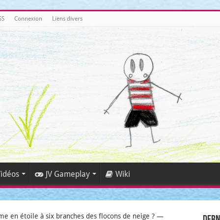
SS
Connexion
Liens divers
idéos
JV Gameplay
Wiki
rme en étoile à six branches des flocons de neige ? —