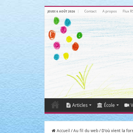
Contact
A propos
Flux R
JEUDI 6 AOÛT 2026
Articles
École
V
Accueil
/
Au fil du web
/
D’où vient la fo