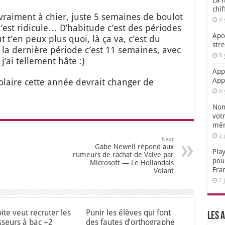
La f
chi
vrai­ment à chier, juste 5 semaines de bou­lot
Il
’est ridi­cule… D’ha­bi­tude c’est des périodes
Apol
t t’en peux plus quoi, là ça va, c’est du
str
e la der­nière période c’est 11 semaines, avec
Il
’ai tel­le­ment hâte :)
App
App
co­laire cette année devrait chan­ger de
Il
Non,
votr
mêm
2 
Next
Gabe Newell répond aux
Play
rumeurs de rachat de Valve par
pou
Microsoft — Le Hollandais
Fra
Volant
2 
ite veut recruter les
Punir les élèves qui font
Les a
sseurs à bac +2
des fautes d’orthographe