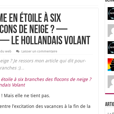
Dern
e en étoile à six
cons de neige ? —
 — Le Hollandais Volant
l du web
Laisser un commentaire
eige ? Je res­sors mon article qui dit pour­
branches :)…
étoile à six branches des flo­cons de neige ?
­dais Volant
 ! Mais elle ne tient pas.
Arti
e entre l’ex­ci­ta­tion des vacances à la fin de la