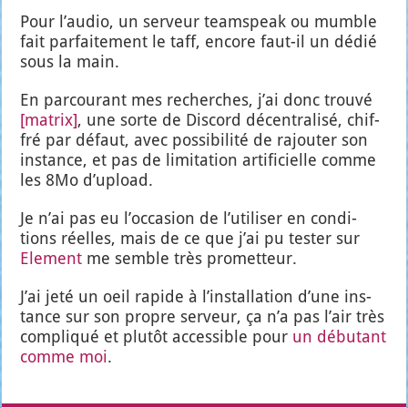
Pour l’au­dio, un ser­veur team­speak ou mumble
fait par­fai­te­ment le taff, encore faut-il un dédié
sous la main.
En par­cou­rant mes recherches, j’ai donc trou­vé
[matrix]
, une sorte de Dis­cord décen­tra­li­sé, chif­
fré par défaut, avec pos­si­bi­li­té de rajou­ter son
ins­tance, et pas de limi­ta­tion arti­fi­cielle comme
les 8Mo d’u­pload.
Je n’ai pas eu l’oc­ca­sion de l’u­ti­li­ser en condi­
tions réelles, mais de ce que j’ai pu tes­ter sur
Ele­ment
me semble très pro­met­teur.
J’ai jeté un oeil rapide à l’ins­tal­la­tion d’une ins­
tance sur son propre ser­veur, ça n’a pas l’air très
com­pli­qué et plu­tôt acces­sible pour
un débu­tant
comme moi
.