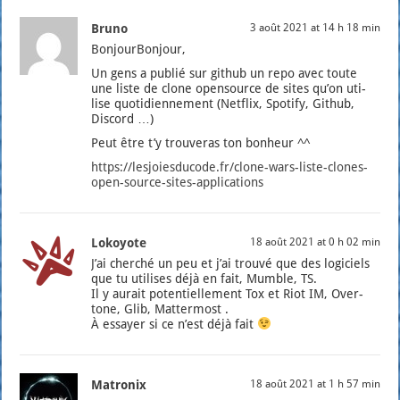
Bruno
3 août 2021 at 14 h 18 min
Bon­jour­Bon­jour,
Un gens a publié sur github un repo avec toute
une liste de clone open­source de sites qu’on uti­
lise quo­ti­dien­ne­ment (Net­flix, Spo­ti­fy, Github,
Dis­cord …)
Peut être t’y trou­ve­ras ton bon­heur ^^
https://lesjoiesducode.fr/clone-wars-liste-clones-
open-source-sites-applications
Lokoyote
18 août 2021 at 0 h 02 min
J’ai cher­ché un peu et j’ai trou­vé que des logi­ciels
que tu uti­lises déjà en fait, Mumble, TS.
Il y aurait poten­tiel­le­ment Tox et Riot IM, Over­
tone, Glib, Mat­ter­most .
À essayer si ce n’est déjà fait
Matronix
18 août 2021 at 1 h 57 min