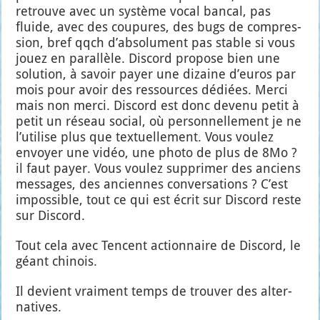
retrouve avec un sys­tème vocal ban­cal, pas
fluide, avec des cou­pures, des bugs de com­pres­
sion, bref qqch d’ab­so­lu­ment pas stable si vous
jouez en paral­lèle. Dis­cord pro­pose bien une
solu­tion, à savoir payer une dizaine d’eu­ros par
mois pour avoir des res­sources dédiées. Mer­ci
mais non mer­ci. Dis­cord est donc deve­nu petit à
petit un réseau social, où per­son­nel­le­ment je ne
l’u­ti­lise plus que tex­tuel­le­ment. Vous vou­lez
envoyer une vidéo, une pho­to de plus de 8Mo ?
il faut payer. Vous vou­lez sup­pri­mer des anciens
mes­sages, des anciennes conver­sa­tions ? C’est
impos­sible, tout ce qui est écrit sur Dis­cord reste
sur Dis­cord.
Tout cela avec Tencent action­naire de Dis­cord, le
géant chi­nois.
Il devient vrai­ment temps de trou­ver des alter­
na­tives.