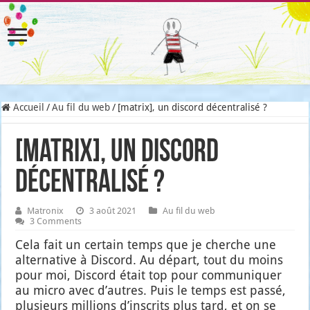
Accueil
/
Au fil du web
/
[matrix], un discord décentralisé ?
[matrix], un discord
décentralisé ?
Matronix
3 août 2021
Au fil du web
3 Comments
Cela fait un cer­tain temps que je cherche une
alter­na­tive à Dis­cord. Au départ, tout du moins
pour moi, Dis­cord était top pour com­mu­ni­quer
au micro avec d’autres. Puis le temps est pas­sé,
plu­sieurs mil­lions d’ins­crits plus tard, et on se