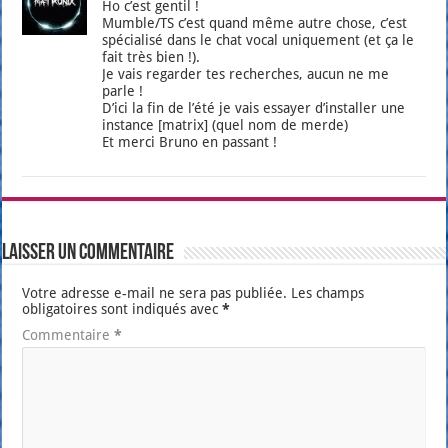
Ho c’est gen­til !
Mumble/TS c’est quand même autre chose, c’est
spé­cia­li­sé dans le chat vocal uni­que­ment (et ça le
fait très bien !).
Je vais regar­der tes recherches, aucun ne me
parle !
D’i­ci la fin de l’é­té je vais essayer d’ins­tal­ler une
ins­tance [matrix] (quel nom de merde)
Et mer­ci Bru­no en pas­sant !
Laisser un commentaire
Votre adresse e-mail ne sera pas publiée.
Les champs
obligatoires sont indiqués avec
*
Commentaire
*