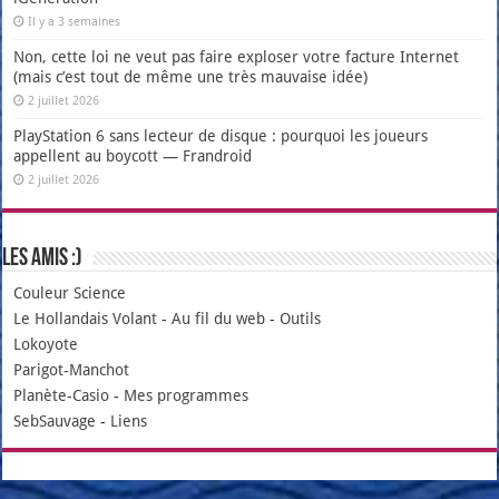
Il y a 3 semaines
Non, cette loi ne veut pas faire exploser votre facture Internet
(mais c’est tout de même une très mauvaise idée)
2 juillet 2026
PlayStation 6 sans lecteur de disque : pourquoi les joueurs
appellent au boycott — Frandroid
2 juillet 2026
Les amis :)
Couleur Science
Le Hollandais Volant
-
Au fil du web
-
Outils
Lokoyote
Parigot-Manchot
Planète-Casio
-
Mes programmes
SebSauvage
-
Liens