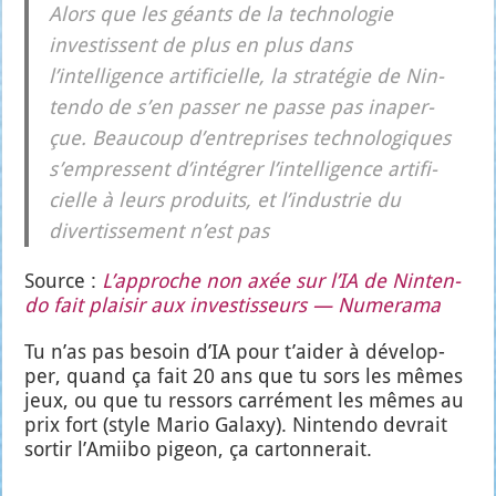
Alors que les géants de la tech­no­lo­gie
inves­tissent de plus en plus dans
l’intelligence arti­fi­cielle, la stra­té­gie de Nin­
ten­do de s’en pas­ser ne passe pas inaper­
çue. Beau­coup d’entreprises tech­no­lo­giques
s’empressent d’intégrer l’intelligence arti­fi­
cielle à leurs pro­duits, et l’industrie du
diver­tis­se­ment n’est pas
Source :
L’approche non axée sur l’IA de Nin­ten­
do fait plai­sir aux inves­tis­seurs — Nume­ra­ma
Tu n’as pas besoin d’IA pour t’ai­der à déve­lop­
per, quand ça fait 20 ans que tu sors les mêmes
jeux, ou que tu res­sors car­ré­ment les mêmes au
prix fort (style Mario Galaxy). Nin­ten­do devrait
sor­tir l’A­mii­bo pigeon, ça car­ton­ne­rait.