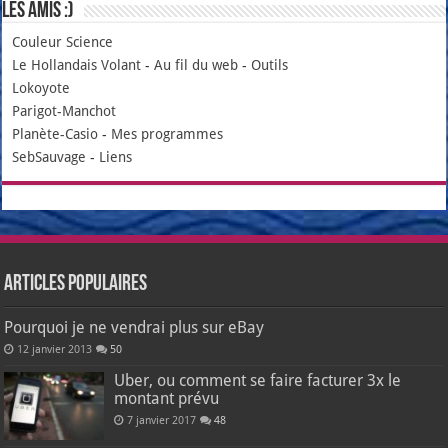
Les amis :)
Couleur Science
Le Hollandais Volant
-
Au fil du web
-
Outils
Lokoyote
Parigot-Manchot
Planète-Casio
-
Mes programmes
SebSauvage
-
Liens
Articles populaires
Pourquoi je ne vendrai plus sur eBay
12 janvier 2013
50
Uber, ou comment se faire facturer 3x le
montant prévu
7 janvier 2017
48