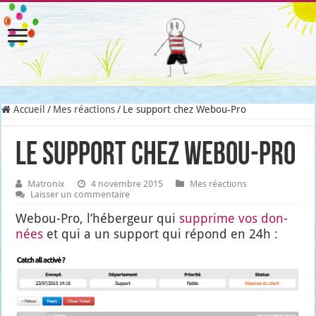
Accueil
/
Mes réactions
/
Le support chez Webou-Pro
Le support chez Webou-Pro
Matronix
4 novembre 2015
Mes réactions
Laisser un commentaire
Webou-Pro, l’hé­ber­geur qui
sup­prime vos don­
nées
et qui a un sup­port qui répond en 24h :