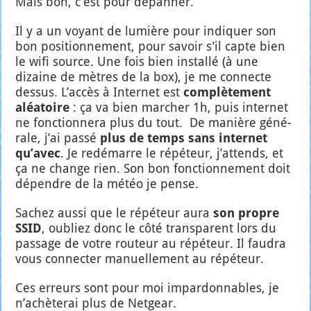
Mais bon, c’est pour dépan­ner.
Il y a un voyant de lumière pour indi­quer son
bon posi­tion­ne­ment, pour savoir s’il capte bien
le wifi source. Une fois bien ins­tal­lé (à une
dizaine de mètres de la box), je me connecte
des­sus. L’ac­cès à Inter­net est
com­plè­te­ment
aléa­toire
: ça va bien mar­cher 1h, puis inter­net
ne fonc­tion­ne­ra plus du tout. De manière géné­
rale, j’ai pas­sé
plus de temps sans inter­net
qu’a­vec
. Je redé­marre le répé­teur, j’at­tends, et
ça ne change rien. Son bon fonc­tion­ne­ment doit
dépendre de la météo je pense.
Sachez aus­si que le répé­teur aura
son propre
SSID
, oubliez donc le côté trans­pa­rent lors du
pas­sage de votre rou­teur au répé­teur. Il fau­dra
vous connec­ter manuel­le­ment au répé­teur.
Ces erreurs sont pour moi impar­don­nables, je
n’a­chè­te­rai plus de Net­gear.