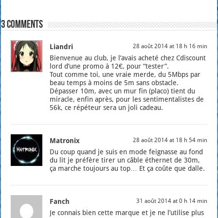
3 comments
Liandri
28 août 2014 at 18 h 16 min
Bien­ve­nue au club, je l’a­vais ache­té chez Cdis­count
lord d’une pro­mo à 12€, pour “tes­ter”.
Tout comme toi, une vraie merde, du 5Mbps par
beau temps à moins de 5m sans obs­tacle.
Dépas­ser 10m, avec un mur fin (pla­co) tient du
miracle, enfin après, pour les sen­ti­men­ta­listes de
56k, ce répé­teur sera un joli cadeau.
Matronix
28 août 2014 at 18 h 54 min
Du coup quand je suis en mode fei­gnasse au fond
du lit je pré­fère tirer un câble éther­net de 30m,
ça marche tou­jours au top… Et ça coûte que dalle.
Fanch
31 août 2014 at 0 h 14 min
Je connais bien cette marque et je ne l’u­ti­lise plus