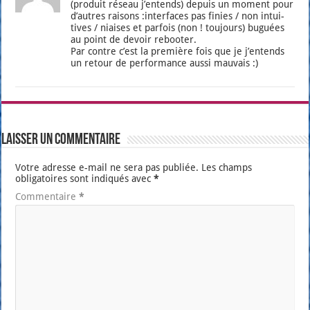
(pro­duit réseau j’en­tends) depuis un moment pour
d’autres rai­sons :inter­faces pas finies / non intui­
tives / niaises et par­fois (non ! tou­jours) buguées
au point de devoir reboo­ter.
Par contre c’est la pre­mière fois que je j’en­tends
un retour de per­for­mance aus­si mau­vais :)
Laisser un commentaire
Votre adresse e-mail ne sera pas publiée.
Les champs
obligatoires sont indiqués avec
*
Commentaire
*