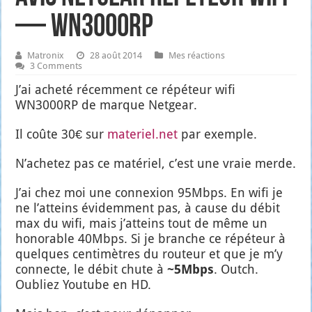
— WN3000RP
Matronix
28 août 2014
Mes réactions
3 Comments
J’ai ache­té récem­ment ce répé­teur wifi
WN3000RP de marque Net­gear.
Il coûte 30€ sur
materiel.net
par exemple.
N’a­che­tez pas ce maté­riel, c’est une vraie merde.
J’ai chez moi une connexion 95Mbps. En wifi je
ne l’at­teins évi­dem­ment pas, à cause du débit
max du wifi, mais j’at­teins tout de même un
hono­rable 40Mbps. Si je branche ce répé­teur à
quelques cen­ti­mètres du rou­teur et que je m’y
connecte, le débit chute à
~5Mbps
. Outch.
Oubliez You­tube en HD.