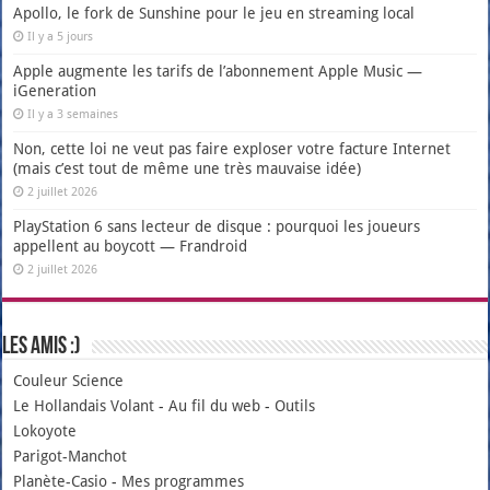
Apollo, le fork de Sunshine pour le jeu en streaming local
Il y a 5 jours
Apple augmente les tarifs de l’abonnement Apple Music —
iGeneration
Il y a 3 semaines
Non, cette loi ne veut pas faire exploser votre facture Internet
(mais c’est tout de même une très mauvaise idée)
2 juillet 2026
PlayStation 6 sans lecteur de disque : pourquoi les joueurs
appellent au boycott — Frandroid
2 juillet 2026
Les amis :)
Couleur Science
Le Hollandais Volant
-
Au fil du web
-
Outils
Lokoyote
Parigot-Manchot
Planète-Casio
-
Mes programmes