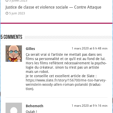
3 juillet 2023
Justice de classe et violence sociale — Contre Attaque
5 juin 2023
5 comments
Gilles
1 mars 2020 at 6 h 48 min
Ça serait vrai si l’ar­tiste ne met­tait pas dans ses
films sa per­son­na­li­té et ce qu’il est au fond de lui.
Hors les films reflètent néces­sai­re­ment la psy­cho­
lo­gie du créa­teur. sinon tu n’est pas un artiste
mais un robot.
Je te conseille cet excellent article de Slate :
https://www.slate.fr/story/156700/me-too-harvey-
weinstein-woody-allen-roman-polanski
(tra­duc­
tion).
Behemoth
1 mars 2020 at 9 h 16 min
Oulah !