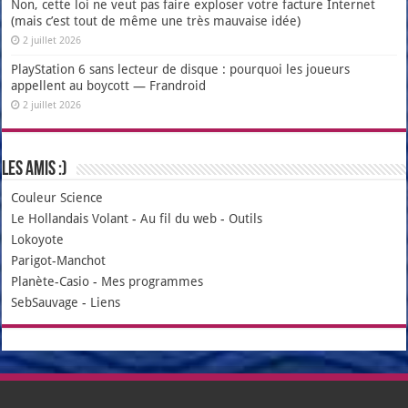
Non, cette loi ne veut pas faire exploser votre facture Internet
(mais c’est tout de même une très mauvaise idée)
2 juillet 2026
PlayStation 6 sans lecteur de disque : pourquoi les joueurs
appellent au boycott — Frandroid
2 juillet 2026
Les amis :)
Couleur Science
Le Hollandais Volant
-
Au fil du web
-
Outils
Lokoyote
Parigot-Manchot
Planète-Casio
-
Mes programmes
SebSauvage
-
Liens