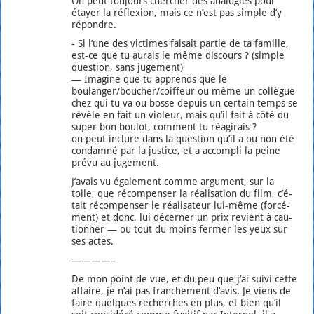
On peut tou­jours cher­cher des ana­lo­gies pour
étayer la réflexion, mais ce n’est pas simple d’y
répondre.
- Si l’une des vic­times fai­sait par­tie de ta famille,
est-ce que tu aurais le même dis­cours ? (simple
ques­tion, sans juge­ment)
— Ima­gine que tu apprends que le
boulanger/boucher/coiffeur ou même un col­lègue
chez qui tu va ou bosse depuis un cer­tain temps se
révèle en fait un vio­leur, mais qu’il fait à côté du
super bon bou­lot, com­ment tu réagi­rais ?
on peut inclure dans la ques­tion qu’il a ou non été
condam­né par la jus­tice, et a accom­pli la peine
pré­vu au juge­ment.
J’a­vais vu éga­le­ment comme argu­ment, sur la
toile, que récom­pen­ser la réa­li­sa­tion du film, c’é­
tait récom­pen­ser le réa­li­sa­teur lui-même (for­cé­
ment) et donc, lui décer­ner un prix revient à cau­
tion­ner — ou tout du moins fer­mer les yeux sur
ses actes.
————–
De mon point de vue, et du peu que j’ai sui­vi cette
affaire, je n’ai pas fran­che­ment d’a­vis. Je viens de
faire quelques recherches en plus, et bien qu’il