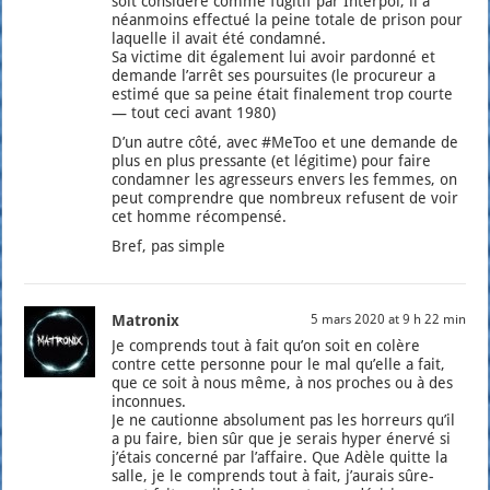
soit consi­dé­ré comme fugi­tif par Inter­pol, il a
néan­moins effec­tué la peine totale de pri­son pour
laquelle il avait été condam­né.
Sa vic­time dit éga­le­ment lui avoir par­don­né et
demande l’ar­rêt ses pour­suites (le pro­cu­reur a
esti­mé que sa peine était fina­le­ment trop courte
— tout ceci avant 1980)
D’un autre côté, avec #MeToo et une demande de
plus en plus pres­sante (et légi­time) pour faire
condam­ner les agres­seurs envers les femmes, on
peut com­prendre que nom­breux refusent de voir
cet homme récom­pen­sé.
Bref, pas simple
Matronix
5 mars 2020 at 9 h 22 min
Je com­prends tout à fait qu’on soit en colère
contre cette per­sonne pour le mal qu’elle a fait,
que ce soit à nous même, à nos proches ou à des
incon­nues.
Je ne cau­tionne abso­lu­ment pas les hor­reurs qu’il
a pu faire, bien sûr que je serais hyper éner­vé si
j’é­tais concer­né par l’af­faire. Que Adèle quitte la
salle, je le com­prends tout à fait, j’au­rais sûre­