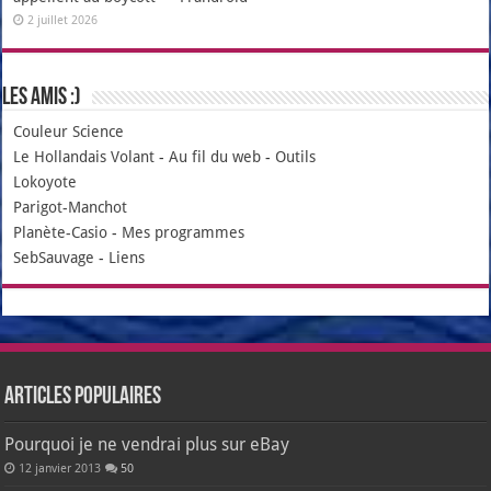
2 juillet 2026
Les amis :)
Couleur Science
Le Hollandais Volant
-
Au fil du web
-
Outils
Lokoyote
Parigot-Manchot
Planète-Casio
-
Mes programmes
SebSauvage
-
Liens
Articles populaires
Pourquoi je ne vendrai plus sur eBay
12 janvier 2013
50