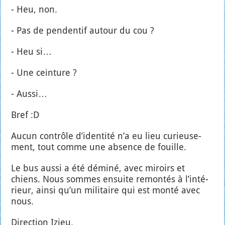
- Heu, non.
- Pas de pen­den­tif autour du cou ?
- Heu si…
- Une cein­ture ?
- Aus­si…
Bref :D
Aucun contrôle d’i­den­ti­té n’a eu lieu curieu­se­
ment, tout comme une absence de fouille.
Le bus aus­si a été démi­né, avec miroirs et
chiens. Nous sommes ensuite remon­tés à l’in­té­
rieur, ain­si qu’un mili­taire qui est mon­té avec
nous.
Direc­tion Izieu.