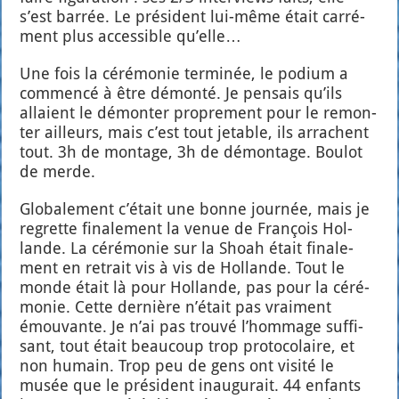
s’est bar­rée. Le pré­sident lui-même était car­ré­
ment plus acces­sible qu’elle…
Une fois la céré­mo­nie ter­mi­née, le podium a
com­men­cé à être démon­té. Je pen­sais qu’ils
allaient le démon­ter pro­pre­ment pour le remon­
ter ailleurs, mais c’est tout jetable, ils arrachent
tout. 3h de mon­tage, 3h de démon­tage. Bou­lot
de merde.
Glo­ba­le­ment c’é­tait une bonne jour­née, mais je
regrette fina­le­ment la venue de Fran­çois Hol­
lande. La céré­mo­nie sur la Shoah était fina­le­
ment en retrait vis à vis de Hol­lande. Tout le
monde était là pour Hol­lande, pas pour la céré­
mo­nie. Cette der­nière n’é­tait pas vrai­ment
émou­vante. Je n’ai pas trou­vé l’hom­mage suf­fi­
sant, tout était beau­coup trop pro­to­co­laire, et
non humain. Trop peu de gens ont visi­té le
musée que le pré­sident inau­gu­rait. 44 enfants