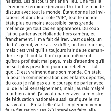
na­listes. Les dis­cours ont enfin lieu. Une fois la
céré­mo­nie ter­mi­née (envi­ron 1h), tout le monde
dis­cute avec tout le monde. Étant don­né les invi­
ta­tions et donc leur côté “VIP”, tout le monde
était plus ou moins acces­sible, sans grande
méfiance (en tout cas en appa­rence). Du coup
j’ai pu par­ler avec Hol­lande hors camé­ra, et
fran­che­ment, il m’a fait déli­rer. C’est quel­qu’un
de très gen­til, voire assez drôle, un bon fran­çais,
mais c’est vrai qu’il a tou­jours l’air de se deman­
der ce qu’il fout là. Il m’a quand même dit
qu’être prof était mal payé, mais d’at­tendre qu’il
ne soit plus pré­sident pour me rebel­ler… Lol
quoi. Il est vrai­ment dans son monde. On était
là pour la com­mé­mo­ra­tion des enfants dépor­tés,
du coup je n’ai pas eu le cou­rage de par­ler avec
lui de la loi Ren­sei­gne­ment, mais j’au­rais mal­gré
tout bien aimé. J’ai vou­lu par­ler avec la ministre
de l’é­du­ca­tion natio­nale aus­si, sauf qu’elle n’a
pas vou­lu… En fait elle était sim­ple­ment venue
faire figu­ra­tion : ses 2/3 inter­views faits, elle