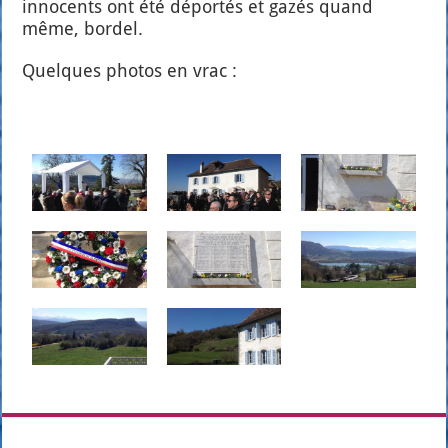
inno­cents ont été dépor­tés et gazés quand
même, bor­del.
Quelques pho­tos en vrac :