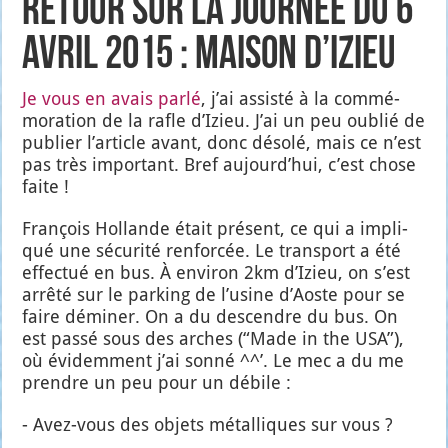
Retour sur la journée du 6
Avril 2015 : Maison d’Izieu
Je vous en avais par­lé
, j’ai assis­té à la com­mé­
mo­ra­tion de la rafle d’I­zieu. J’ai un peu oublié de
publier l’ar­ticle avant, donc déso­lé, mais ce n’est
pas très impor­tant. Bref aujourd’­hui, c’est chose
faite !
Fran­çois Hol­lande était pré­sent, ce qui a impli­
qué une sécu­ri­té ren­for­cée. Le trans­port a été
effec­tué en bus. À envi­ron 2km d’I­zieu, on s’est
arrê­té sur le par­king de l’u­sine d’Aoste pour se
faire démi­ner. On a du des­cendre du bus. On
est pas­sé sous des arches (“Made in the USA”),
où évi­dem­ment j’ai son­né ^^’. Le mec a du me
prendre un peu pour un débile :
- Avez-vous des objets métal­liques sur vous ?