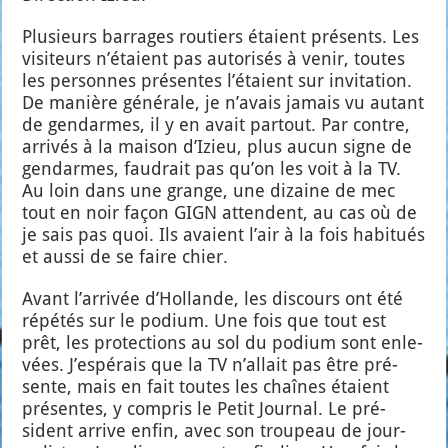
Plu­sieurs bar­rages rou­tiers étaient pré­sents. Les
visi­teurs n’é­taient pas auto­ri­sés à venir, toutes
les per­sonnes pré­sentes l’é­taient sur invi­ta­tion.
De manière géné­rale, je n’a­vais jamais vu autant
de gen­darmes, il y en avait par­tout. Par contre,
arri­vés à la mai­son d’I­zieu, plus aucun signe de
gen­darmes, fau­drait pas qu’on les voit à la TV.
Au loin dans une grange, une dizaine de mec
tout en noir façon GIGN attendent, au cas où de
je sais pas quoi. Ils avaient l’air à la fois habi­tués
et aus­si de se faire chier.
Avant l’ar­ri­vée d’Hol­lande, les dis­cours ont été
répé­tés sur le podium. Une fois que tout est
prêt, les pro­tec­tions au sol du podium sont enle­
vées. J’es­pé­rais que la TV n’al­lait pas être pré­
sente, mais en fait toutes les chaînes étaient
pré­sentes, y com­pris le Petit Jour­nal. Le pré­
sident arrive enfin, avec son trou­peau de jour­