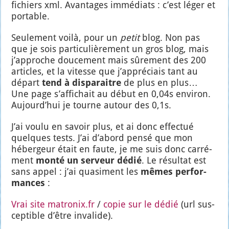
fichiers xml. Avan­tages immé­diats : c’est léger et
por­table.
Seule­ment voi­là, pour un
petit
blog. Non pas
que je sois par­ti­cu­liè­re­ment un gros blog, mais
j’ap­proche dou­ce­ment mais sûre­ment des 200
articles, et la vitesse que j’ap­pré­ciais tant au
départ
tend à dis­pa­raitre
de plus en plus…
Une page s’af­fi­chait au début en 0,04s envi­ron.
Aujourd’­hui je tourne autour des 0,1s.
J’ai vou­lu en savoir plus, et ai donc effec­tué
quelques tests. J’ai d’a­bord pen­sé que mon
héber­geur était en faute, je me suis donc car­ré­
ment
mon­té un ser­veur dédié
. Le résul­tat est
sans appel : j’ai qua­si­ment les
mêmes per­for­
mances
:
Vrai site matronix.fr
/
copie sur le dédié
(url sus­
cep­tible d’être inva­lide).