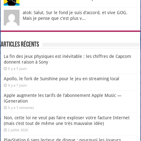
atok: Salut, Sur le fond je suis d'accord, et vive GOG.
Mais je pense que c'est plus v...
Articles récents
La fin des jeux physiques est inévitable : les chiffres de Capcom
donnent raison à Sony
Il y a 5 jours
Apollo, le fork de Sunshine pour le jeu en streaming local
Il y a 7 jours
Apple augmente les tarifs de l’abonnement Apple Music —
iGeneration
Il y a 3 semaines
Non, cette loi ne veut pas faire exploser votre facture Internet
(mais c’est tout de même une très mauvaise idée)
2 juillet 2026
PlayStation 6 sans lecteur de disque : pourquoi les joueurs