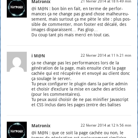
Matronix
21 février 2014 at 18 h 49 min
@i M@N : bon bin en fait, en terme de per­for­
mances ça ne change pas grand chose mal­heu­reu­
se­ment, mais sur­tout ça me pète le site : plus pos­
sible de com­men­ter, mon foo­ter est déca­lé, des
images dis­pa­raissent… Pas glop…
Du coup tant pis mais mer­ci en tout cas.
i M@N
22 février 2014 at 11 h 21 min
ça ne change pas les per­for­mances lors de la
géné­ra­tion de la page, mais ensuite c’est la page
cachée qui est récu­pé­rée et envoyé au client donc
ça sou­lage le ser­ver.
Tu peux confi­gu­rer le plu­gin dans la par­tie admin
et choi­sir d’ex­clure la mise en cache des articles
(pour les com­men­taires).
Tu peux aus­si choi­sir de ne pas mini­fier Javas­cript
et CSS inclus dans les pages (entre des balises
Matronix
22 février 2014 at 12 h 56 min
@i M@N : que ce soit la page cachée ou non, le
temps de géné­ra­tion est curieu­se­ment simi­laire.