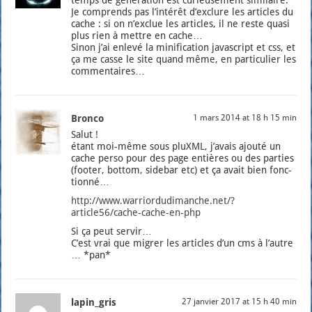
Je com­prends pas l’in­té­rêt d’ex­clure les articles du
cache : si on n’ex­clue les articles, il ne reste qua­si
plus rien à mettre en cache…
Sinon j’ai enle­vé la mini­fi­ca­tion javas­cript et css, et
ça me casse le site quand même, en par­ti­cu­lier les
com­men­taires…
Bronco
1 mars 2014 at 18 h 15 min
Salut !
étant moi-même sous pluXML, j’a­vais ajou­té un
cache per­so pour des page entières ou des par­ties
(foo­ter, bot­tom, side­bar etc) et ça avait bien fonc­
tion­né…
http://www.warriordudimanche.net/?
article56/cache-cache-en-php
Si ça peut ser­vir…
C’est vrai que migrer les articles d’un cms à l’autre
… *pan*
lapin_gris
27 janvier 2017 at 15 h 40 min