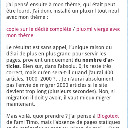
J’ai pen­sé ensuite à mon thème, qui était peut
être lourd. J’ai donc ins­tal­lé un pluxml tout neuf
avec mon thème :
copie sur le dédié com­plète
/
pluxml vierge avec
mon thème
Le résul­tat est sans appel, l’u­nique rai­son du
délai de plus en plus grand pour ser­vir les
pages, pro­vient uni­que­ment
du nombre d’ar­
ticles
. Bien sur, dans l’ab­so­lu, 0,1s reste très
cor­rect, mais qu’en sera-t-il quand j’au­rai 400
articles, 1000, 2000 ?… Je n’au­rai abso­lu­ment
pas l’en­vie de migrer 2000 articles si le site
devient trop long (plu­sieurs secondes). Non, si
migra­tion il doit y avoir, il vaut mieux migrer
main­te­nant.
Mais voi­là, quoi prendre ? J’ai pen­sé à
Blo­go­text
de l’a­mi Timo, mais l’ab­sence de pages sta­tiques