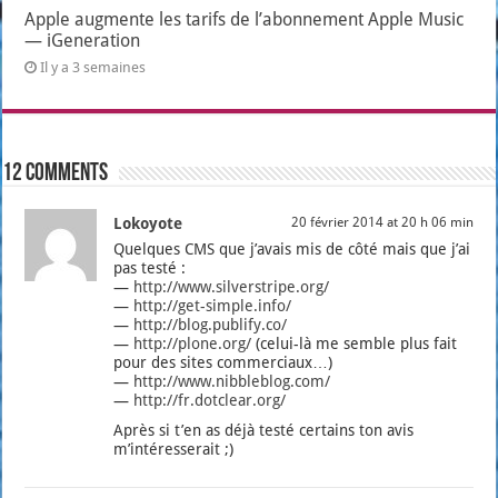
Apple augmente les tarifs de l’abonnement Apple Music
— iGeneration
Il y a 3 semaines
12 comments
Lokoyote
20 février 2014 at 20 h 06 min
Quelques CMS que j’a­vais mis de côté mais que j’ai
pas tes­té :
—
http://www.silverstripe.org/
—
http://get-simple.info/
—
http://blog.publify.co/
—
http://plone.org/
(celui-là me semble plus fait
pour des sites com­mer­ciaux…)
—
http://www.nibbleblog.com/
—
http://fr.dotclear.org/
Après si t’en as déjà tes­té cer­tains ton avis
m’intéresserait ;)