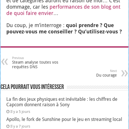
et de caté­go­ries auront eu rai­son de moi… C’est
dom­mage, car les
per­for­mances de son blog ont
de quoi faire envier
…
Du coup, je m’in­ter­roge :
quoi prendre ? Que
pou­vez-vous me conseiller ? Qu’u­ti­li­sez-vous ?
Previous
Steam analyse toutes vos
requêtes DNS
Next
Du courage
Cela pourrait vous intéresser
La fin des jeux physiques est inévitable : les chiffres de
Capcom donnent raison à Sony
Il y a 5 jours
Apollo, le fork de Sunshine pour le jeu en streaming local
Il y a 7 jours