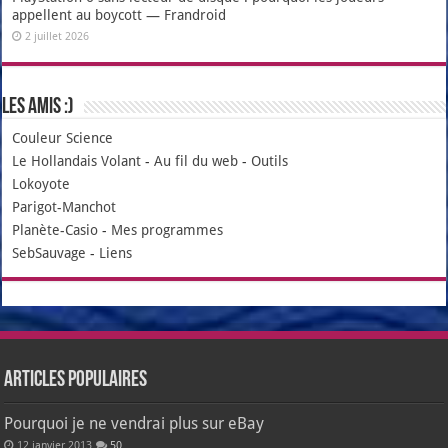
appellent au boycott — Frandroid
2 juillet 2026
Les amis :)
Couleur Science
Le Hollandais Volant
-
Au fil du web
-
Outils
Lokoyote
Parigot-Manchot
Planète-Casio
-
Mes programmes
SebSauvage
-
Liens
Articles populaires
Pourquoi je ne vendrai plus sur eBay
12 janvier 2013
50