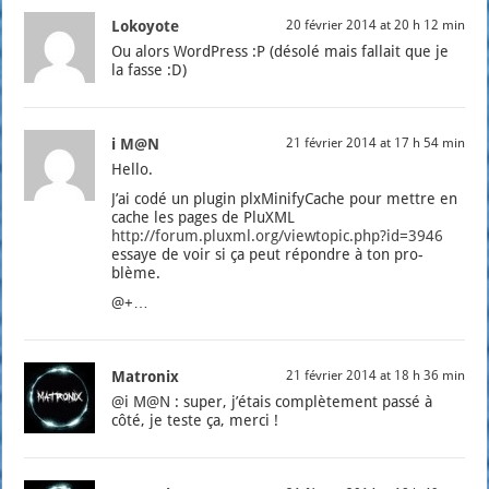
Lokoyote
20 février 2014 at 20 h 12 min
Ou alors Word­Press :P (déso­lé mais fal­lait que je
la fasse :D)
i M@N
21 février 2014 at 17 h 54 min
Hel­lo.
J’ai codé un plu­gin plx­Mi­ni­fy­Cache pour mettre en
cache les pages de PluXML
http://forum.pluxml.org/viewtopic.php?id=3946
essaye de voir si ça peut répondre à ton pro­
blème.
@+…
Matronix
21 février 2014 at 18 h 36 min
@i M@N : super, j’é­tais com­plè­te­ment pas­sé à
côté, je teste ça, mer­ci !