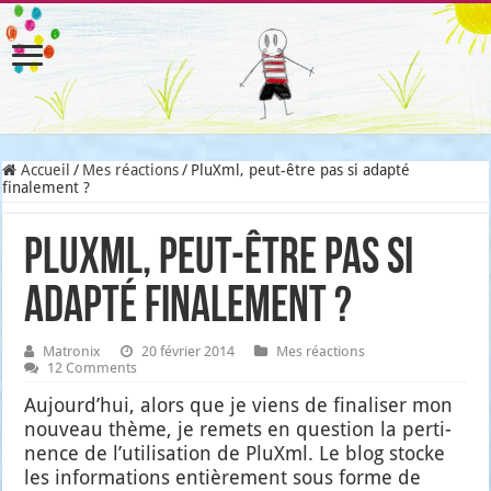
Accueil
/
Mes réactions
/
PluXml, peut-être pas si adapté
finalement ?
PluXml, peut-être pas si
adapté finalement ?
Matronix
20 février 2014
Mes réactions
12 Comments
Aujourd’­hui, alors que je viens de fina­li­ser mon
nou­veau thème, je remets en ques­tion la per­ti­
nence de l’u­ti­li­sa­tion de PluXml. Le blog stocke
les infor­ma­tions entiè­re­ment sous forme de