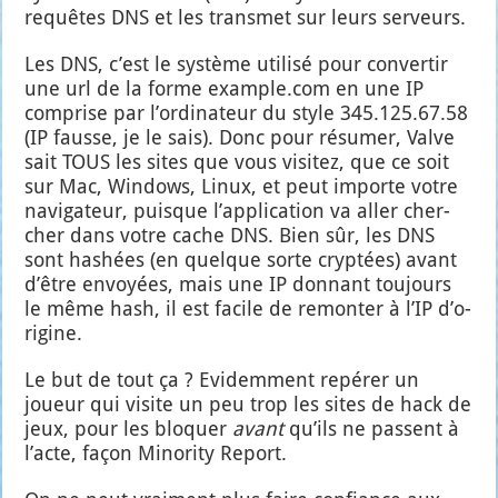
requêtes DNS et les trans­met sur leurs ser­veurs.
Les DNS, c’est le sys­tème uti­li­sé pour conver­tir
une url de la forme example.com en une IP
com­prise par l’or­di­na­teur du style 345.125.67.58
(IP fausse, je le sais). Donc pour résu­mer, Valve
sait TOUS les sites que vous visi­tez, que ce soit
sur Mac, Win­dows, Linux, et peut importe votre
navi­ga­teur, puisque l’ap­pli­ca­tion va aller cher­
cher dans votre cache DNS. Bien sûr, les DNS
sont hashées (en quelque sorte cryp­tées) avant
d’être envoyées, mais une IP don­nant tou­jours
le même hash, il est facile de remon­ter à l’IP d’o­
ri­gine.
Le but de tout ça ? Evi­dem­ment repé­rer un
joueur qui visite un peu trop les sites de hack de
jeux, pour les blo­quer
avant
qu’ils ne passent à
l’acte, façon Mino­ri­ty Report.