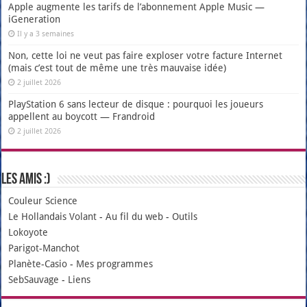
Apple augmente les tarifs de l’abonnement Apple Music —
iGeneration
Il y a 3 semaines
Non, cette loi ne veut pas faire exploser votre facture Internet
(mais c’est tout de même une très mauvaise idée)
2 juillet 2026
PlayStation 6 sans lecteur de disque : pourquoi les joueurs
appellent au boycott — Frandroid
2 juillet 2026
Les amis :)
Couleur Science
Le Hollandais Volant
-
Au fil du web
-
Outils
Lokoyote
Parigot-Manchot
Planète-Casio
-
Mes programmes
SebSauvage
-
Liens