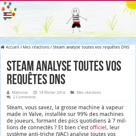
Accueil
/
Mes réactions
/
Steam analyse toutes vos requêtes DNS
Steam analyse toutes vos
requêtes DNS
Matronix
18 février 2014
Mes réactions
2 Comments
Steam, vous savez, la grosse machine à vapeur
made in Valve, ins­tal­lée sur 99% des machines
de joueurs, for­mant des pics quo­ti­diens à 7 mil­
lions de connec­tés ? Et bien c’est
offi­ciel
, leur
sys­tème anti-triche (VAC) ana­lyse toutes vos