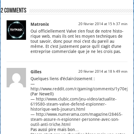
2 comments
Matronix
20 février 2014 at 15 h 37 min
Oui offi­ciel­le­ment Valve s’en fout de notre his­to­
rique web, mais ils ont les moyen tech­niques de
tout savoir, donc pour moi c’est du pareil au
même. Et c’est jus­te­ment parce qu’il s’a­git d’une
entre­prise com­mer­ciale que je ne les crois pas.
Gilles
20 février 2014 at 18 h 49 min
Quelques liens d’é­clair­cis­se­ment :
—
http://www.reddit.com/r/gaming/comments/1y70ej/val
(Par Newell)
—
http://www.clubic.com/jeu-video/actualite-
619580-steam-valve-defend-espionner-
historique-web-joueurs.html
—
http://www.numerama.com/magazine/28465-
steam-assure-n-espionner-personne-avec-son-
outil-anti-triche.html
Pas aus­si pire mais bon…