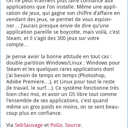
On ne peut vrai­ment plus faire confiance aux
appli­ca­tions que l’on ins­talle. Même une appli­
ca­tion de jeux, qui gagne son chiffre d’af­faire en
ven­dant des jeux, se per­met de vous espion­
ner… J’au­rais presque envie de dire qu’une
appli­ca­tion pareille se boy­cotte, mais voi­là, c’est
Steam, et il s’a­git des 300 jeux sur votre
compte…
Je pense avoir la bonne atti­tude en tout cas :
double par­ti­tion Windows/Linux : Win­dows pour
Steam et les quelques rares appli­ca­tions dont
j’ai besoin de temps en temps (Pho­to­shop,
Adobe Pre­miere…), et Linux pour tout le reste
(le tra­vail, le surf…). Ce sys­tème fonc­tionne très
bien chez moi, et avoir un OS libre tout comme
l’en­semble de ses appli­ca­tions, c’est quand
même un gros poids en moins, on se sent beau­
coup plus en confiance.
Via
Seb­Sau­vage
et
PoGo
.
Source
.