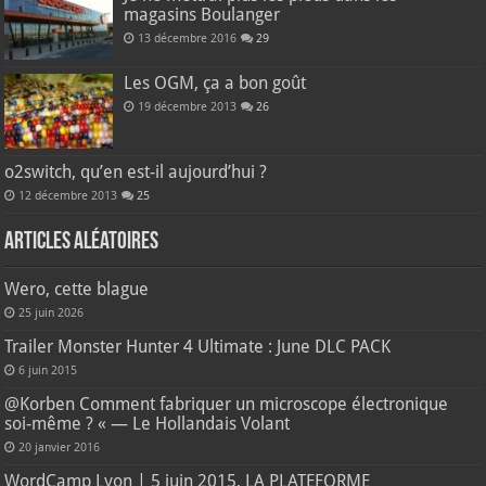
magasins Boulanger
13 décembre 2016
29
Les OGM, ça a bon goût
19 décembre 2013
26
o2switch, qu’en est-il aujourd’hui ?
12 décembre 2013
25
Articles aléatoires
Wero, cette blague
25 juin 2026
Trailer Monster Hunter 4 Ultimate : June DLC PACK
6 juin 2015
@Korben Comment fabriquer un microscope électronique
soi-même ? « — Le Hollandais Volant
20 janvier 2016
WordCamp Lyon | 5 juin 2015, LA PLATEFORME