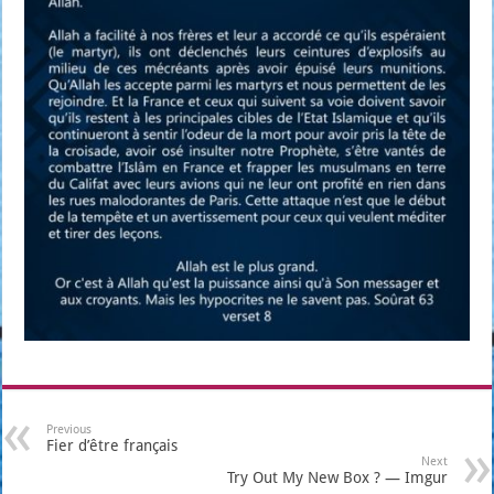
Previous
Fier d’être français
Next
Try Out My New Box ? — Imgur