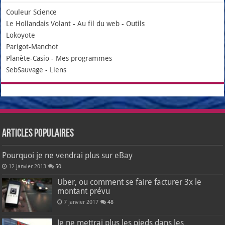
Couleur Science
Le Hollandais Volant
-
Au fil du web
-
Outils
Lokoyote
Parigot-Manchot
Planète-Casio
-
Mes programmes
SebSauvage
-
Liens
Articles populaires
Pourquoi je ne vendrai plus sur eBay
12 janvier 2013
50
Uber, ou comment se faire facturer 3x le
montant prévu
7 janvier 2017
48
Je ne mettrai plus les pieds dans les