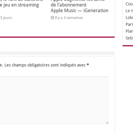
Cou
le jeu en streaming
de l’abonnement
Apple Music — iGeneration
Le 
Lok
a 5 jours
Il y a 3 semaines
Par
Pla
Seb
e.
Les champs obligatoires sont indiqués avec
*