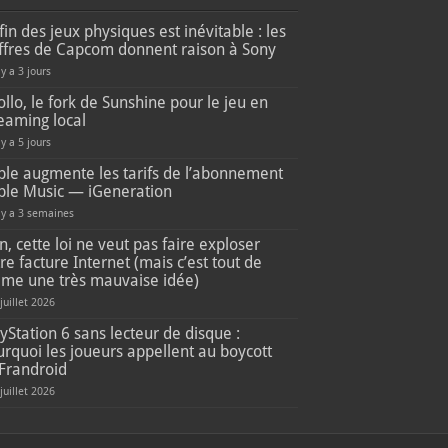
fin des jeux physiques est inévitable : les
iffres de Capcom donnent raison à Sony
 y a 3 jours
llo, le fork de Sunshine pour le jeu en
eaming local
 y a 5 jours
ple augmente les tarifs de l’abonnement
ple Music — iGeneration
l y a 3 semaines
, cette loi ne veut pas faire exploser
re facture Internet (mais c’est tout de
me une très mauvaise idée)
 juillet 2026
yStation 6 sans lecteur de disque :
rquoi les joueurs appellent au boycott
Frandroid
 juillet 2026