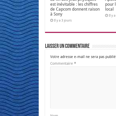
est inévitable : les chiffres
pour 
de Capcom donnent raison
local
à Sony
Il y 
Il y a 3 jours
Laisser un commentaire
Votre adresse e-mail ne sera pas publié
Commentaire
*
Nom