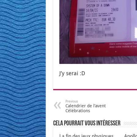
J’y serai :D
Previous
Calendrier de l’avent
Célébrations
Cela pourrait vous intéresser
La fin des jeux physiques
Apoll