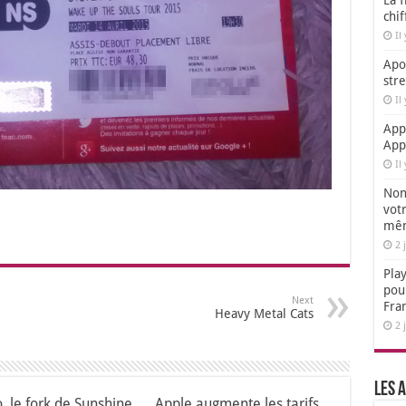
La f
chi
Il
Apol
str
Il
App
App
Il
Non,
votr
mêm
2 
Play
pou
Next
Fra
Heavy Metal Cats
2 
Les a
o, le fork de Sunshine
Apple augmente les tarifs