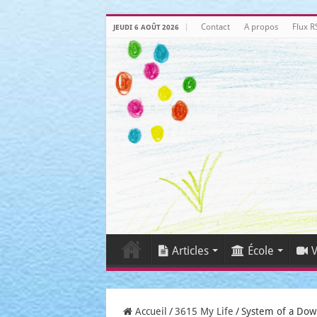
Contact
A propos
Flux R
JEUDI 6 AOÛT 2026
Articles
École
V
Accueil
/
3615 My Life
/
System of a Dow