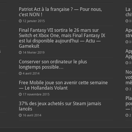
Patriot Act à la française ? — Pour nous,
La 
c’est NON !
ch
12 janvier 2015
Il
e
Final Fantasy VII sortira le 26 mars sur
Apo
Switch et Xbox One, mais Final Fantasy IX
str
est lui disponible aujourd’hui — Actu —
Il
Gamekult
s
Ap
14 février 2019
Ap
Conserver son ordinateur le plus
I
longtemps possible…
Non
4 avril 2014
vot
Free Mobile joue son avenir cette semaine
mê
— Le Hollandais Volant
2
17 novembre 2015
Pla
37% des jeux achetés sur Steam jamais
pou
lancés
— 
16 avril 2014
2