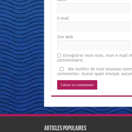
E-mail
Site web
Enregistrer mon nom, mon e-mail et
commentaire.
Me notifier de tout nouveau comm
commenter. Aucun spam envoyé, aucune 
Articles populaires