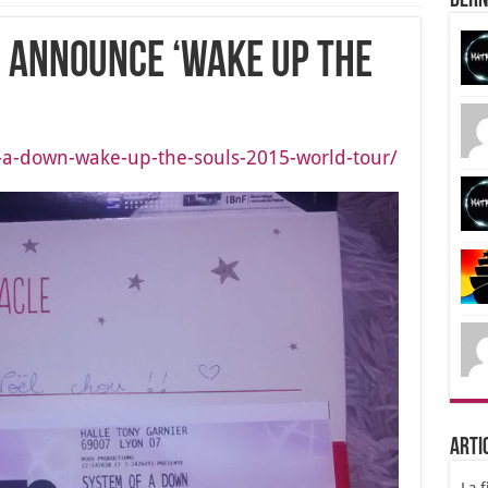
Dern
 Announce ‘Wake Up the
-a-down-wake-up-the-souls-2015-world-tour/
Arti