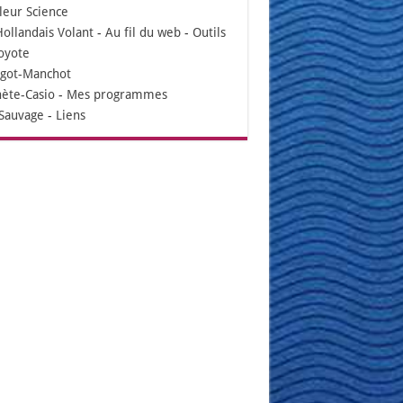
leur Science
Hollandais Volant
-
Au fil du web
-
Outils
oyote
igot-Manchot
nète-Casio
-
Mes programmes
Sauvage
-
Liens