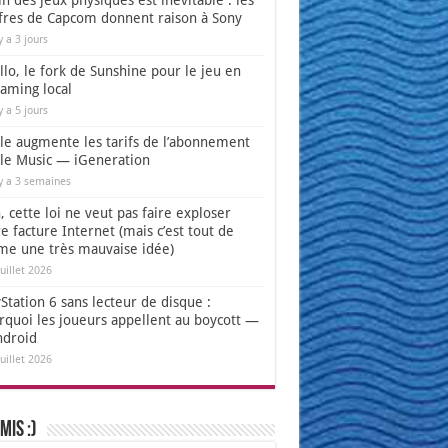
in des jeux physiques est inévitable : les
ffres de Capcom donnent raison à Sony
 y a 3 jours
lo, le fork de Sunshine pour le jeu en
eaming local
 y a 5 jours
le augmente les tarifs de l’abonnement
le Music — iGeneration
 y a 3 semaines
 cette loi ne veut pas faire exploser
e facture Internet (mais c’est tout de
e une très mauvaise idée)
juillet 2026
Station 6 sans lecteur de disque :
rquoi les joueurs appellent au boycott —
ndroid
juillet 2026
mis :)