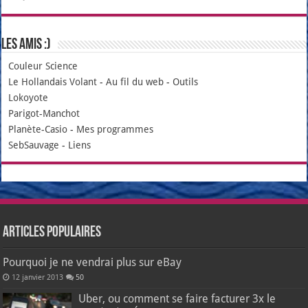
Les amis :)
Couleur Science
Le Hollandais Volant
-
Au fil du web
-
Outils
Lokoyote
Parigot-Manchot
Planète-Casio
-
Mes programmes
SebSauvage
-
Liens
Articles populaires
Pourquoi je ne vendrai plus sur eBay
12 janvier 2013
50
Uber, ou comment se faire facturer 3x le