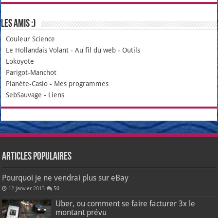
Les amis :)
Couleur Science
Le Hollandais Volant
-
Au fil du web
-
Outils
Lokoyote
Parigot-Manchot
Planète-Casio
-
Mes programmes
SebSauvage
-
Liens
Articles populaires
Pourquoi je ne vendrai plus sur eBay
12 janvier 2013
50
Uber, ou comment se faire facturer 3x le
montant prévu