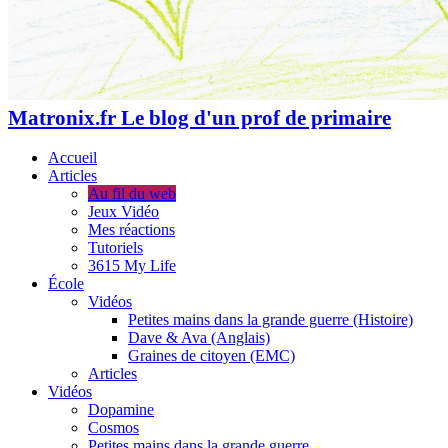
Matronix.fr Le blog d'un prof de primaire
Accueil
Articles
Au fil du web
Jeux Vidéo
Mes réactions
Tutoriels
3615 My Life
École
Vidéos
Petites mains dans la grande guerre (Histoire)
Dave & Ava (Anglais)
Graines de citoyen (EMC)
Articles
Vidéos
Dopamine
Cosmos
Petites mains dans la grande guerre