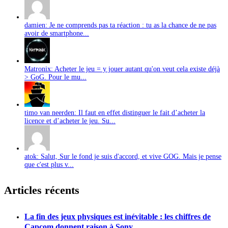
damien: Je ne comprends pas ta réaction : tu as la chance de ne pas
avoir de smartphone...
Matronix: Acheter le jeu = y jouer autant qu'on veut cela existe déjà
> GoG. Pour le mu...
timo van neerden: Il faut en effet distinguer le fait d’acheter la
licence et d’acheter le jeu. Su...
atok: Salut, Sur le fond je suis d'accord, et vive GOG. Mais je pense
que c'est plus v...
Articles récents
La fin des jeux physiques est inévitable : les chiffres de
Capcom donnent raison à Sony