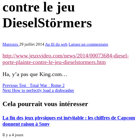
contre le jeu
DieselStörmers
Matronix
29 juillet 2014
Au fil du web
Laisser un commentaire
http://www.jeuxvideo.com/news/2014/00073684-diesel-
porte-plainte-contre-le-jeu-dieselstormers.htm
Ha, y’a pas que King.com…
Previous
Test : Total War : Rome 2
Next
How to perfectly load a dishwasher
Cela pourrait vous intéresser
La fin des jeux physiques est inévitable : les chiffres de Capcom
donnent raison à Sony
Il y a 4 jours