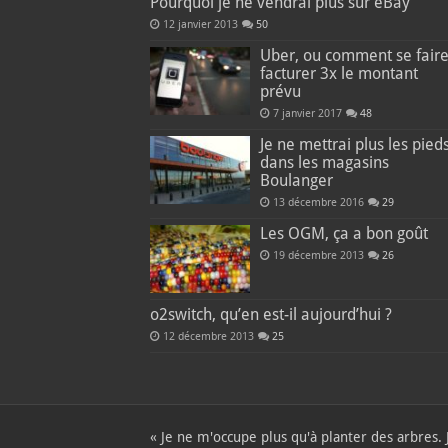
Pourquoi je ne vendrai plus sur eBay
12 janvier 2013
50
Uber, ou comment se fair
facturer 3x le montant
prévu
7 janvier 2017
48
Je ne mettrai plus les pied
dans les magasins
Boulanger
13 décembre 2016
29
Les OGM, ça a bon goût
19 décembre 2013
26
o2switch, qu’en est-il aujourd’hui ?
12 décembre 2013
25
« Je ne m'occupe plus qu'à planter des arbres.