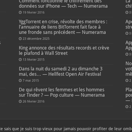
Comment fonctionne le chiffrement des
La 
données sur iPhone — Tech — Numerama
ch
19 février 2016
Il
e
YggTorrent en crise, révolte des membres :
Apo
l’annuaire de liens BitTorrent fait face à
str
une fronde sans précédent — Numerama
Il
23 décembre 2025
s
Ap
King annonce des résultats records et crève
Ap
le plafond à Wall Street
I
13 février 2015
Non
Dans la nuit du samedi 2 au dimanche 3
vot
mai, des… — Hellfest Open Air Festival
mê
7 mai 2015
2
De qui rêvent les femmes et les hommes
Pla
sur Tinder ? — Pop culture — Numerama
pou
— 
26 février 2016
2
 Je sais que je suis trop vieux pour jamais pouvoir profiter de leur o