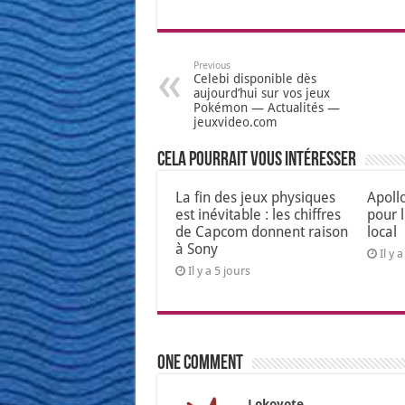
Previous
Celebi disponible dès
aujourd’hui sur vos jeux
Pokémon — Actualités —
jeuxvideo.com
Cela pourrait vous intéresser
La fin des jeux physiques
Apoll
est inévitable : les chiffres
pour 
de Capcom donnent raison
local
à Sony
Il y 
Il y a 5 jours
One comment
Lokoyote