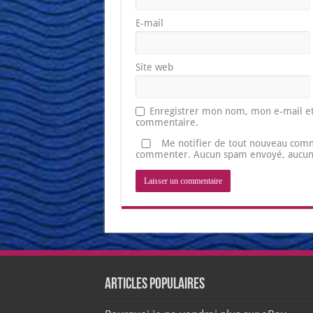
E-mail
Site web
Enregistrer mon nom, mon e-mail et
commentaire.
Me notifier de tout nouveau comm
commenter. Aucun spam envoyé, aucune 
Articles populaires