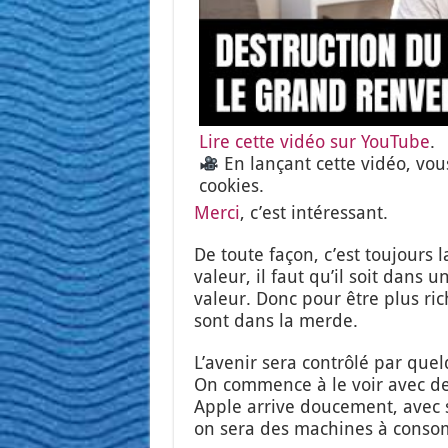
Lire cette vidéo sur You­Tube
.
En lan­çant cette vidéo, vou
cookies.
Mer­ci
, c’est inté­res­sant.
De toute façon, c’est tou­jours 
valeur, il faut qu’il soit dans u
valeur. Donc pour être plus ric
sont dans la merde.
L’a­ve­nir sera contrô­lé par que
On com­mence à le voir avec d
Apple arrive dou­ce­ment, avec sa
on sera des machines à conso