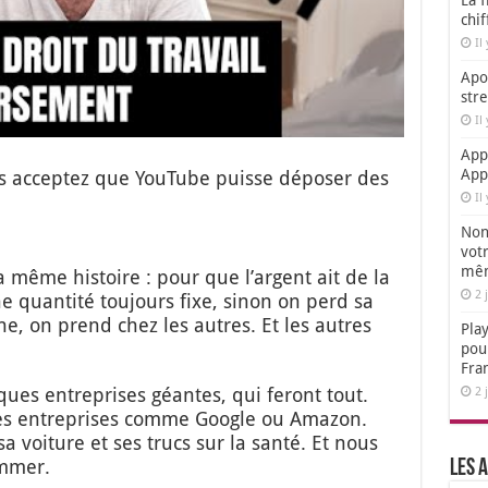
La f
chi
Il
Apol
str
Il
App
App
s accep­tez que You­Tube puisse dépo­ser des
Il
Non,
votr
mêm
la même his­toire : pour que l’argent ait de la
2 
ne quan­ti­té tou­jours fixe, sinon on perd sa
he, on prend chez les autres. Et les autres
Play
pou
Fra
lques entre­prises géantes, qui feront tout.
2 
es entre­prises comme Google ou Ama­zon.
 voi­ture et ses trucs sur la san­té. Et nous
m­mer.
Les a