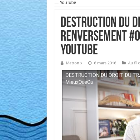
— YouTube
Destruction du dr
renversement #
YouTube
Matronix
6 mars 2016
Au fil
DESTRUCTION DU DROIT DU TRA
Mieux­Que­Ca