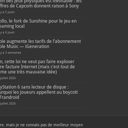
fin des jeux physiques est inévitable : les
iffres de Capcom donnent raison à Sony
 y a 5 jours
llo, le fork de Sunshine pour le jeu en
eaming local
 y a 6 jours
ple augmente les tarifs de l’abonnement
ple Music — iGeneration
l y a 3 semaines
, cette loi ne veut pas faire exploser
re facture Internet (mais c’est tout de
me une très mauvaise idée)
 juillet 2026
yStation 6 sans lecteur de disque :
rquoi les joueurs appellent au boycott
Frandroid
 juillet 2026
mbre, mais je ne connais pas de meilleur moyen