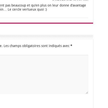
nt pas beau­coup et qu’en plus on leur donne d’a­van­tage
in… Le cercle ver­tueux quoi :)
e.
Les champs obligatoires sont indiqués avec
*