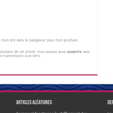
 mon site dans le navigateur pour mon prochain
entaire de cet article. Vous pouvez aussi
souscrire
sans
transmission à un tiers.
Articles aléatoires
De