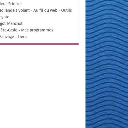
leur Science
Hollandais Volant
-
Au fil du web
-
Outils
oyote
igot-Manchot
nète-Casio
-
Mes programmes
Sauvage
-
Liens