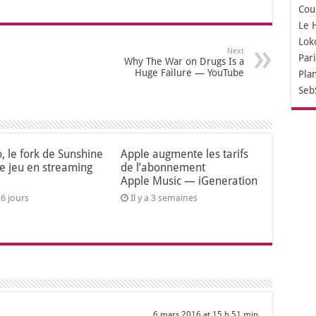
Cou
Le 
Lok
Next
Par
Why The War on Drugs Is a
Huge Failure — YouTube
Pla
Seb
o, le fork de Sunshine
Apple augmente les tarifs
le jeu en streaming
de l’abonnement
Apple Music — iGeneration
a 6 jours
Il y a 3 semaines
6 mars 2016 at 15 h 51 min