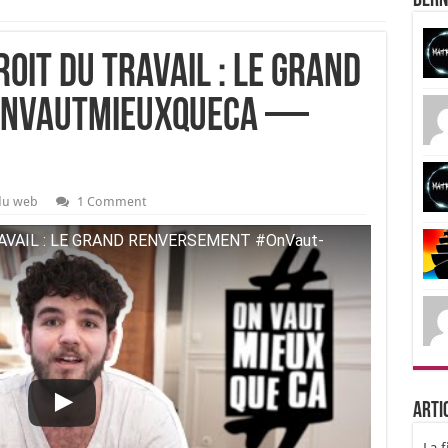
Dern
oit du travail : le grand
OnVautMieuxQueCa —
 du web
1 Comment
VAIL : LE GRAND RENVERSEMENT #OnVaut­
Arti