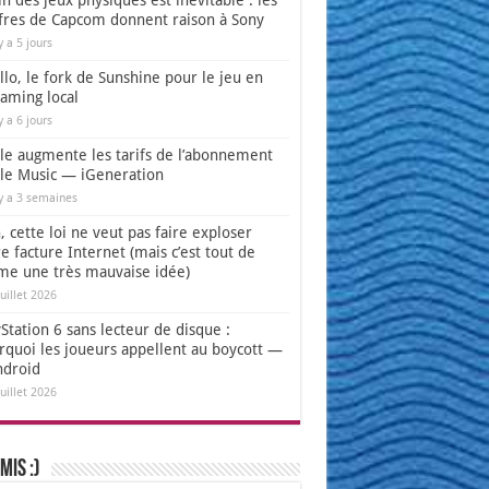
in des jeux physiques est inévitable : les
ffres de Capcom donnent raison à Sony
 y a 5 jours
lo, le fork de Sunshine pour le jeu en
eaming local
 y a 6 jours
le augmente les tarifs de l’abonnement
le Music — iGeneration
 y a 3 semaines
 cette loi ne veut pas faire exploser
e facture Internet (mais c’est tout de
e une très mauvaise idée)
juillet 2026
Station 6 sans lecteur de disque :
rquoi les joueurs appellent au boycott —
ndroid
juillet 2026
mis :)