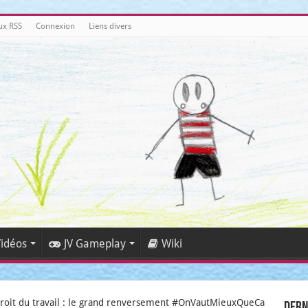
ux RSS
Connexion
Liens divers
idéos
JV Gameplay
Wiki
droit du travail : le grand renversement #OnVautMieuxQueCa