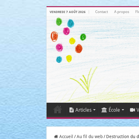
Contact
A propos
Fl
VENDREDI 7 AOÛT 2026
Articles
École
V
Accueil
/
Au fil du web
/
Destruction du 