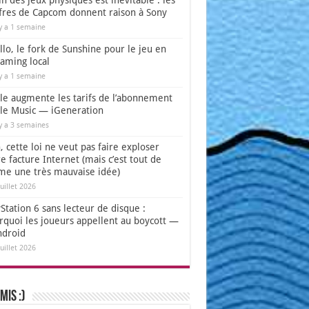
in des jeux physiques est inévitable : les
ffres de Capcom donnent raison à Sony
 y a 1 semaine
lo, le fork de Sunshine pour le jeu en
eaming local
 y a 1 semaine
le augmente les tarifs de l’abonnement
le Music — iGeneration
 y a 3 semaines
 cette loi ne veut pas faire exploser
e facture Internet (mais c’est tout de
e une très mauvaise idée)
juillet 2026
Station 6 sans lecteur de disque :
rquoi les joueurs appellent au boycott —
ndroid
juillet 2026
mis :)