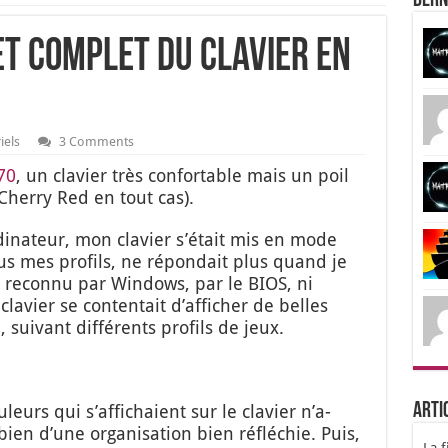
Dern
et complet du clavier en
iels
3 Comments
70
, un cla­vier très confor­table mais un poil
Cher­ry Red en tout cas).
­na­teur, mon cla­vier s’é­tait mis en mode
tous mes pro­fils, ne répon­dait plus quand je
s recon­nu par Win­dows, par le BIOS, ni
a­vier se conten­tait d’af­fi­cher de belles
ui­vant dif­fé­rents pro­fils de jeux.
Arti
leurs qui s’af­fi­chaient sur le cla­vier n’a­
ien d’une orga­ni­sa­tion bien réflé­chie. Puis,