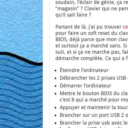
sou­dain, l’é­clair de génie, ç
“maga­sin” ? Cla­vier qui ne per
qu’il sait faire ?
Par­tant de là, j’ai pu trou­ver
ce
pour faire un soft reset du cla­vi
BIOS, déjà parce que mon cla­vi
et sur­tout ça a mar­ché sans. 
suit, et si ça ne marche pas, fai
démarche com­plète. Ce qui a fo
Éteindre l’or­di­na­teur
Débran­cher les 2 prises USB d
Démar­rer l’or­di­na­teur
Mettre le bou­ton BIOS du cla­
c’est 8 qui a mar­ché pour mo
Appuyer et main­te­nir la to
Bran­cher sur un port USB 2 o
Bran­cher la prise usb avec le 