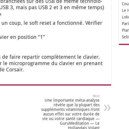
 bran­chées sur des USB de même tech­no­lo­
Cou
ut USB 3, mais pas USB 2 et 3 en même temps)
Le 
P
Lok
un coup, le soft reset a fonc­tion­né. Véri­fier
Par
Pla
vier en posi­tion “1”
Seb
 faire repar­tir com­plè­te­ment le cla­vier.
 le micro­pro­gramme du cla­vier en pre­nant
de Cor­sair.
Next
Une importante méta-analyse
révèle que la plupart des
suppléments vitaminiques n’ont
aucun effet sur votre durée de
vie ou votre santé cardiaque —
GuruMeditation — Le
Hollandais Volant