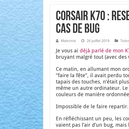
Corsair K70 : res
cas de bug
Matronix
26 juillet 2019
Tutor
Je vous ai
déjà par­lé de mon K
bruyant mal­gré tout (avec des 
Ce matin, en allu­mant mon ordi
“faire la fête”, il avait per­du 
tapais des touches, n’é­tait plu
même un autre ordi­na­teur. Le cl
cou­leurs de manière ordon­née, s
Impos­sible de le faire repar­tir.
En réflé­chis­sant un peu, les cou­
vaient pas l’air d’un bug, mais b