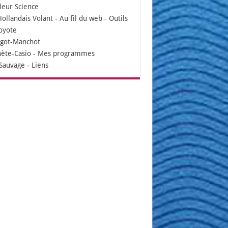
leur Science
Hollandais Volant
-
Au fil du web
-
Outils
oyote
igot-Manchot
nète-Casio
-
Mes programmes
Sauvage
-
Liens