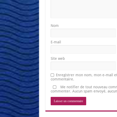
Nom
E-mail
Site web
Enregistrer mon nom, mon e-mail et
commentaire.
Me notifier de tout nouveau comm
commenter. Aucun spam envoyé, aucune 