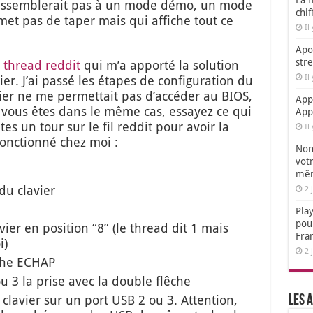
La f
a res­sem­ble­rait pas à un mode démo, un mode
chi
­met pas de taper mais qui affiche tout ce
Il
Apol
str
 thread red­dit
qui m’a appor­té la solu­tion
Il
er. J’ai pas­sé les étapes de confi­gu­ra­tion du
er ne me per­met­tait pas d’ac­cé­der au BIOS,
App
Si vous êtes dans le même cas, essayez ce qui
App
tes un tour sur le fil red­dit pour avoir la
Il
nc­tion­né chez moi :
Non,
votr
mêm
u cla­vier
2 
Play
pou
vier en posi­tion “8” (le thread dit 1 mais
Fra
i)
2 
uche ECHAP
u 3 la prise avec la double flêche
cla­vier sur un port USB 2 ou 3. Atten­tion,
Les a