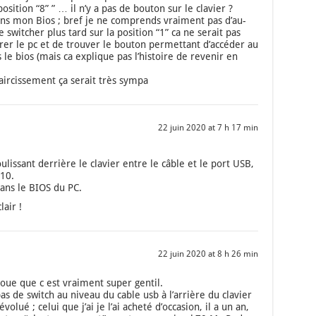
si­tion “8” ” … il n’y a pas de bou­ton sur le cla­vier ?
é dans mon Bios ; bref je ne com­prends vrai­ment pas d’au­
 swit­cher plus tard sur la posi­tion “1” ca ne serait pas
r le pc et de trou­ver le bou­ton per­met­tant d’ac­cé­der au
 bios (mais ca explique pas l’his­toire de reve­nir en
ir­cis­se­ment ça serait très sym­pa
22 juin 2020 at 7 h 17 min
cou­lis­sant der­rière le cla­vier entre le câble et le port USB,
F10.
dans le BIOS du PC.
lair !
22 juin 2020 at 8 h 26 min
voue que c est vrai­ment super gen­til.
 de switch au niveau du cable usb à l’ar­rière du cla­vier
vo­lué ; celui que j’ai je l’ai ache­té d’oc­ca­sion, il a un an,