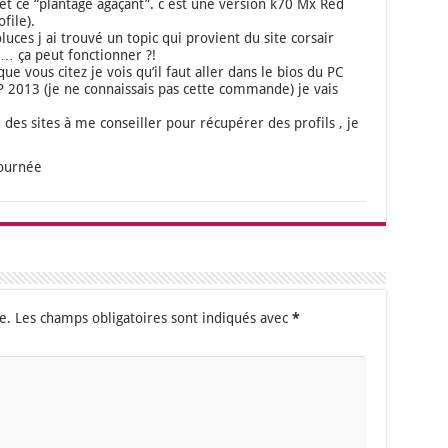
met ce “plan­tage aga­çant”. c est une ver­sion k70 Mx Red
file).
luces j ai trou­vé un topic qui pro­vient du site cor­sair
er … ça peut fonc­tion­ner ?!
ue vous citez je vois qu’il faut aller dans le bios du PC
P 2013 (je ne connais­sais pas cette com­mande) je vais
des sites à me conseiller pour récu­pé­rer des pro­fils , je
our­née
e.
Les champs obligatoires sont indiqués avec
*