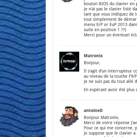
bou­ton BIOS du cla­vier en po
je n’ai pas le cla­vier lis­t
tant que vous indi­quez de le
tout sim­ple­ment de démar­re
menu ErP or EuP 2013 dans le
suite en posi­tion 1 ??)
Mer­ci pour un éven­tuel écla
Matronix
Bon­jour,
Il s’a­git d’un inter­rup­teur 
au niveau de la touche F9/
Je ne suis pas du tout allé 
En espé­rant avoir été plus c
antoineD
Bon­jour Matro­nix,
Mer­ci de votre réponse j’a­
Pour ce qui me concerne, pas
je sup­pose que le cla­vier a é