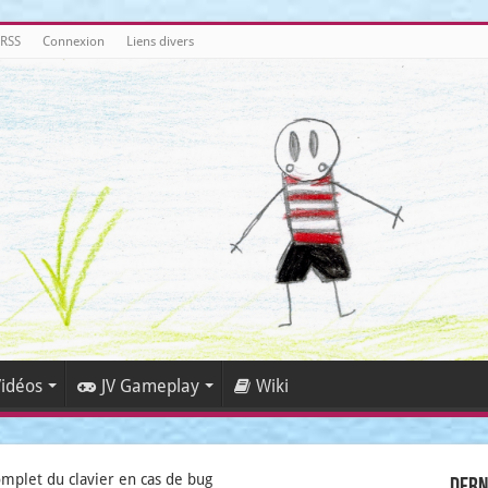
 RSS
Connexion
Liens divers
idéos
JV Gameplay
Wiki
omplet du clavier en cas de bug