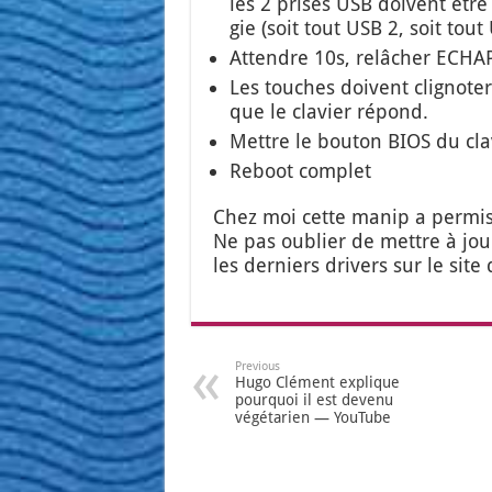
les 2 prises USB doivent être
gie (soit tout USB 2, soit to
Attendre 10s, relâ­cher ECHA
Les touches doivent cli­gno­ter 
que le cla­vier répond.
Mettre le bou­ton BIOS du cla­
Reboot com­plet
Chez moi cette manip a per­mis de
Ne pas oublier de mettre à jour
les der­niers dri­vers sur le site 
Previous
Hugo Clément explique
pourquoi il est devenu
végétarien — YouTube