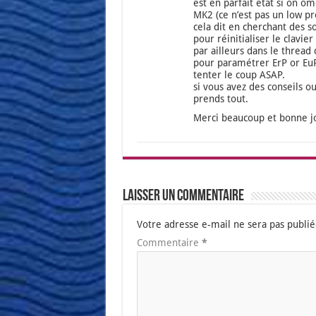
est en par­fait état si on o
MK2 (ce n’est pas un low pro­
cela dit en cher­chant des so
pour réini­tia­li­ser le cla­vi
par ailleurs dans le thread q
pour para­mé­trer ErP or Eu
ten­ter le coup ASAP.
si vous avez des conseils ou 
prends tout.
Mer­ci beau­coup et bonne j
Laisser un commentaire
Votre adresse e-mail ne sera pas publié
Commentaire
*