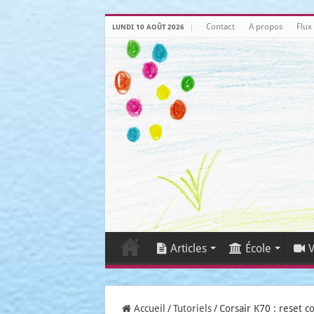
Contact
A propos
Flux
LUNDI 10 AOÛT 2026
Articles
École
V
Accueil
/
Tutoriels
/
Corsair K70 : reset c