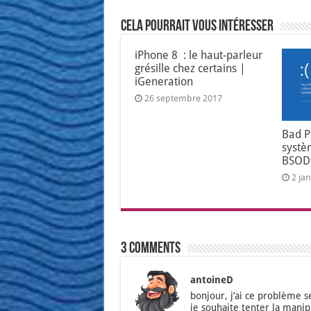
Cela pourrait vous intéresser
iPhone 8 : le haut-parleur
grésille chez certains |
iGeneration
26 septembre 2017
Bad P
systè
BSOD
2 ja
3 comments
antoineD
bon­jour, j’ai ce pro­blème s
je sou­haite ten­ter la man