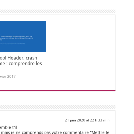
ool Header, crash
me : comprendre les
nvier 2017
21 juin 2020 at 22 h 33 min
emble t’il
ip mais je ne com­prends pas votre com­men­taire “Mettre le