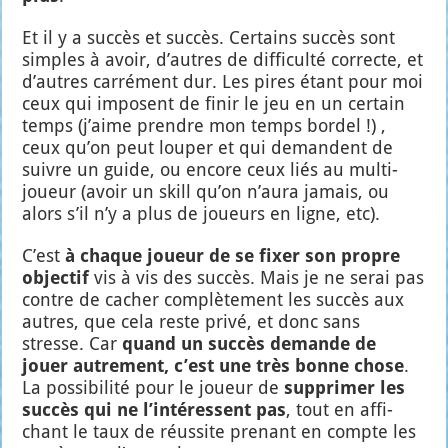
Et il y a suc­cès et suc­cès. Cer­tains suc­cès sont
simples à avoir, d’autres de dif­fi­cul­té cor­recte, et
d’autres car­ré­ment dur. Les pires étant pour moi
ceux qui imposent de finir le jeu en un cer­tain
temps (j’aime prendre mon temps bor­del !) ,
ceux qu’on peut lou­per et qui demandent de
suivre un guide, ou encore ceux liés au mul­ti­
joueur (avoir un skill qu’on n’au­ra jamais, ou
alors s’il n’y a plus de joueurs en ligne, etc).
C’est
à chaque joueur de se fixer son propre
objec­tif
vis à vis des suc­cès. Mais je ne serai pas
contre de cacher com­plè­te­ment les suc­cès aux
autres, que cela reste pri­vé, et donc sans
stresse. Car
quand un suc­cès demande de
jouer autre­ment, c’est une très bonne chose
.
La pos­si­bi­li­té pour le joueur de
sup­pri­mer les
suc­cès qui ne l’in­té­ressent pas
, tout en affi­
chant le taux de réus­site pre­nant en compte les