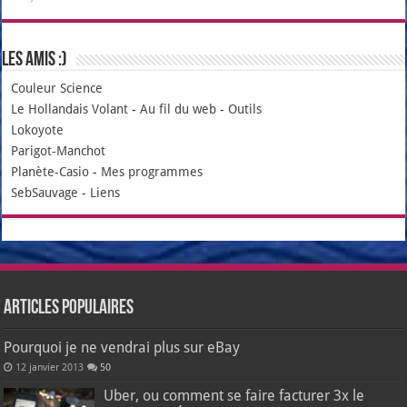
Les amis :)
Couleur Science
Le Hollandais Volant
-
Au fil du web
-
Outils
Lokoyote
Parigot-Manchot
Planète-Casio
-
Mes programmes
SebSauvage
-
Liens
Articles populaires
Pourquoi je ne vendrai plus sur eBay
12 janvier 2013
50
Uber, ou comment se faire facturer 3x le