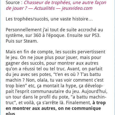
Source :
Chas­seur de tro­phées, une autre façon
de jouer ? — Actua­li­tés — jeuxvideo.com
Les trophées/succès, une vaste his­toire…
Per­son­nel­le­ment j’ai tout de suite accro­ché au
sys­tème, sur 360 à l’é­poque. Ensuite sur PS3.
Puis sur Steam.
Mais en fin de compte, les suc­cès per­ver­tissent
le jeu. On ne joue plus pour jouer, mais pour
gagner des suc­cès, pour mon­trer aux autres
qu’on a réus­si tel ou tel truc. Avant, on par­lait
du jeu avec ses potes, “t’en es où ? T’as bat­tu
machin ? Non, ola­la, tu vas voir com­ment c’est
trop bien” etc, ça mon­tait la hype, ça déve­lop­
pait l’es­prit com­mu­nau­taire du jeu. Aujourd’­hui,
un tour dans le pro­fil du pote, “a bat­tu machin-
truc”, et voi­là, ça s’ar­rête là. Fina­le­ment,
à trop
en mon­trer aux autres, on ne com­mu­nique
plus
.