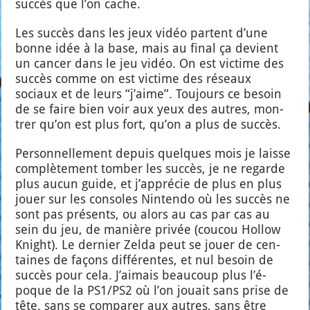
suc­cès que l’on cache.
Les suc­cès dans les jeux vidéo partent d’une
bonne idée à la base, mais au final ça devient
un can­cer dans le jeu vidéo. On est vic­time des
suc­cès comme on est vic­time des réseaux
sociaux et de leurs “j’aime”. Tou­jours ce besoin
de se faire bien voir aux yeux des autres, mon­
trer qu’on est plus fort, qu’on a plus de suc­cès.
Per­son­nel­le­ment depuis quelques mois je laisse
com­plè­te­ment tom­ber les suc­cès, je ne regarde
plus aucun guide, et j’ap­pré­cie de plus en plus
jouer sur les consoles Nin­ten­do où les suc­cès ne
sont pas pré­sents, ou alors au cas par cas au
sein du jeu, de manière pri­vée (cou­cou Hol­low
Knight). Le der­nier Zel­da peut se jouer de cen­
taines de façons dif­fé­rentes, et nul besoin de
suc­cès pour cela. J’ai­mais beau­coup plus l’é­
poque de la PS1/PS2 où l’on jouait sans prise de
tête, sans se com­pa­rer aux autres, sans être