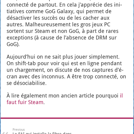
connec­té de par­tout. En cela j’ap­pré­cie des ini­
tia­tives comme GoG Galaxy, qui per­met de
désac­ti­ver les suc­cès ou de les cacher aux
autres. Mal­heu­reu­se­ment les gros jeux PC
sortent sur Steam et non GoG, à part de rares
excep­tions (à cause de l’ab­sence de DRM sur
GoG).
Aujourd’­hui on ne sait plus jouer sim­ple­ment.
On shift-tab pour voir qui est en ligne pen­dant
un char­ge­ment, on dis­cute de nos cap­tures d’é­
cran avec des incon­nus. A être trop connec­té, on
se déso­cia­bi­lise.
À lire éga­le­ment mon ancien article pour­quoi
il
faut fuir Steam
.
Previous
Le FAI qui installe la fibre dans