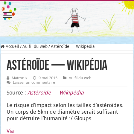
Accueil
/
Au fil du web
/
Astéroïde — Wikipédia
Astéroïde — Wikipédia
Matronix
9 mai 2015
Au fil du web
Laisser un commentaire
Source :
Asté­roïde — Wiki­pé­dia
Le risque d’im­pact selon les tailles d’as­té­roïdes.
Un corps de 5km de dia­mètre serait suf­fi­sant
pour détruire l’hu­ma­ni­té :/ Gloups.
Via