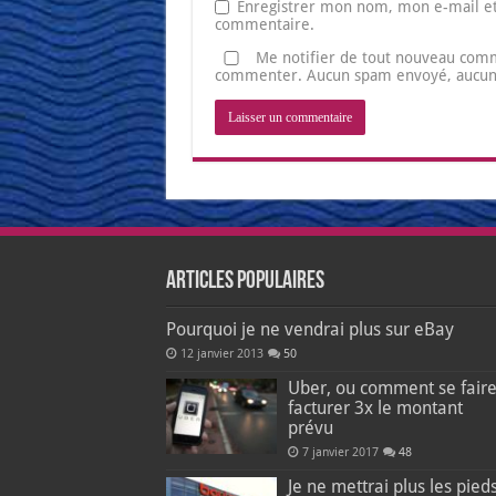
Enregistrer mon nom, mon e-mail et
commentaire.
Me notifier de tout nouveau comm
commenter. Aucun spam envoyé, aucune 
Articles populaires
Pourquoi je ne vendrai plus sur eBay
12 janvier 2013
50
Uber, ou comment se fair
facturer 3x le montant
prévu
7 janvier 2017
48
Je ne mettrai plus les pied