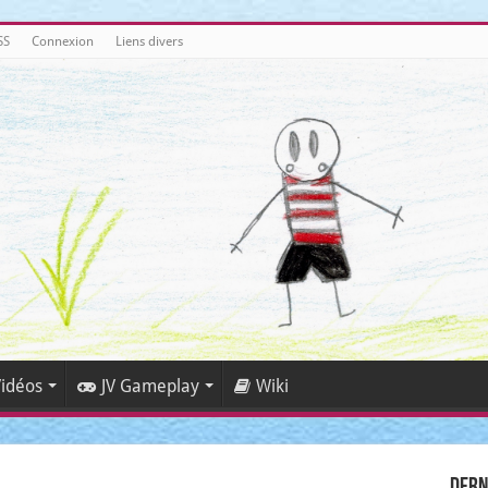
SS
Connexion
Liens divers
idéos
JV Gameplay
Wiki