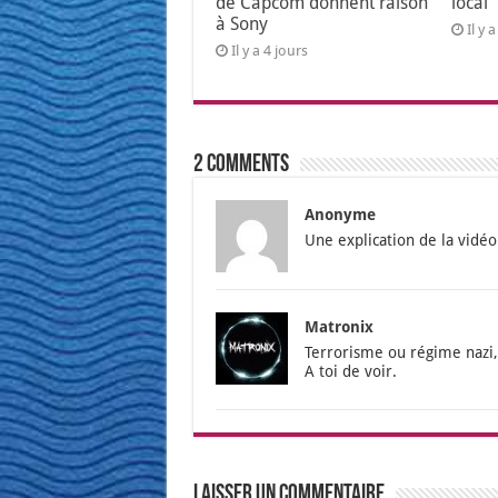
de Capcom donnent raison
local
à Sony
Il y 
Il y a 4 jours
2 comments
Anonyme
Une expli­ca­tion de la vidé
Matronix
Ter­ro­risme ou régime nazi, 
A toi de voir.
Laisser un commentaire