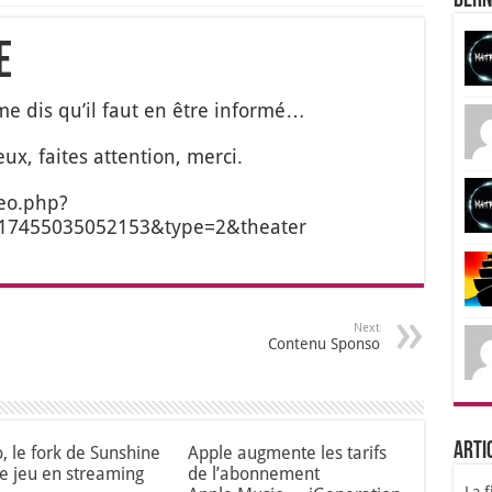
Dern
e
e me dis qu’il faut en être infor­mé…
x, faites atten­tion, mer­ci.
eo.php?
17455035052153&type=2&theater
Next
Contenu Sponso
Arti
o, le fork de Sunshine
Apple augmente les tarifs
le jeu en streaming
de l’abonnement