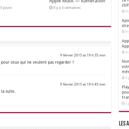
La f
Apple Music — iGeneration
chi
a 5 jours
Il y a 3 semaines
Il
Apol
str
Il
App
App
Il
9 février 2015 at 19 h 35 min
Non,
o pour ceux qui ne veulent pas regar­der ?
votr
mêm
2 
9 février 2015 at 19 h 45 min
Play
la suite.
pou
Fra
2 
Les a