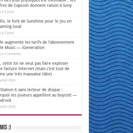
in des jeux physiques est inévitable : les
ffres de Capcom donnent raison à Sony
 y a 4 jours
lo, le fork de Sunshine pour le jeu en
eaming local
 y a 5 jours
le augmente les tarifs de l’abonnement
le Music — iGeneration
 y a 3 semaines
 cette loi ne veut pas faire exploser
e facture Internet (mais c’est tout de
e une très mauvaise idée)
juillet 2026
Station 6 sans lecteur de disque :
rquoi les joueurs appellent au boycott —
ndroid
juillet 2026
mis :)