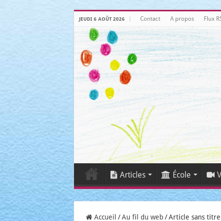
Contact
A propos
Flux R
JEUDI 6 AOÛT 2026
Articles
École
V
Accueil
/
Au fil du web
/
Article sans titre