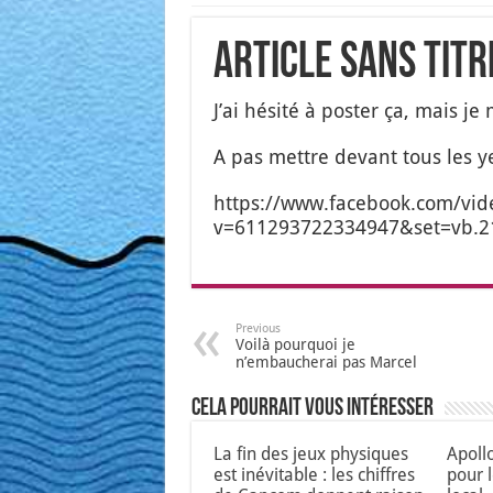
Article sans titr
J’ai hési­té à pos­ter ça, mais j
A pas mettre devant tous les yeu
https://www.facebook.com/vid
v=611293722334947&set=vb.2
Previous
Voilà pourquoi je
n’embaucherai pas Marcel
Cela pourrait vous intéresser
La fin des jeux physiques
Apoll
est inévitable : les chiffres
pour 