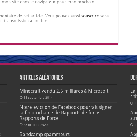
 mon site dans le navigateur pour mon prochain
entaire de cet article. Vous pouvez aussi
souscrire
sans
transmission à un tiers.
Articles aléatoires
De
Minecraft vendu 2,5 milliards à Microsoft
La 
ch
18 septembre 2014
Il
e
Notre éviction de Facebook pourrait signer
la fin prochaine de Rapports de force |
Apo
Rapports de Force
str
23 octobre 2020
Il
s
Bandcamp spammeurs
Ap