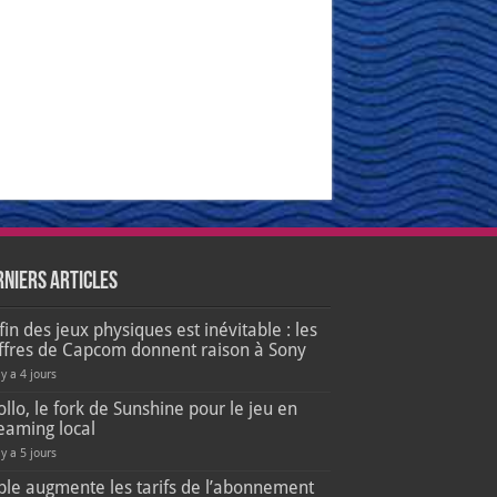
rniers articles
fin des jeux physiques est inévitable : les
iffres de Capcom donnent raison à Sony
 y a 4 jours
llo, le fork de Sunshine pour le jeu en
eaming local
 y a 5 jours
ple augmente les tarifs de l’abonnement