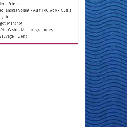
leur Science
Hollandais Volant
-
Au fil du web
-
Outils
oyote
igot-Manchot
nète-Casio
-
Mes programmes
Sauvage
-
Liens