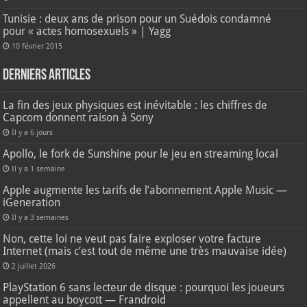
Tunisie : deux ans de prison pour un Suédois condamné
pour « actes homosexuels » | Yagg
10 février 2015
Derniers articles
La fin des jeux physiques est inévitable : les chiffres de
Capcom donnent raison à Sony
Il y a 6 jours
Apollo, le fork de Sunshine pour le jeu en streaming local
Il y a 1 semaine
Apple augmente les tarifs de l’abonnement Apple Music —
iGeneration
Il y a 3 semaines
Non, cette loi ne veut pas faire exploser votre facture
Internet (mais c’est tout de même une très mauvaise idée)
2 juillet 2026
PlayStation 6 sans lecteur de disque : pourquoi les joueurs
appellent au boycott — Frandroid