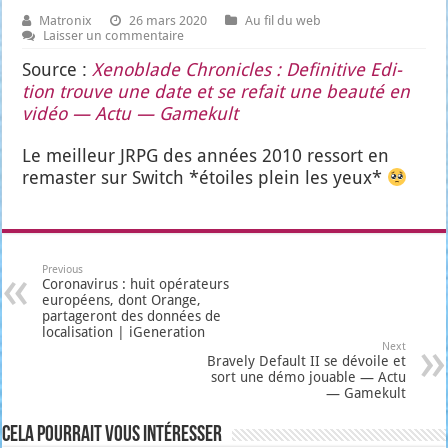
Matronix
26 mars 2020
Au fil du web
Laisser un commentaire
Source :
Xeno­blade Chro­nicles : Defi­ni­tive Edi­
tion trouve une date et se refait une beau­té en
vidéo — Actu — Game­kult
Le meilleur JRPG des années 2010 res­sort en
remas­ter sur Switch *étoiles plein les yeux*
Previous
Coronavirus : huit opérateurs
européens, dont Orange,
partageront des données de
localisation | iGeneration
Next
Bravely Default II se dévoile et
sort une démo jouable — Actu
— Gamekult
Cela pourrait vous intéresser