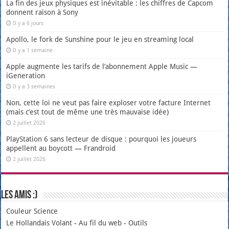
La fin des jeux physiques est inévitable : les chiffres de Capcom
donnent raison à Sony
Il y a 6 jours
Apollo, le fork de Sunshine pour le jeu en streaming local
Il y a 1 semaine
Apple augmente les tarifs de l’abonnement Apple Music —
iGeneration
Il y a 3 semaines
Non, cette loi ne veut pas faire exploser votre facture Internet
(mais c’est tout de même une très mauvaise idée)
2 juillet 2026
PlayStation 6 sans lecteur de disque : pourquoi les joueurs
appellent au boycott — Frandroid
2 juillet 2026
Les amis :)
Couleur Science
Le Hollandais Volant
-
Au fil du web
-
Outils