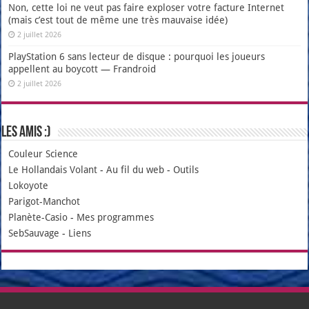
Non, cette loi ne veut pas faire exploser votre facture Internet
(mais c’est tout de même une très mauvaise idée)
2 juillet 2026
PlayStation 6 sans lecteur de disque : pourquoi les joueurs
appellent au boycott — Frandroid
2 juillet 2026
Les amis :)
Couleur Science
Le Hollandais Volant
-
Au fil du web
-
Outils
Lokoyote
Parigot-Manchot
Planète-Casio
-
Mes programmes
SebSauvage
-
Liens