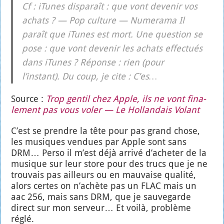
Cf : iTunes dis­pa­raît : que vont deve­nir vos
achats ? — Pop culture — Nume­ra­ma Il
paraît que iTunes est mort. Une ques­tion se
pose : que vont deve­nir les achats effec­tués
dans iTunes ? Réponse : rien (pour
l’instant). Du coup, je cite : C’es…
Source :
Trop gen­til chez Apple, ils ne vont fina­
le­ment pas vous voler — Le Hol­lan­dais Volant
C’est se prendre la tête pour pas grand chose,
les musiques ven­dues par Apple sont sans
DRM… Per­so il m’est déjà arri­vé d’acheter de la
musique sur leur store pour des trucs que je ne
trou­vais pas ailleurs ou en mau­vaise qua­li­té,
alors certes on n’achète pas un FLAC mais un
aac 256, mais sans DRM, que je sau­ve­garde
direct sur mon ser­veur… Et voi­là, pro­blème
réglé.