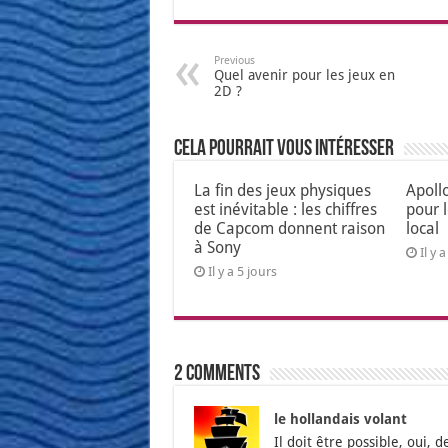
Previous
Quel avenir pour les jeux en
2D ?
Cela pourrait vous intéresser
La fin des jeux physiques
Apoll
est inévitable : les chiffres
pour 
de Capcom donnent raison
local
à Sony
Il y 
Il y a 5 jours
2 comments
le hollandais volant
Il doit être pos­sible, oui, 