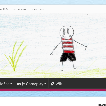
ux RSS
Connexion
Liens divers
idéos
JV Gameplay
Wiki