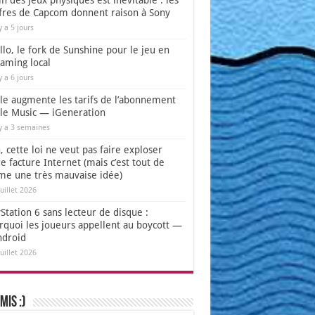
in des jeux physiques est inévitable : les
ffres de Capcom donnent raison à Sony
 y a 5 jours
lo, le fork de Sunshine pour le jeu en
eaming local
 y a 6 jours
le augmente les tarifs de l’abonnement
le Music — iGeneration
 y a 3 semaines
 cette loi ne veut pas faire exploser
e facture Internet (mais c’est tout de
e une très mauvaise idée)
juillet 2026
Station 6 sans lecteur de disque :
rquoi les joueurs appellent au boycott —
ndroid
juillet 2026
mis :)