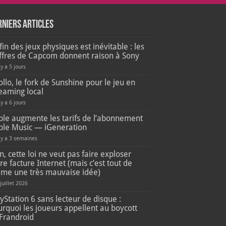
rniers articles
fin des jeux physiques est inévitable : les
iffres de Capcom donnent raison à Sony
 y a 5 jours
llo, le fork de Sunshine pour le jeu en
eaming local
 y a 6 jours
ple augmente les tarifs de l’abonnement
ple Music — iGeneration
l y a 3 semaines
, cette loi ne veut pas faire exploser
re facture Internet (mais c’est tout de
me une très mauvaise idée)
 juillet 2026
yStation 6 sans lecteur de disque :
rquoi les joueurs appellent au boycott
Frandroid