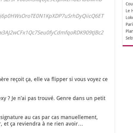
Cou
Le 
j6p0HWsOroTE0N1KpXDP7uSrhDyQiicQ6ET
Lok
Par
Pla
3AJ2wCFx1Qc7Seu0fyCdmfqoRDK909tJBc2
Seb
re reçoit ça, elle va flip­per si vous voyez ce
y ? Je n’ai pas trou­vé. Genre dans un petit
 la signa­ture au cas par cas manuel­le­ment,
r, et ça revien­dra à ne rien avoir…