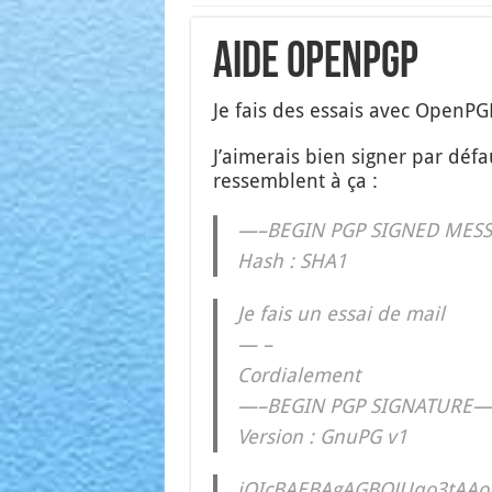
Aide OpenPGP
Je fais des essais avec OpenPGP 
J’ai­me­rais bien signer par déf
res­semblent à ça :
—–BEGIN PGP SIGNED MES
Hash : SHA1
Je fais un essai de mail
— –
Cor­dia­le­ment
—–BEGIN PGP SIGNATURE—
Ver­sion : GnuPG v1
iQIcBAEBAgAGBQJUqo3tAAo