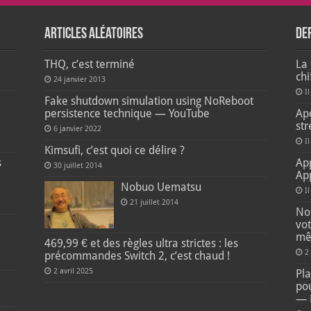
Articles aléatoires
De
THQ, c’est terminé
La 
ch
24 janvier 2013
Il
e
Fake shutdown simulation using NoReboot
persistence technique — YouTube
Apo
str
6 janvier 2022
Il
Kimsufi, c’est quoi ce délire ?
s
Ap
30 juillet 2014
Ap
Nobuo Uematsu
I
21 juillet 2014
Non
vot
mê
469,99 € et des règles ultra strictes : les
2
précommandes Switch 2, c’est chaud !
2 avril 2025
Pla
pou
— 