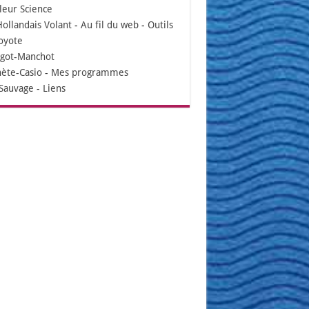
leur Science
Hollandais Volant
-
Au fil du web
-
Outils
oyote
igot-Manchot
nète-Casio
-
Mes programmes
Sauvage
-
Liens