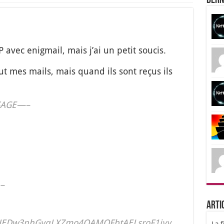
Dern
avec enig­mail, mais j’ai un petit sou­cis.
aut mes mails, mais quand ils sont reçus ils
SAGE—–
–
Arti
JEDw3nhGvqLXZmo4QAMQFbtAELsroF1jyy