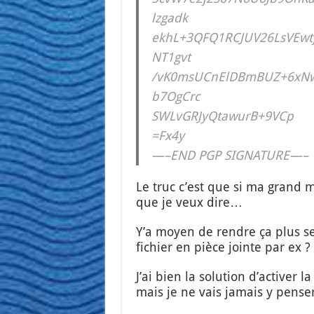
lzgadk
ekhL+3QFQ1RCJUV26LsVEwt
NT1gvt
/vK0msUCnElDBmBUZ+6xNw
b7OgCrc
SWLvGRJyQtawurB+9VCp
=Fx4y
—–END PGP SIGNATURE—–
Le truc c’est que si ma grand mè
que je veux dire…
Y’a moyen de rendre ça plus sex
fichier en pièce jointe par ex ?
J’ai bien la solu­tion d’ac­ti­ver
mais je ne vais jamais y pen­se