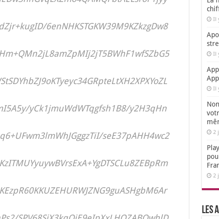
La f
chi
Il
dZjr+kugID/6enNHKSTGKW39M9KZkzgDw8
Apol
str
YHm+QMn2jL8amZpMIj2jT5BWhF1wfSZbG5
Il
App
App
tSDYhbZJ9oKTyeyc34GRpteLtXH2XPXYoZL
Il
Non,
mI5A5y/yCk1jmuWdWTqgfsh1B8/y2H3qHn
votr
mêm
2 
3q6+UFwm3lmWhJGggzTiI/seE37pAHH4wc2
Play
pou
KzITMUYyuywBVrsExA+YgDTSCLu8ZEBpRm
Fra
2 
cKEzpR60KKUZEHURWJZNG9guASHgbM6Ar
Les a
Ps2/SPV68SiX3kqOjE9eIpXxLHOZABOwhlD