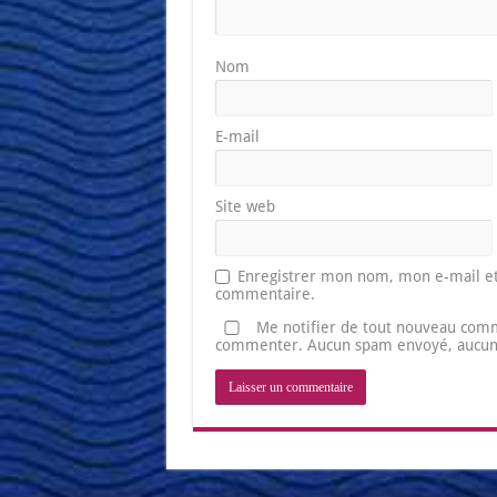
Nom
E-mail
Site web
Enregistrer mon nom, mon e-mail et
commentaire.
Me notifier de tout nouveau comm
commenter. Aucun spam envoyé, aucune 