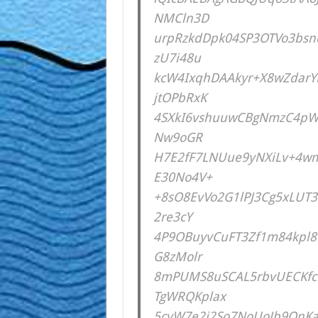
NMCln3D
urpRzkdDpk04SP3OTVo3bsn
zU7i48u
kcW4IxqhDAAkyr+X8wZdar
jtOPbRxK
4SXkI6vshuuwCBgNmzC4pWS
Nw9oGR
H7E2fF7LNUue9yNXiLv+4w
E30No4V+
+8sO8EvVo2G1lPJ3Cg5xLUT
2re3cY
4P9OBuyvCuFT3Zf1m84kpl8
G8zMolr
8mPUMS8uSCAL5rbvUECKf
TgWRQKplax
5cvW7e2j2So7NoUoJb9OnKa