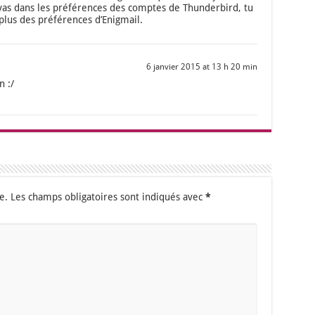
 vas dans les pré­fé­rences des comptes de Thun­der­bird, tu
plus des pré­fé­rences d’Enigmail.
6 janvier 2015 at 13 h 20 min
n :/
e.
Les champs obligatoires sont indiqués avec
*