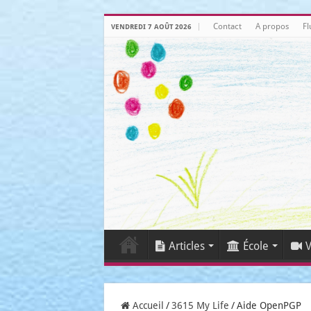
Contact
A propos
Fl
VENDREDI 7 AOÛT 2026
Articles
École
V
Accueil
/
3615 My Life
/
Aide OpenPGP