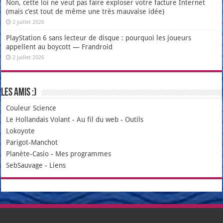
Non, cette loi ne veut pas faire exploser votre facture Internet
(mais c’est tout de même une très mauvaise idée)
2 juillet 2026
PlayStation 6 sans lecteur de disque : pourquoi les joueurs
appellent au boycott — Frandroid
2 juillet 2026
Les amis :)
Couleur Science
Le Hollandais Volant
-
Au fil du web
-
Outils
Lokoyote
Parigot-Manchot
Planète-Casio
-
Mes programmes
SebSauvage
-
Liens