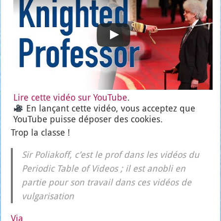
Lire cette vidéo sur You­Tube
.
En lan­çant cette vidéo, vous accep­tez que
You­Tube puisse dépo­ser des cookies.
Trop la classe !
Sir Polia­koff, c’est le prof dans les vidéos du
Per­io­dic Table of Videos ; il est ano­bli en
par­tie pour son tra­vail dans ces vidéos de
vul­ga­ri­sa­tion
Via