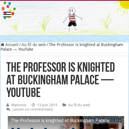
Accueil
/
Au fil du web
/
The Professor is knighted at Buckingham
Palace — YouTube
The Professor is knighted
at Buckingham Palace —
YouTube
Matronix
13 juin 2015
Au fil du web
Laisser un commentaire
The Pro­fes­sor is knigh­ted at Buckin­gham Palace